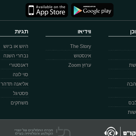
כן
ווידיאו
תגיות
The Story
היוש או ביוש
אינסטוש
נבחרי השנה
רשת
ערוץ Zoom
דאנסטורי
סוי לונה
הבה
אליאנה תדהר
פסטיגל
לבס
משחקים
שות