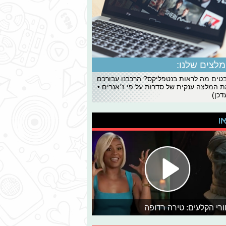
לצים שלנו:
ים מה לראות בנטפליקס? הרכבנו עבורכם
 המלצה ענקית של סדרות על פי ז׳אנרים •
כן)
או
רי הקלעים: טירה רדופה