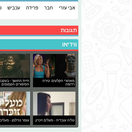
אבי עזרי
חבר
פרידה
עכביש
כ
תגובות
ווידיאו
מאחורי הקלעים: טירה
חיית החושך - בעקבו
רדופה
הסיפורים הקסומים
טליה עובדיה - מעלים זיכרון
עומר נודלמן - מעלים 