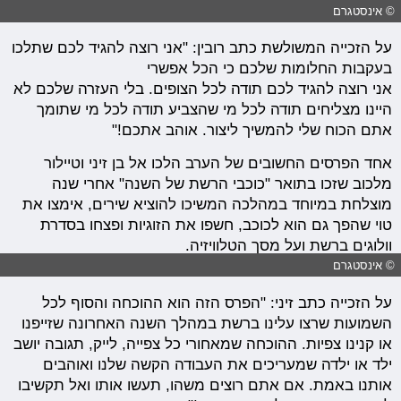
© אינסטגרם
על הזכייה המשולשת כתב רובין: "אני רוצה להגיד לכם שתלכו
בעקבות החלומות שלכם כי הכל אפשרי
אני רוצה להגיד לכם תודה לכל הצופים. בלי העזרה שלכם לא
היינו מצליחים תודה לכל מי שהצביע תודה לכל מי שתומך
אתם הכוח שלי להמשיך ליצור. אוהב אתכם!"
אחד הפרסים החשובים של הערב הלכו אל בן זיני וטיילור
מלכוב שזכו בתואר "כוכבי הרשת של השנה" אחרי שנה
מוצלחת במיוחד במהלכה המשיכו להוציא שירים, אימצו את
טוי שהפך גם הוא לכוכב, חשפו את הזוגיות ופצחו בסדרת
וולוגים ברשת ועל מסך הטלוויזיה.
© אינסטגרם
על הזכייה כתב זיני: "הפרס הזה הוא ההוכחה והסוף לכל
השמועות שרצו עלינו ברשת במהלך השנה האחרונה שזייפנו
או קנינו צפיות. ההוכחה שמאחורי כל צפייה, לייק, תגובה יושב
ילד או ילדה שמעריכים את העבודה הקשה שלנו ואוהבים
אותנו באמת. אם אתם רוצים משהו, תעשו אותו ואל תקשיבו