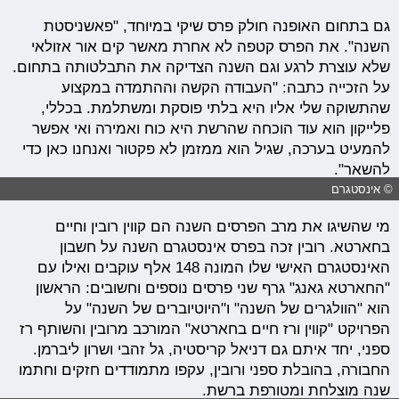
גם בתחום האופנה חולק פרס שיקי במיוחד, "פאשניסטת
השנה". את הפרס קטפה לא אחרת מאשר קים אור אזולאי
שלא עוצרת לרגע וגם השנה הצדיקה את התבלטותה בתחום.
על הזכייה כתבה: "העבודה הקשה וההתמדה במקצוע
שהתשוקה שלי אליו היא בלתי פוסקת ומשתלמת. בכללי,
פלייקון הוא עוד הוכחה שהרשת היא כוח ואמירה ואי אפשר
להמעיט בערכה, שגיל הוא ממזמן לא פקטור ואנחנו כאן כדי
להשאר".
© אינסטגרם
מי שהשיגו את מרב הפרסים השנה הם קווין רובין וחיים
בחארטא. רובין זכה בפרס אינסטגרם השנה על חשבון
האינסטגרם האישי שלו המונה 148 אלף עוקבים ואילו עם
"החארטא גאנג" גרף שני פרסים נוספים וחשובים: הראשון
הוא "הוולגרים של השנה" ו"היוטיוברים של השנה" על
הפרויקט "קווין ורז חיים בחארטא" המורכב מרובין והשותף רז
ספני, יחד איתם גם דניאל קריסטיה, גל זהבי ושרון ליברמן.
החבורה, בהובלת ספני ורובין, עקפו מתמודדים חזקים וחתמו
שנה מוצלחת ומטורפת ברשת.