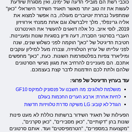
כוכבי רשת הם מובילי הדעה של ימינו, ואין מסגרת שיודעת
לעשות את זה טוב יותר מאשר תאגיד השידור הישראלי "כאן"
שמתפעל נבחרת יוטיוברים מעולה, בה אפשר למצוא את
אליה גרינפלד, מלך זילברשלג וגם אחת ממנחי אירוויזיון
2019, לוסי איוב. כל אלה דואגים להעשיר את האינטרנט
העברי בסרטוני הסברה, דעה ודיון בסוגיות שונות ומעניינות.
חטיבת הדיגיטל של "כאן" הוקמה לפני כשלוש שנים, שנה
לפני עלייתו של ערוץ הטלוויזיה, וצברה מעל למיליון עוקבים
ומיליארד צפיות בפלטפורמות השונות. כעת, "כאן" מחפשים
אתכם. הם מעוניינים להרחיב את מגוון מגישי הסרטונים
שלהם ולתת לכם הזדמנות לדבר קצת בעצמכם.
עוד בערוץ הדיגיטל של פרוגי:
מושלמת לוולוגים: מה חשבנו על פנסוניק לומיקס GF10
לחיות אחרת: ארבע הערים החכמות בעולם
הגודל לא קובע: LG משיקה סדרת טלוויזיות חדשות
הפעילות של תאגיד השידור ברשתות כוללת לא מעט פינות
שונות בהן "דקותיים", "כאן מסבירים", "כאן סקרנים",
"מקצועות במספרים", "הטרמפיסטים" ועוד. אותם סרטונים