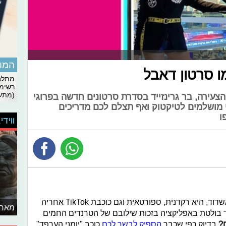
המומ
מתלבט
רשימת
(מתעד
צעירה, בר גרינזייד בסדרת סרטונים חדשה בפרוגי
 מושלמים לטיקטוק ואף תצלם לכם מדריכים
ו
ווידי
) בת ה-12 מאשדוד, היא רקדנית, ספורטאית וגם כוכבת TikTok אחריה
מאחו
 גרינזייד בולטת באפליקציה בזכות שילובם של הטרנדים החמים
?
בדיוק כפי שכבר
הספיק לבשר לכם
כוכב "יומני הערפד"