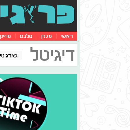
ראשי
מגזין
סלבס
מוזיק
דיגיטל
גאדג'טים