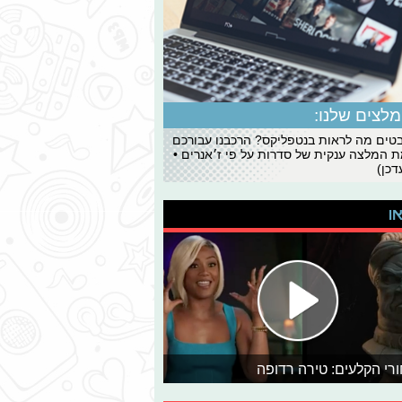
לצים שלנו:
ים מה לראות בנטפליקס? הרכבנו עבורכם
 המלצה ענקית של סדרות על פי ז׳אנרים •
כן)
או
רי הקלעים: טירה רדופה