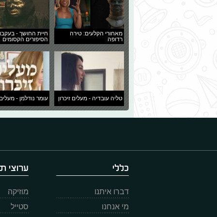
מאחורי הקלעים: טירה
חיית החושך - בעקבו
רדופה
הסיפורים הקסומים
טליה עובדיה - מעלים זיכרון
עומר נודלמן - מעלים 
כללי
ערוצי תו
דברו איתנו
מוזיקה
מי אנחנו
סטייל