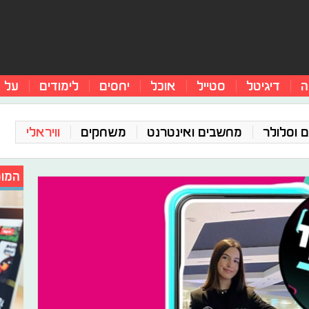
ה
דיגיטל
סטייל
אוכל
יחסים
לימודים
על 
 וסלולר
מחשבים ואינטרנט
משחקים
וויראלי
המומ