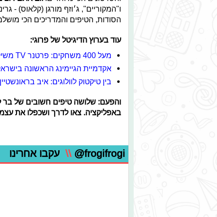
ו"המקוריים", ג׳וזף מורגן (קלאוס) - ג
הסודות, הטיפים והמדריכים הכי מושלמים ל-TikTok
עוד בערוץ הדיגיטל של פרוגי:
מעל 400 משחקים: פרטנר TV משיקים חבילת גיימינג
אקדמיית הגיימינג הראשונה בישראל
בין טיקטוק לוולוגים: איב בראונשט
והפעם: שלושה טיפים חשובים של בר לפ
באפליקציה. צאו לדרך ושכפלו את עצמ
@frogifrogi
\\
עקבו אחרינו