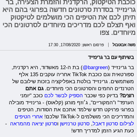
כוכבת הטיקטוק, הרקדנית והזמרת הצעירה, בר
גרינזייד בסדרת סרטונים חדשה בפרוגי בהם היא
תיתן לכם את הטיפים הכי מושלמים לטיקטוק
ואף תצלם לכם מדריכים מיוחדים לסרטונים הכי
מיוחדים. צפו
משה אבוטבול
פרסום ראשון: 17/08/2020, 17:30
בשיתוף עם בר גרינזייד
בר גרינזייד (
bargreen@
) בת ה-12 מאשדוד, היא רקדנית,
ספורטאית וגם כוכבת TikTok אחריה עוקבים 135 אלף
משתמשים. גרינזייד בולטת באפליקציה בזכות שילובם של
הטרנדים החמים והסרטונים הכי מיוחדים.
גם אתם
רוצים?
בדיוק כפי שכבר
הספיק לבשר לכם
כוכב "יומני
הערפד" ו"המקוריים", ג׳וזף מורגן (קלאוס) - גרינזייד מובילה
בפרוגי פרויקט חדש שילמד אתכם את הסודות, הטיפים
והמדריכים הכי מושלמים ל-TikTok שלכם!
אחרי הטיפים
לצילום סרטון דאבל
,
סרטון טרנזישן
ו
סרטון יציאה מהמראה
-
כעת הגיע הזמן למדריך חדש!