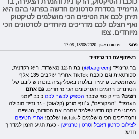
כוכבת הטיקטוק, הרקדנית והזמרת הצעירה, בר
גרינזייד בסדרת סרטונים חדשה בפרוגי בהם היא
תיתן לכם את הטיפים הכי מושלמים לטיקטוק
ואף תצלם לכם מדריכים מיוחדים לסרטונים הכי
מיוחדים. צפו
פרוגי
פרסום ראשון: 13/08/2020, 17:06
בשיתוף עם בר גרינזייד
בר גרינזייד (
bargreen@
) בת ה-12 מאשדוד, היא רקדנית,
ספורטאית וגם כוכבת TikTok אחריה עוקבים 135 אלף
משתמשים. גרינזייד בולטת באפליקציה בזכות שילובם של
הטרנדים החמים והסרטונים הכי מיוחדים.
גם אתם
רוצים?
בדיוק כפי שכבר
הספיק לבשר לכם
כוכב "יומני
הערפד" ו"המקוריים", ג׳וזף מורגן (קלאוס) - גרינזייד מובילה
בפרוגי פרויקט חדש שילמד אתכם את הסודות, הטיפים
והמדריכים הכי מושלמים ל-TikTok שלכם!
אחרי הטיפים
לצילום סרטון דאבל
ו
סרטון טרנזישן
- כעת הגיע הזמן למדריך
חדש!