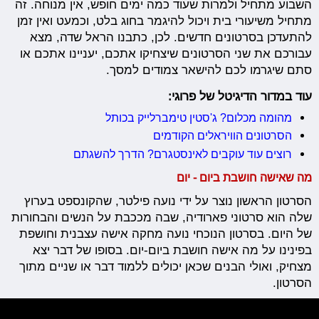
השבוע מתחיל ולמרות שעוד כמה ימים חופש, אין מנוחה. זה
מתחיל משיעורי בית ויכול להיגמר בחוג בלט, וכמעט ואין זמן
להתעדכן בסרטונים חדשים. לכן, כתבנו הראל שדה, מצא
עבורכם את שני הסרטונים שיצחיקו אתכם, יעניינו אתכם או
סתם שיגרמו לכם להישאר צמודים למסך.
עוד במדור הדיגיטל של פרוגי:
מהומה מכלום? ג'סטין טימברלייק בכותל
הסרטונים הוויראלים הקודמים
רוצים עוד עוקבים לאינסטגרם? הדרך להשגתם
מה שאישה חושבת ביום - יום
הסרטון הראשון נוצר על ידי נועה פילטר, שהקונספט בערוץ
שלה הוא סרטוני פארודיה, שבה מככבת על הנשים והבחורות
של היום. בסרטון הנוכחי נועה מחקה אישה עצבנית וחושפת
בפינינו על מה אישה חושבת ביום-יום. בסופו של דבר יצא
מצחיק, ואולי הבנים שכאן יכולים ללמוד דבר או שניים מתוך
הסרטון.