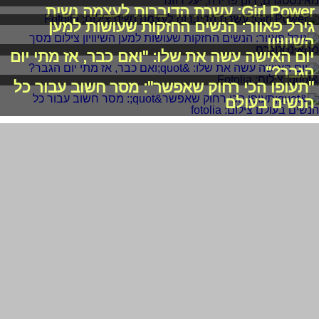
Girl Power: עשרת הדיברות לעצמה נשית
גירל פאוור: הנשים החזקות שעושות למען
השיוויון
יום האישה עשה את שלו: "ואם כבר, אז מתי יום
הגבר?"
"תעופו הכי רחוק שאפשר": מסר חשוב עבור כל
הנשים בעולם
לקראת יום האישה: הגברים הפמיניסטים שדיברו
למען נשים
רכילות בקטנה: הקריירה החדשה של אנה זק
לא נחשבת פמיניסטית: "האם יש קריטריונים
לפמיניזם?"
2011-2026 © פרוגי תקשורת בע"מ
תנאי שימוש
מדיניות פרטיות
|