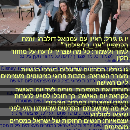
יו גו גירל: ראיון עם עמנואל דולברג יוזמת
הקמפיין ״אני_בליפילטר״
לגזור ולשמור: כל מה שצריך לדעת על מחזור
תקין
גו גירלז: הסרטים שדוגלים בערכי הנשיות
מעורר השראה: כתבות פרוגי בציטוטים מעצימים
ליום האישה
תורידו את המסיכות: פורים לצד יום האישה
לקראת יום האישה: כך תוכלו לסייע לנערות
ונשים שהוטרדו במרחב הציבורי
לא מה שחשבתם: הסרטים שהשתנו רגע לפני
שיצאו לקולנוע
עצמאיות: הנשים החזקות של ישראל במסרים
מעצימים