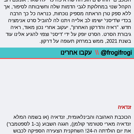
הקהל שנוי במחלוקת לגבי הדמות שלה וחשיבותה לסיפור, אך
ללא ספק טרן הראתה מספיק נוכחות, כנראה כל כך הרבה
בכדי ש'דיסני' ישימו לב אלייה ויתנו לה להוביל סרט אנימציה
חדש. "ראיה והדרקון האחרון", יעקוב אחרי נכון מאוד, ראיה
גיבורת הסרט. הסרט יופק על ידי 'דיסני' וצפוי להגיע אלינו עוד
בשנת 2021, ממש במרחק תעופה על דרקון.
@frogifrogi
\\
עקבו אחרינו
זנדאיה
הכוכבת האהובה והבינלאומית, זנדאיה (או בשמה המלא
זנדאיה מארי סטורמר קולמן), חגגה השבוע (ב-1 לספטמבר)
את יום הולדתה ה-24! השחקנית הצעירה הספיקה לכבוש