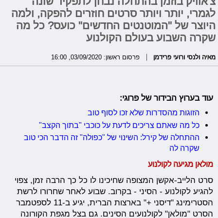
צ'אוויק בוזמן בהתחלה נבחן לתפקיד שונה
לגמרי, יותר ויותר סרטים חוזרים להפקה, ולמה
היוצר של "המוטנטים החדשים" כועס? כל מה
שקרה השבוע בעולם הקולנוע
מאיה ולנסי ורועי פרידמן
פרסום ראשון: 03/09/2020, 16:00
עוד בערוץ הבידור של פרוגי:
הזוגות מהסדרות שלא זכו לסוף טוב
כל מה שאתם צריכים לדעת על כוכבי "בתוך הקצב"
ההתחלה של קירל: השינוי של "כפולה" זה הדבר הכי טוב
שקרה לה
מולאן מגיעה לקולנוע
סרט הלייב-אקשן המצופה שחיכינו לו כל כך הרבה זמן, צפוי
להגיע לקולנוע - הסיני - בקרוב. שבוע לאחר שחרורו לרשת
הסטרימינג "דיסני +" בארצות הברית, יגיע ב-11 לספטמבר
הסרט "מולאן" לקולנועים הסינים. גם בצל מגפת הקורונה