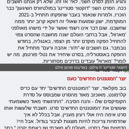
והגיע הזמן לסרט השני, לא? אז זהו, שלא רק אנחנו חושבים
ככה. הסרט השני "דוקטור סטריינג' במולטיוורס השיגעון" כבר
הוכרז, ולמרות שנאמר בעבר שהפקתו תתחיל ב-2021
המוקדמת, ישנן שמועות שאולי זה דווקא קרוב יותר ממה
שחשבנו. שום דבר אינו רשמי ואושר על ידי מישהו מאולפני
'מארוול', אבל ברחבי העולם ישנה מחשבה שהסרט צפוי
להתחיל הפקה מוקדם יותר מן הצפוי, באנגליה, בחודש
נובמבר. גם חושבים ש-"ת'ור: אהבה ורעם" מתחיל את
ההפקה באוסטרליה, בסרט שיחזיר את נטלי פורטמן. מה יש
לומר? 'מארוול' עובדים בדרכים מסתוריות.
דוקטור סטריינג' © צילום: באדיבות פורום פילם
יוצר "המוטנטים החדשים" כועס
בוב מקלאוד, יוצר "המוטנטים החדשים" יחד עם כריס
קלרמונט, מאוכזב מאוד מהסרט שמבוסס על סדרת
הקומיקסים שלו - והנה הסיבה. "התרגשתי מאוד כששמעתי
שעושים את 'המוטנטים החדשים' סרט. חשבתי שלעשות אותו
סרט אימה היה אולי רעיון מעניין, אבל בכלל לא איך
שהדמויות צריכות להיות מוצגות לציבור בגדול. אבל היי!
הדמויות שלי בסרט, מעולם לא חשבתי שז באמת יקרה." כתב