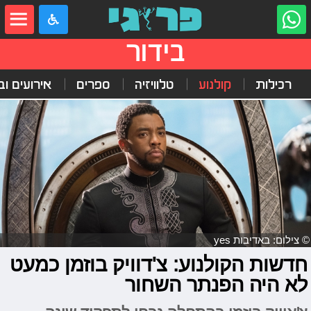
בידור
רכילות
קולנוע
טלוויזיה
ספרים
אירועים ובי
© צילום: באדיבות yes
חדשות הקולנוע: צ'דוויק בוזמן כמעט
לא היה הפנתר השחור