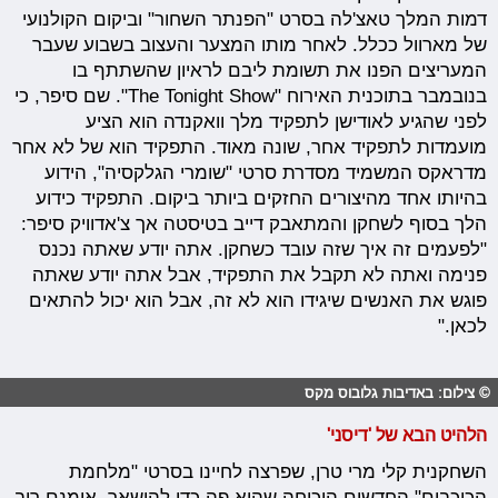
דמות המלך טאצ'לה בסרט "הפנתר השחור" וביקום הקולנועי
של מארוול ככלל. לאחר מותו המצער והעצוב בשבוע שעבר
המעריצים הפנו את תשומת ליבם לראיון שהשתתף בו
בנובמבר בתוכנית האירוח "The Tonight Show". שם סיפר, כי
לפני שהגיע לאודישן לתפקיד מלך וואקנדה הוא הציע
מועמדות לתפקיד אחר, שונה מאוד. התפקיד הוא של לא אחר
מדראקס המשמיד מסדרת סרטי "שומרי הגלקסיה", הידוע
בהיותו אחד מהיצורים החזקים ביותר ביקום. התפקיד כידוע
הלך בסוף לשחקן והמתאבק דייב בטיסטה אך צ'אדוויק סיפר:
"לפעמים זה איך שזה עובד כשחקן. אתה יודע שאתה נכנס
פנימה ואתה לא תקבל את התפקיד, אבל אתה יודע שאתה
פוגש את האנשים שיגידו הוא לא זה, אבל הוא יכול להתאים
לכאן."
© צילום: באדיבות גלובוס מקס
הלהיט הבא של 'דיסני'
השחקנית קלי מרי טרן, שפרצה לחיינו בסרטי "מלחמת
הכוכבים" החדשים הוכיחה שהיא פה כדי להישאר. אומנם רוב