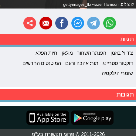
© צילום: gettyimages_IL/Frazer Harrison
תגיות
צ'דווי' בוזמן
הפנתר השחור
מולאן
חיות הפלא
דוקטור סטריינג
תור: אהבה ורעם
המוטנטים החדשים
שומרי הגלקסיה
תגובות
2011-2026 © פרוגי תקשורת בע"מ