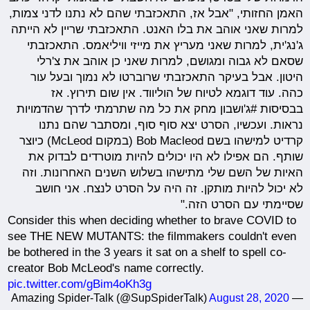
האמן החזותי, "אבל אז, התאכזבתי שהם לא נתנו לדני צמות,
למרות שאני אוהב את בלו האנט. התאכזבתי שריין לא הייתה
ג'נג'ית, למרות שאני מעריץ את מייזי וויליאמס. התאכזבתי
שסאם לא גבוה ומגושם, למרות שאני כן אוהב את צ'רלי
היטון. אבל בעיקר התאכזבתי שרוברטו לא נמוך ובעל עור
כהה. עוד דוגמא לטיוח של הוליווד. אין שום תירוץ. אז
בבסיסות #ג'ושבון מחק את כל מה שתרמתי לדרך שהדמויות
נראות. ועכשיו, הסרט יצא סוף סוף, ומסתבר שהם נתנו
קרדיט למישהו בשם Bob Macleod (במקום McLeod) כיוצר
שותף. הם אפילו לא היו יכולים להיות מוטרדים לבדוק את
האיות של השם שלי מתישהו בשלוש השנים האחרונות. וזה
לא יכול להיות מותקן. זה היה על הסרט לנצח. אני חושב
שסיימתי עם הסרט הזה."
Consider this when deciding whether to brave COVID to
see THE NEW MUTANTS: the filmmakers couldn't even
be bothered in the 3 years it sat on a shelf to spell co-
creator Bob McLeod's name correctly.
pic.twitter.com/gBim4oKh3g
August 28, 2020
— Amazing Spider-Talk (@SupSpiderTalk)