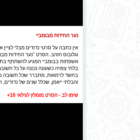
נער החידות מבומביי
אין כתבה על סרטי נדודים מבלי לציין
וגלובוס הזהב. הסרט "נער החידות מבומ
אשפתות בבומביי המגיע להשתתף בתכנית
בלתי צפויה כשעונה נכונה על כל תשו
בחשד לרמאות, מתברר שכל תשובה מבוס
והבלתי ייאמן, שכלל שנים של נדודים, 
שימו לב - הסרט מומלץ לגילאי 16+