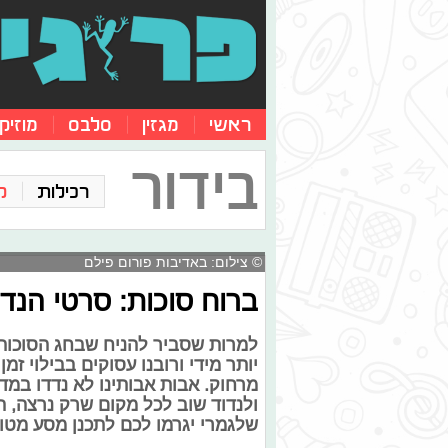
ראשי
מגזין
סלבס
מוזיק
בידור
רכילות
ק
© צילום: באדיבות פורום פילם
ברוח סוכות: סרטי הנד
למרות שסביר להניח שבחג הסוכות ה
יותר מידי ורובנו עסוקים בבילוי ז
מרחוק. אבות אבותינו לא נדדו במד
ולנדוד שוב לכל מקום שרק נרצה, ה
שלגמרי יגרמו לכם לתכנן מסע מטו