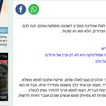
ם לאלו שהליכה מסביב לשכונה מספקת אותם, הנה לכם
המומ
נדודים, הלא הוא חג סוכות.
מתלבט
רשימת
(מתעד
יש
 שפוליטיקה היא לא רק עניין של גדולים
ווידי
על הלב
 הכלבים (וגם לאלה שלא), שייקח אתכם למסע מופלא
, מוצא יום אחד כלב משוטט ומתיידד איתו. אבל אז הוא
ת הברית, ויוצא למסע ארוך להחזיר אותו לבעליו.
ות לא צפויות) פוגש אנשים שונים ועובר חוויות חדשות,
מאחו