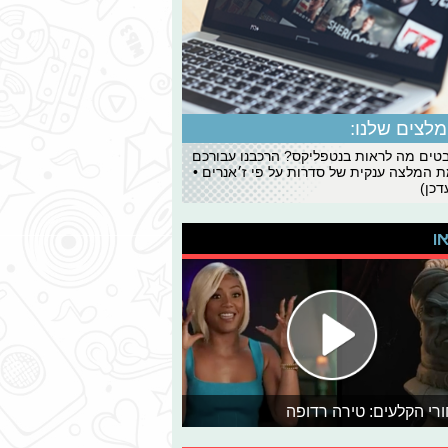
לצים שלנו:
ים מה לראות בנטפליקס? הרכבנו עבורכם
 המלצה ענקית של סדרות על פי ז׳אנרים •
כן)
או
רי הקלעים: טירה רדופה