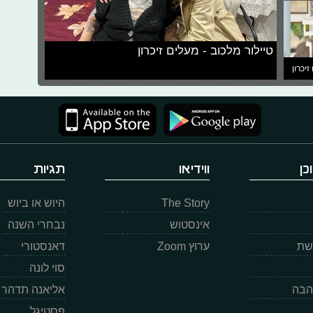
טיילור מלכוב - מעלים זיכרון
זיכרון
כן
ווידיאו
תגיות
The Story
היוש או ביוש
אינסטוש
נבחרי השנה
רשת
ערוץ Zoom
דאנסטורי
סוי לונה
הבה
אליאנה תדהר
פסטיגל