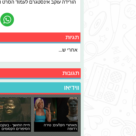
הורידה עוקב אינסטגרם לעמוד הסרט ו
תגיות
אחרי ש...
תגובות
ווידיאו
מאחורי הקלעים: טירה
חיית החושך - בעקבו
רדופה
הסיפורים הקסומים