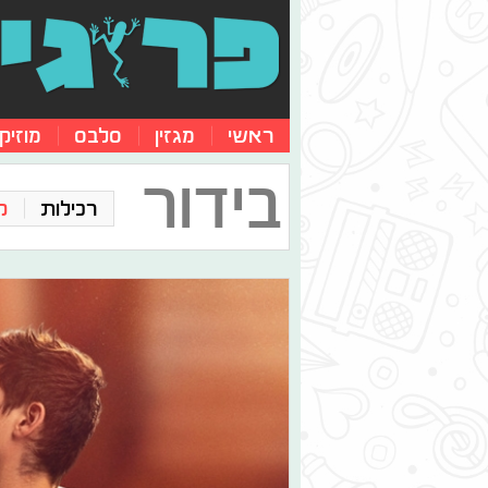
ראשי
מגזין
סלבס
מוזיק
בידור
רכילות
ק