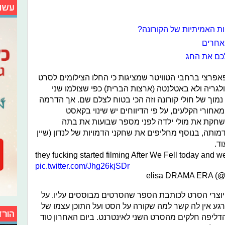
עשו
ת האמיתיות של הקורונה?
 אחרים
לכם את החג
אפרצי ברחבי הטוויטר שמציגות כי החלו הצילומים לסרט
לגריה ולא באטלנטה (ארצות הברית) כפי שצולמו שני
מוך של חולי קורונה וזה הכי בטוח לצלם שם. אך הדרמה
ורי הקלעים, על פי הדיווחים יש שינוי בקאסט
חקת את מולי ילדה לפני מספר שבועות את בתה
ותה, בנוסף מחליפים את שחקני הדמויות של לנדון (שיין
וד.
they fucking started filming After We Fell today and we 
pic.twitter.com/Jhg26kjSDr
 יוצרי הסרט לכותבת הספר שהסרטים מבוססים עליו. על
רגע אין לה קשר למה שקורה על הסט ועל התוכן עצמו של
הורד
דליפה חלקים מהסרט השני לאינטרנט. ביום האחרון טוד