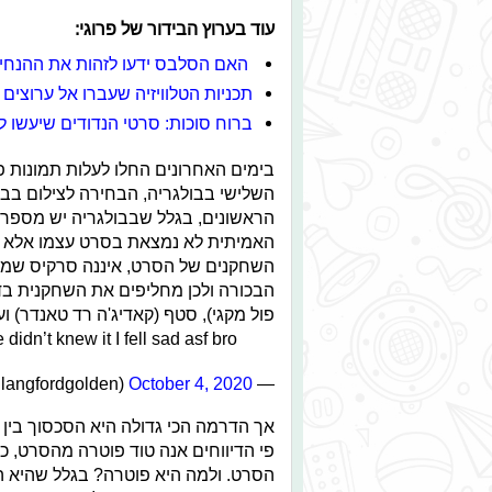
עוד בערוץ הבידור של פרוגי:
האם הסלבס ידעו לזהות את ההנחיו
תכניות הטלוויזיה שעברו אל ערוצים
ברוח סוכות: סרטי הנדודים שיעשו 
בימים האחרונים החלו לעלות תמונות פ
השלישי בבולגריה, הבחירה לצילום בבו
הראשונים, בגלל שבבולגריה יש מספר נ
האמיתית לא נמצאת בסרט עצמו אלא מאח
השחקנים של הסרט, איננה סרקיס שמש
הבכורה ולכן מחליפים את השחקנית בדמ
פול מקגי), סטף (קאדיג'ה רד טאנדר) וע
didn’t knew it I fell sad asf bro
October 4, 2020
— elisa DRAMA ERA (@langfordgolden)
אך הדרמה הכי גדולה היא הסכסוך בין
פי הדיווחים אנה טוד פוטרה מהסרט, כ
הסרט. ולמה היא פוטרה? בגלל שהיא ה