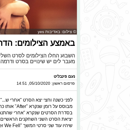
© צילום: באדיבות yes
באמצע הצילומים: הדרמ
מעבר לים יש שינויים בסרט ודרמה
נעם פינבליט
פרסום ראשון: 05/10/2020, 14:51
לפני כשנה וחצי יצא הסרט "אחרי ש..." 
מבוסס על רומ
בסדרת הסרטים שנקרא "אחרי שהתנגשנ
יציאת הסרט השני השחקנים הראשיים של 
שיהיו עוד שני סרטי המשך "After We Fell" ו"After Ever Happy".