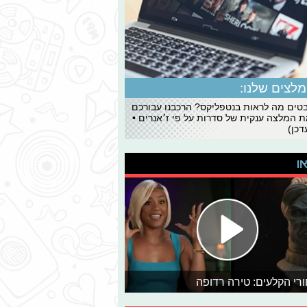
לצים שלנו:
ים מה לראות בנטפליקס? הרכבנו עבורכם
 המלצה ענקית של סדרות על פי ז׳אנרים •
כן)
או
רי הקלעים: טירה רדופה