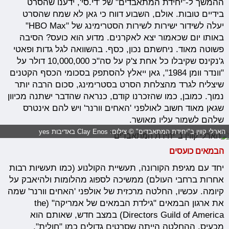
ההמשך ל-"יחידת המתאבדים" של 'די.סי', ידענו שהסרט
בידיים טובות. אולם, השבוע דווח כי גאן לא שמח שהסרט
יעלה לשידור ישירות לשירות הסטרימינג של "HBO Max"
באותו יום שכאמור יצא לאקרנים. מדוע הוא כועס? הסיבה
פשוטה מאוד. ניחשתם נכון, כסף. בהשוואה לגל גדות ופאטי
ג'נקינס שקיבלו כל אחת צ'ק על סה"כ 10,000,000 דולר על
"וונדר וומן 1984", גאן ייאלץ להסתפק בסכומי הכסף הקטנים
שיצליח לגרד מהצלחת הסרט בסטרימינג, סכום הרבה יותר
נמוך. כמובן, כמו שהזכרנו קודם, כנראה שהדבר ישתנה מכיוון
שגאן מאוד חשוב לאולפני 'האחים וורנר' ויש להם אינטרס
שלהם לשמור עליו מאושר.
הארלי קווין ב"יחידת המתאבדים" © צילום: Clay Enos באדיבות yes
הבמאים כועסים
יחד עם מגיפת הקורונה, תעשיית הקולנוע (כמו תעשיות רבות
אחרות ברחבי העולם) ממשיכה לספוג מהלומות ולהיאבק על
קיומה. עכשיו, החלטה מרכזית של אולפני 'האחים וורנר' שמה
את ארגון הבמאים "גילדת הבמאים של אמריקה" (the
Directors Guild of America) במצב חדש, שאותם הוא
מכעיס. ההחלטה הייתה שסרטים גדולים כמו "חולית",