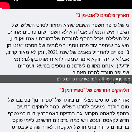
תאריך צילומים ל"אנט-מן 3"
מישל פייפר חשפה השבוע שהיא תחזור לסרט השלישי של
הגיבור איש הנמלה, אבל היא לא חשפה שום פרטים אחרים
על העלילה. אבל בנוסף לחזרתה של דמותה ג'אנט ואן דיין,
היא גם שיתפה עוד פרט נוסף: הצילומים של הסרט "אנט-מן
3" צפויים להתחיל באביב של שנת 2021, זמן לא מאוד קרוב,
אבל אולי זה דווקא אומר שנזכה לראות אותו בקולנוע (מי
יודע?). אנחנו מקווים לעדכונים נוספים בנושא, ושמחים
שפייפר חוזרת לסרט האהוב.
אנט מן והצרעה © צילום: באדיבות פורום פילם
הליהוקים החדשים של "ספיידרמן 3"
אחרי שני סרטים מצליחים ביותר של "ספיידרמן" בכיכובו של
טום הולנד, מגיעים לסרט השלישי כמה ליהוקים חדשים.
בנוסף לקאסט הקבוע, גם בנדיקט קאמברבץ' דווח כמצטרף
חדש לקאסט, ועכשיו יש כמה עדכונים חדשים. ג'יימי פוקס
בדיבורים לחזור בדמותו של אלקטרו, לאחר שהופיע בסרט