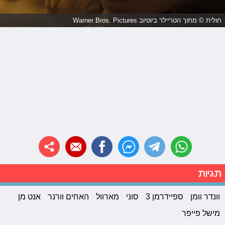
חולית © מתוך הטריילר ביוטיוב Warner Bros. Pictures
תגיות
וונדר וומן
ספיידרמן 3
סוני
מארוול
האחים וורנר
אנט מן
מישל פייפר