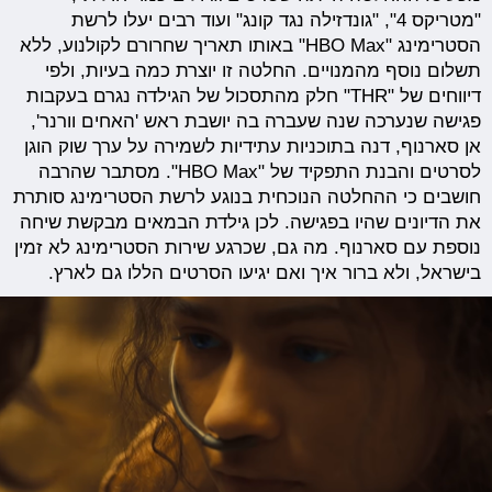
"מטריקס 4", "גונדזילה נגד קונג" ועוד רבים יעלו לרשת
הסטרימינג "HBO Max" באותו תאריך שחרורם לקולנוע, ללא
תשלום נוסף מהמנויים. החלטה זו יוצרת כמה בעיות, ולפי
דיווחים של "THR" חלק מהתסכול של הגילדה נגרם בעקבות
פגישה שנערכה שנה שעברה בה יושבת ראש 'האחים וורנר',
אן סארנוף, דנה בתוכניות עתידיות לשמירה על ערך שוק הוגן
לסרטים והבנת התפקיד של "HBO Max". מסתבר שהרבה
חושבים כי ההחלטה הנוכחית בנוגע לרשת הסטרימינג סותרת
את הדיונים שהיו בפגישה. לכן גילדת הבמאים מבקשת שיחה
נוספת עם סארנוף. מה גם, שכרגע שירות הסטרימינג לא זמין
בישראל, ולא ברור איך ואם יגיעו הסרטים הללו גם לארץ.