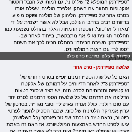
"ספיידרמן המופלא 2" של 'סוני', גם דמותו של הנבל דוקטור
אוקטופוס תחזור עם השחקן אלפרד מולינה, שגילם אותו
בסרט אחר של ספיידרמן. הליהוק של מולינה ופוקס מופיע
בדיווחים רבים ברחבי העולם, אבל לא אושר רשמית על ידי
'מארוול' או 'סוני'. הוספת הדמויות האלה בהחלט נשמעת כמו
החלטה הגיונית ואולי אף מתבקשת, בייחוד לאחר שב-
"ספיידרמן: השיבה הביתה" בהחלט הכינו לכך את השטח
*ספוילר* עם הצגת המולטיוורס.
ספיידרמן © צילום: באדיבות פורום פילם
שלושה ספיידרמן - סרט אחד
האם כל שלושת הספיידרמנים יופיעו בסרט החדש של
"ספיידרמן 3"? לאחר הדיווחים על דמותם של אלקטרו
ואוקטיפוס וחזרותיהם לסרט הזה, יש מצב ש'סוני' בטעות
הדליפה את חזרתם של כל שלושת הספיידרמנים לסרט יחד
עם טום הולנד, כולל אנדרו גארפילד וטובי מגווייר. בסרטון של
ערוץ אמריקה הלטינית של סוני, שכבר הספיק להפוך לפרטי
ביוטיוב, נראה טיזר בו נכתב שפיטר פארקר (כל השלושה)
יגיעו לסרט החדש באמצעות המולטיוורס. אז האם זה באמת
יקרה, או שנפלה כאן טעות? שום דבר לא אושר רשמית, אז