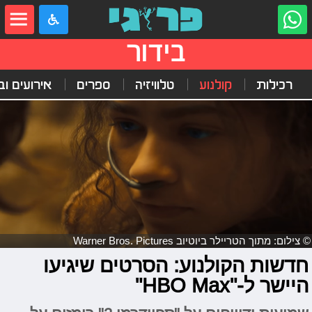
בידור
רכילות
קולנוע
טלוויזיה
ספרים
אירועים ובי
© צילום: מתוך הטריילר ביוטיוב Warner Bros. Pictures
חדשות הקולנוע: הסרטים שיגיעו
היישר ל-"HBO Max"