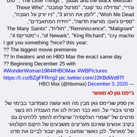
"The Little Things", "judas and the Black Messiah", "טום
וג'רי", "גודזילה נגד קונג", "מורטל קומבט", "Those Who
Wish Me Dead", "לזמן את הרוע 3", "ניו יורק על הגובה",
"ספייס ג'אם: מורשת חדשה", "יחידת המתאבדים",
"Reminiscence", "Malignant", "חולית", "The Many Saints
of Newark", "King Richard", "cry macho", ו-"מטריקס 4".
I got you something ?nice? this year:
?? The biggest movie premieres
?? In theaters and on HBO Max the exact same day
?? Beginning December 25 with
#WonderWoman1984
#HBOMax
#WBPictures
https://t.co/BZgFFRrrg2
pic.twitter.com/J2KBdWd9Tf
December 3, 2020
— HBO Max (@hbomax)
ג'יימס גאן לא מאושר
אין ספק שג'יימס גאן מבין מה הוא עושה כשמדובר בבימוי של
סרטי גיבורי על. הוא כבר הוכיח לנו את העובדה הזו בשני
סרטים של "שומרי הגלקסיה" שהצליחו להפוך ללהיטים גם
בקרב אנשים שאינם מעריצים מושבעים של היקום הקולנועי
של 'מארוול'. לכן כאשר שמענו כי גאן יעבור לביים את סרט