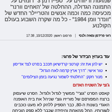
שמועות ודיווחים על "ספיידרמן 3" רומזים על
התמונה הגדולה, ההחלטה של 'האחים וורנר'
מכעיסה כמה וכמה אנשים והטריילר החדש של
"וונדר וומן 1984" - כל מה שקרה השבוע בעולם
הקולנוע
רועי פרידמן ומאיה ולנסי
פרסום ראשון: 10/12/2020, 17:38
עוד בערוץ הבידור של פרוגי:
יש להן את זה: קורטני קרדשיאן תככב בסרט לצד אדיסון
טור אישי: "דרך ארץ קדמה לאח הגדול"
מנור חקק: "החלטתי לשמור נגיעה בזמן הצילומים"
ג'וצי על השטיח האדום
קאסט הסרט "גוצ'י" ממשיך לגדול ולגדול. הסרט שיעסוק
ברצח המפורסם של מוריזיו גוצ'י שניהל את בית האופנה
האגדי בשנות ה-80, כבר הספיק ללהק לא מעט כוכבים
לשורותיו. החל מהאחת והיחידה שכבר ללא ספק הוכיחה