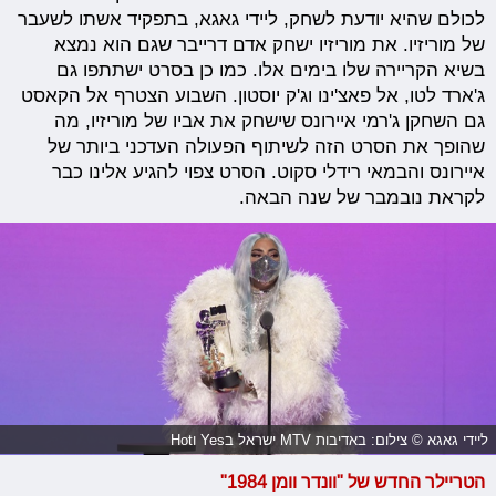
לכולם שהיא יודעת לשחק, ליידי גאגא, בתפקיד אשתו לשעבר
של מוריזיו. את מוריזיו ישחק אדם דרייבר שגם הוא נמצא
בשיא הקריירה שלו בימים אלו. כמו כן בסרט ישתתפו גם
ג'ארד לטו, אל פאצ'ינו וג'ק יוסטון. השבוע הצטרף אל הקאסט
גם השחקן ג'רמי איירונס שישחק את אביו של מוריזיו, מה
שהופך את הסרט הזה לשיתוף הפעולה העדכני ביותר של
איירונס והבמאי רידלי סקוט. הסרט צפוי להגיע אלינו כבר
לקראת נובמבר של שנה הבאה.
ליידי גאגא © צילום: באדיבות MTV ישראל בYes וHot
הטריילר החדש של "וונדר וומן 1984"