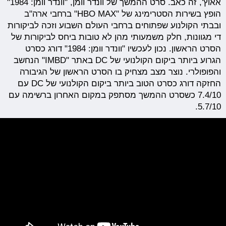
אאוץ', זה כאב. סרט ההמשך של וונדר וומן, "וונדר וומן: 1984"
הופץ בשירות הסטרימינג של "HBO MAX" ברחבי ארה"ב
ובבתי הקולנוע שפתוחים ברחבי העולם השבוע וזכה לביקורות
די מגוונות, חלק משמעותי מהן לא טובות ביחס לביקורות של
הסרט הראשון. נכון לעכשיו "וונדר וומן: 1984" דורג כסרט
הגרוע ביותר ביקום הקולנועי של DC באתר "IMBD" הנחשב
והפופולרי. נוצר מצב מצחיק בו הסרט הראשון של הגיבורה
החזקה דורג כסרט הטוב ביותר ביקום הקולנועי של DC עם
7.4/10 כשסרט ההמשך מסתפק במקום האחרון ברשימה עם
5.7/10.