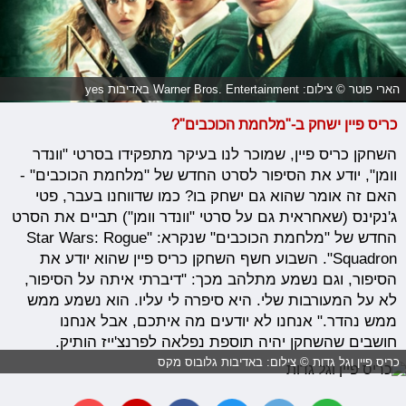
הארי פוטר © צילום: Warner Bros. Entertainment באדיבות yes
כריס פיין ישחק ב-"מלחמת הכוכבים"?
השחקן כריס פיין, שמוכר לנו בעיקר מתפקידו בסרטי "וונדר
וומן", יודע את הסיפור לסרט החדש של "מלחמת הכוכבים" -
האם זה אומר שהוא גם ישחק בו? כמו שדווחנו בעבר, פטי
ג'נקינס (שאחראית גם על סרטי "וונדר וומן") תביים את הסרט
החדש של "מלחמת הכוכבים" שנקרא: "Star Wars: Rogue
Squadron". השבוע חשף השחקן כריס פיין שהוא יודע את
הסיפור, וגם נשמע מתלהב מכך: "דיברתי איתה על הסיפור,
לא על המעורבות שלי. היא סיפרה לי עליו. הוא נשמע ממש
ממש נהדר." אנחנו לא יודעים מה איתכם, אבל אנחנו
חושבים שהשחקן יהיה תוספת נפלאה לפרנצ'ייז הותיק.
כריס פיין וגל גדות © צילום: באדיבות גלובוס מקס