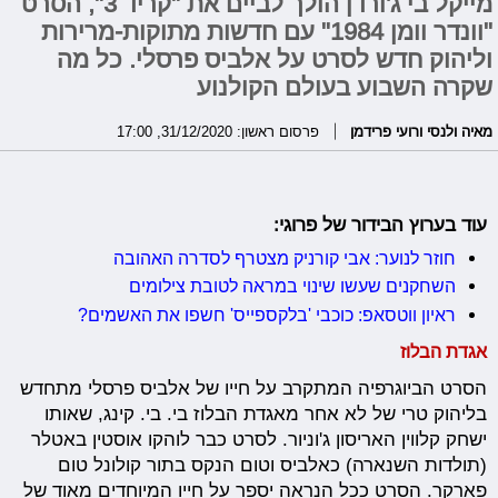
מייקל בי ג'ורדן הולך לביים את "קריד 3", הסרט
"וונדר וומן 1984" עם חדשות מתוקות-מרירות
וליהוק חדש לסרט על אלביס פרסלי. כל מה
שקרה השבוע בעולם הקולנוע
מאיה ולנסי ורועי פרידמן
פרסום ראשון: 31/12/2020, 17:00
עוד בערוץ הבידור של פרוגי:
חוזר לנוער: אבי קורניק מצטרף לסדרה האהובה
השחקנים שעשו שינוי במראה לטובת צילומים
ראיון ווטסאפ: כוכבי 'בלקספייס' חשפו את האשמים?
אגדת הבלוז
הסרט הביוגרפיה המתקרב על חייו של אלביס פרסלי מתחדש
בליהוק טרי של לא אחר מאגדת הבלוז בי. בי. קינג, שאותו
ישחק קלווין האריסון ג'וניור. לסרט כבר לוהקו אוסטין באטלר
(תולדות השנארה) כאלביס וטום הנקס בתור קולונל טום
פארקר. הסרט ככל הנראה יספר על חייו המיוחדים מאוד של