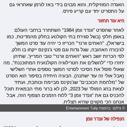
האגדה המוזיקלית, והוא מבוים בידי באז לורמן שאחראי גם
על התסריט יחד עם קרייג פירס.
היא עוד תחזור
לאחר שהסרט "וונדר וומן 1984" השתחרר ברחבי העולם
באופן חלקי (בשל סגירת בתי הקולנוע בחלק מהמדינות, כמו
בישראל), "האחים וורנר" הכריזו כי יהיה עוד סרט המשך
לגיבורה האהובה, שגל גדות וגם פטי ג'נקינס ייקחו בו חלק.
לפי הכרזת יושב ראש "האחים וורנר" טובי המריץ', שתיהן
יחזרו כדי "להשלים את הטרילוגיה הקולנועית המתוכננת", מה
שאולי פוסל את הסיכוי לסרטי המשך נוספים אחרי השלישי
(אבל אולי זה עוד ישתנה). הבעיה היחידה בסיפור הוא הסרט
של "מלחמת הכוכבים" שג'נקינס מביימת וכותבת, ועתיד
לצאת בחג המולד של 2023, לכן לא ברור מתי הבמאית תוכל
להכניס גם את "וונדר וומן 3" ללוח הזמנים הצפוף הזה, אבל
אנחנו הכי מקווים שהיא תצליח.
© צילום: בהפצת Entertainment Tulip
הנפילה של וונדר וומן