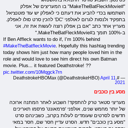
"#MakeTheBatFleckMovie" בו המעריצים של אפלק
השתמשו בכדי להביע את דעתם כי לאפלק יש עוד פוטנציאל
בתפקיד ולנסות לגרום לאולפני 'DC' להכין סרט סולו לאפלק.
מעריץ אחד כתב "אם בן אפלק רוצה לעשות את זה, אני
ב-100% תומך ב#MakeTheBatFleckMovie."
If Ben Affleck wants to do if, I’m 100% behind
#MakeTheBatfleckMovie
. Hopefully this hashtag trending
today shows him just how many people loved him in the
role and would love to see him direct his own Batman
movie. Plus... it featured Deathstroke! ??
pic.twitter.com/10Mqgck7rn
April 11,
— #DeathstrokeHBOMax (@DeathstrokeHBO)
2021
מסע בין כוכבים
מעריצי סטאר טרק להתפקד! השבוע לאחר המתנה ארוכה
של יותר מחמש שנים, אולפני 'פרמאונט' פרסמו תאריכים
חדשים לסרטים שעומדים לעלות בקרוב, כשבינהם סרט
"מסע בין כוכבים" חדש. הסרט עדיין חסר שם, חסר במאי