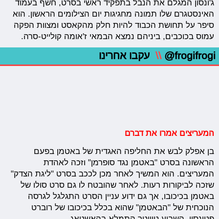
ג'ונסון המגלם את הנבל בתפקיד ראשי בסרט, חשף בעמוד
האינסטגרם שלו תמונה מחגיגות יום הצילומים הראשון. הוא
סיפר על תחושת הכבוד להיות חלק מהקאסט ומצוות הפקה
עמוס בכוכבים, ביניהם נמצא הבמאי ז'אומה קולייט-סרה.
@frogifrogi
\\
עקבו אחרינו
המעריצים אמרו את דברם
בן אפלק לבש את החליפה האגדית של באטמן בפעם
הראשונה בסרט "באטמן נגד סופרמן" וזכה לאהדת
המעריצים. הוא המשיך לאחר מכן לככב בסרט "ליגת הצדק"
שזכה לביקורות רעות. לאחר שהובטח לו גם סרט סולו של
באטמן בכיכובו, אך גם ידוע עניין הסרט התגלגל לגרסה
הנוכחית של "הבאטמן" שהוא בכלל בכיכובו של רוברט
פטינסון. השבוע טוויטר התמלא בהאשטאג