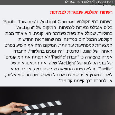
ראיין גוסלינג © צילום מסך מטריילר
רשתות הקולנוע שנסגרות לצמיתות
רשתות בתי הקולנוע 'ArcLight Cinemas' ו-'Pacific Theatres'
בלוס אנג'לס נסגרות לצמיתות. המיקום של "ArcLight"
בהוליווד, שכולל את כיפת סינרמה האייקונית, הוא אחד מבתי
הקולנוע המצליחים במדינה, מה שהופך את החדשות
המצערות למפתיעות עוד יותר. המיקום הזה אף הופיע בסרט
האחרון של קוונטין טרנטינו "היו זמנים בהוליווד". החברה
אמרה בהצהרה כי "חברת 'Pacific' לא תפתח את המיקומים
של בתי הקולנוע של 'ArcLight' שלה ואת התיאטראות של
'Pacific'. זו לא הייתה התוצאה שמישהו רצה, אך זה מגיע
לאחר מאמץ אדיר שמיצה את כל האפשרויות הפוטנציאליות,
אין לחברה דרך קיימת קדימה".