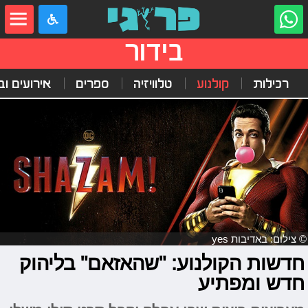
בידור
רכילות
קולנוע
טלוויזיה
ספרים
אירועים ובי
© צילום: באדיבות yes
חדשות הקולנוע: "שהאזאם" בליהוק
חדש ומפתיע