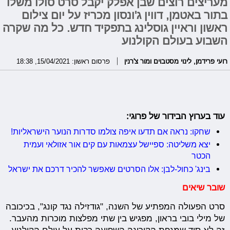
מעריצים רוצים שבן אפלק יקבל סרט סולו משלו
בתור באטמן, דווין ג'ונסון מכריז על יום צילום
ראשון וראיין גוסלינג בתפקיד חדש. כל מה שקרה
השבוע בעולם הקולנוע
רועי פרידמן
,
לינוי מסטבוים ומור צ'רנין
פרסום ראשון: 15/04/2021, 18:38
עוד בערוץ הבידור של פרוגי:
שחקו: נראה אם תדעו איפה צולמו סדרות הנוער הישראליות!
יצא משליטה: ספיישל עצמאות עם קים אור אזולאי ועמית
הכטר
בינג' כחול-לבן: אלו הסרטים שאפשר להכיר דרכם את ישראל
שובר שיאים
סרט הפעולה המפתיע של השנה, "גודזילה נגד קונג", בכיכובה
של מילי בובי בראון, מפגיש בין שתי מפלצות מוכרות מהעבר.