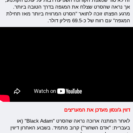
זה לא סוד שמגפת הקורונה השפיעה רבות על עולם הקולנוע,
אך נראה שהסרט שצלח את המגפה בדרך הטובה ביותר.
מרגע הפצתו זוכה לתואר "הסרט המרוויח ביותר מאז תחילת
המגפה" עם רווח של כ-69.5 מיליון דולר.
דווין ג'ונסון מעדכן את המעריצים
לאחר המתנה ארוכה נראה שהסרט "Black Adam" (או
בעברית: "אדם השחור") קרוב מתמיד. בשבוע האחרון דיווין