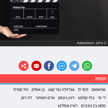
© צילום: AdobeStock
תגיות
שהאזאם
לוסי לו
גונדזילה נגד קונג
בן אפלק
וויל סמית'
די סי
בתי קולנוע
דווין ג'ונסון
אדם השחור
דה רוק
מסע בין כוכבים
ראיין גוסלינג