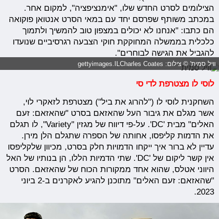
הצילומים לסרט החדש שלו, "אימנציפציה", למקום אחר.
במכתב משותף שפרסם יחד עם במאי הסרט אנטואן פוקואה
הם כתבו: "אנחנו לא יכולים במצפון טוב להמשיך ולתמוך
כלכלית ב
ממשלה המחוקקת חוקי הצבעה רגרסיביים שנועדו
להגביל את הגישה לבוחרים".
וויל סמית' © צילום: gettyimages.ILCharles Coates
לוסי לו מצטרפת לדי סי
השחקנית לוסי לו ("להרוג את ביל") מצטרפת לזאקרי לוי,
אשר מגלם את גיבור העל שהאזאם בסרט "שהאזאם: זעם
האלים" מבית 'DC'. על-פי דיווח של מגזין "Variety'', לו תגלם
את הדמות קליפסו, אחותה של הספרה שתגלם הלן מירן.
עדיין לא ברור איך ייקחו הדמויות חלק בסרט, מכיוון שלקליפסו
אין קשר ליקום של 'DC'. שתי הדמיות הללו, הן בנותיו של האל
היווני אטלס, שהוא אחד ממקורות הכוח של שהאזאם. הסרט
"שהאזאם: זעם האלים" מתוכנן להגיע לאקרנים ב-2 ביוני
2023.