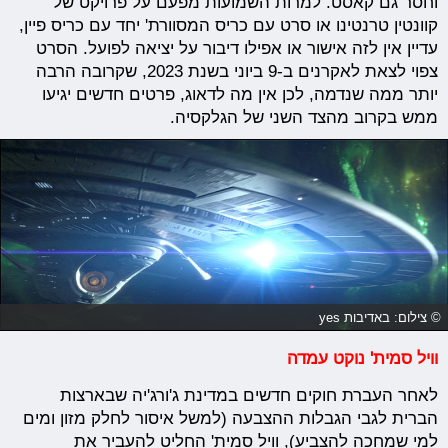
וחסר גם קאסט. למרות השמועות מפעם על פרויקט של
קוונטין טרנטינו או סרט עם כריס המסוורת' יחד עם כריס פיין,
עדיין אין לזה אישור או אפילו דיבור על יציאה לפועל. הסרט
צפוי לצאת לאקרנים ב-9 ביוני בשנת 2023, שקרובה הרבה
יותר ממה שנדמה, לכן אין מה לדאוג, פרטים חדשים יגיעו
ממש בקרוב מהצד השני של הגלקסיה.
© צילום: באדיבות yes
וויל סמית' נוקט עמדה
לאחר העברת חוקים חדשים במדינת ג'ורג'יה שבארצות
הברית לגבי הגבלות ההצבעה (למשל איסור לחלק מזון ומים
למי שמחכה להצביע), וויל סמית' החליט להעביר את