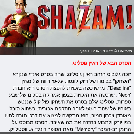
שהאזאם © צילום: באדיבות yes
הסרט הבא של ראיין גוסלינג
זוכה גלובוס הזהב ראיין גוסלינג ישחק בסרט אינדי שנקרא
"השחקן" בבימויו של דיוק ג'ונסון. על-פי דיווח של מגזין
"Deadline'', מי שרכשה בזכויות להפצת הסרט היא חברת
'Neon', שרכשה את הזכויות בצפון אמריקה בסכום של שבע
ספרות. גוסלינג יגלם בסרט את השחקן פול קול שננטש
באוהיו של שנות ה-50 לאחר התקפה אכזרית. כשהוא סובל
מאובדן זיכרון חמור, הוא מתקשה למצוא את דרכו חזרה לחייו
בניו יורק ולתבוע בחזרה את מה שאיבד. הסרט מבוסס על
הרומן רב-המכר "Memory" מאת הסופר דונלד א. ווסטלייק.