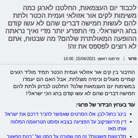
לכבוד יום העצמאות, החלטנו לארגן כמה
משימות לקים אור אזולאי ועמית הכטר ולתת
להם לעשות חמישה דברים שהם לא עשו קודם
בחג הישראלי. מי התפרע יותר מדי ואיך נראתה
ההופעה המאולתרת שלהם? מה שבטוח, אתם
לא רוצים לפספס את זה!
פרוגי
פרסום ראשון: 15/04/2021, 14:00
החיבור בין קים אור אזולאי ועמית הכטר תמיד מוליד רגעים
קומיים מעולים וכימיה מוצלחת, אבל האם הם יעמדו
במשימות יום העצמאות שלנו? החלטנו לבדוק ולתת להם
חמישה דברים שהם לא עשו קודם בחג הכי ישראלי!
עוד בערוץ הבידור של פרוגי:
בינג' כחול-לבן: אלו הסרטים שאפשר להכיר דרכם את ישראל
דין מירושניקוב על הפציעה בצבא ופוסט הטראומה המלווה
אותו מאז
תלבושות פשוטות? זה מה שקורה על הסט של "בנות הפאוור