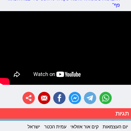
פף"
תגיות
יום העצמאות
קים אור אזולאי
עמית הכטר
ישראל