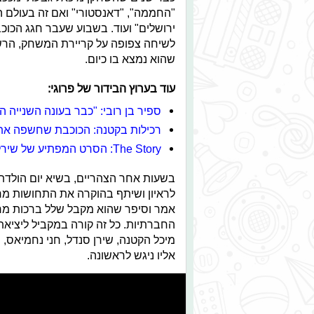
"החממה", "דאנסטורי" ואם זה בעולם המ
לשיחה צפופה על קריירת המשחק, הרשת
שהוא נמצא בו כיום.
עוד בערוץ הבידור של פרוגי:
ספיר בן רובי: "כבר בעונה השנייה 
רכילות בקטנה: הכוכבת שחשפה את
The Story: הסרט המפתיע של שירלי לוי יוצא לדרך
בשעות אחר הצהריים, בשיא יום הולדתו
אמר וסיפר שהוא מקבל שלל ברכות מח
החברתיות. כל זה קורה במקביל ליציא
מיכל הקטנה, שירן סנדל, חני נחמיאס, נ
אליו ניגש לראשונה.