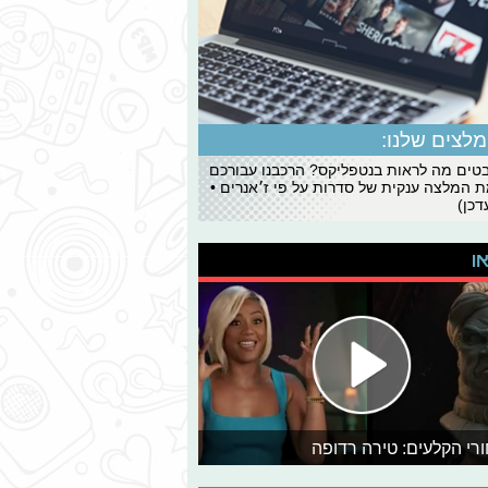
לצים שלנו:
ים מה לראות בנטפליקס? הרכבנו עבורכם
 המלצה ענקית של סדרות על פי ז׳אנרים •
כן)
או
רי הקלעים: טירה רדופה