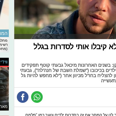
המומ
מתלבט
רשימת
א קיבלו אותי לסדרות בגלל
(מתעד
ווידי
: בשנים האחרונות מיכאל גבעתי קוטף תפקידים
לדים בכיכובו ("שמלת השבת של חנה'לה"), גבעתי
 להצליח בחו"ל מכיוון אחר ("לא מחפש להיות גל
תעשייה
מאחו
נו על המסך אם זה בסדרות ילדים ונוער כמו "פלמח,