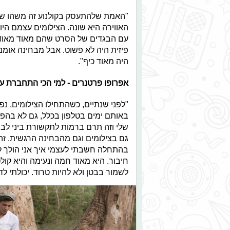
"האמת שלהתעסק בקולנוע זה משהו שונה
האווירה היא שונה. הצילומים עצמם היו 
עם הבגדים של הסרט שהם מאוד מאוד ח
פיזית היה לא פשוט. אבל מבחינה אומנ
היה מאוד כיף".
אפרופו פרטנרים - למי הכי התחברת ע
"לפני שנתיים, כשהתחילו הצילומים, נפר
באותם ימים בטלפון בכלל, גם לא בהפסקו
שלי וזה תרם ברמות לתקשורת ביני לבין
גם בצילומים וגם מהבחינה הרגשית. זה ה
בהתחלה חשבתי לעצמי איך אני הולך ל
חיבור. היא מאוד חמה ונעימה והיא קולט
לשמור בבטן ולא להיות טרוד. יכולתי ל