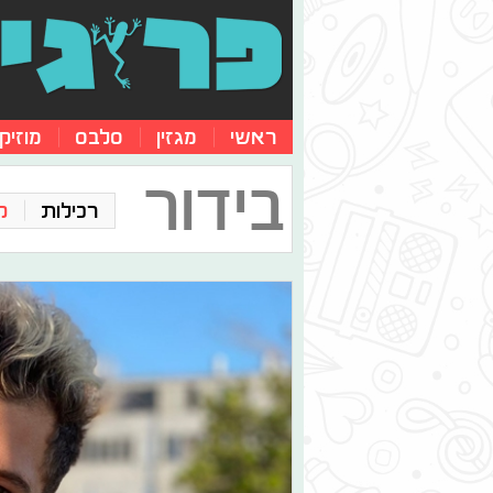
ראשי
מגזין
סלבס
מוזיק
בידור
רכילות
ק