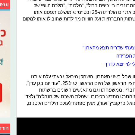
עשו
בוגרים ב-"כיפת ברזל", "מלכות", "מלכת היופי של
ירושלים" ועוד. בשבוע שעבר חגג הכוכב את יום הולדתו ה-25 ובטיימינג מושלם תפסנו אותו
ות החברתיות ועל חוויות מהילדות שהובילו אותו למקום
הצעתי שדריה תצא מהארון"
 הפרידה
 שחל בשני האחרון, השחקן מיכאל גבעתי עלה איתנו
לראיון ושיתף בהוקרה את התחושות מחציו הראשון של היום הראשון לגיל 25. "עוד יום בגן עדן",
בריו, ממשפחתו וגם מהאנשים השונים ברשתות
ת הסרט החדש בכיכובו "שמלת השבת של חנהל'ה" (לצד
ואל ברקוביץ' ועוד), מאין ספתח לעולם הילדים הקטנים,
הורד