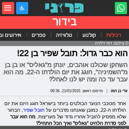
בידור
רכילות
קולנוע
טלוויזיה
ספרים
אירועים ובי
© צילום: רפי דלויה
הוא כבר גדול: תובל שפיר בן 22!
השחקן שכולנו אוהבים, יונתן מ"גאליס" או בן בן
מ"השמיניה", חוגג את יום הולדתו ה-22. מה הוא
עבר עד כה ומה יש לנו לאחל?
עדי בן חמו
פרסום ראשון: 21/01/2015, 09:36
אחד מכוכבי הנוער הבולטים ביותר בישראל חוגג היום את יום
הולדתו ה-22, כמובן שאנחנו מדברים על
תובל שפיר
, הבחור
שלא מפסיק להוביל אחריו גדוד של מעריצות.
מה הוא עבר
לפני סדרת הלהיט "גאליס" ואיך הכל התחיל?