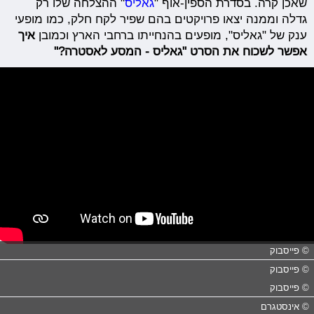
שאכן קרה. בסדרת הספין-אוף "
גאליס
" ההצלחה שלו רק
גדלה וממנה יצאו פרויקטים בהם שפיר לקח חלק, כמו מופעי
ענק של "גאליס", מופעים בהנחייתו ברחבי הארץ וכמובן
איך
אפשר לשכוח את הסרט "גאליס - המסע לאסטרה?"
© פייסבוק
© פייסבוק
© פייסבוק
© אינסטגרם