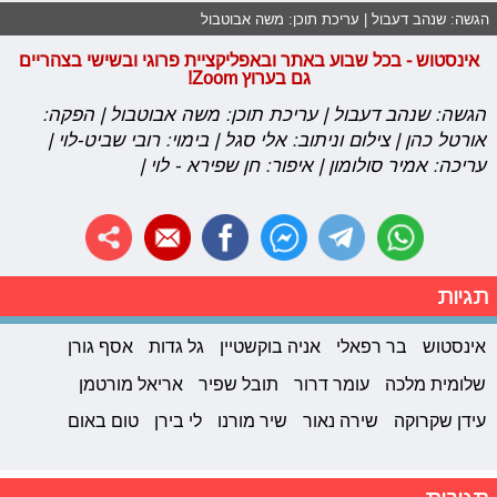
הגשה: שנהב דעבול | עריכת תוכן: משה אבוטבול
אינסטוש - בכל שבוע באתר ובאפליקציית פרוגי ובשישי בצהריים
גם בערוץ Zoom!
הגשה: שנהב דעבול | עריכת תוכן: משה אבוטבול | הפקה:
אורטל כהן | צילום וניתוב: אלי סגל | בימוי: רובי שביט-לוי |
עריכה: אמיר סולומון | איפור: חן שפירא - לוי
|
תגיות
אינסטוש
בר רפאלי
אניה בוקשטיין
גל גדות
אסף גורן
שלומית מלכה
עומר דרור
תובל שפיר
אריאל מורטמן
עידן שקרוקה
שירה נאור
שיר מורנו
לי בירן
טום באום