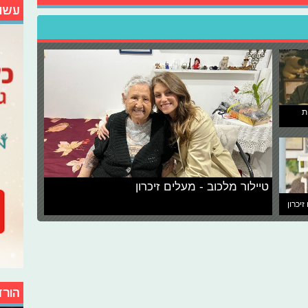
עשו
ת
טיילור מלכוב - מעלים זיכרון
זיכרון
הורד