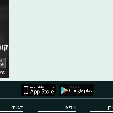
כן
ווידיאו
תגיות