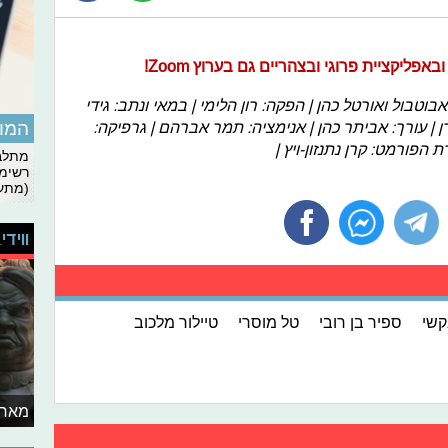
פליקציית פרוגי ובצהריים גם בערוץ Zoom!
וטבול ואורטל כהן | הפקה: רון הלימי | במאי ונתב: גידי
המומ
זרן | עורך: אביתר כהן | אנימציה: תמר אברהם | גרפיקה:
ת הפורמט: קרן נתנזון-ויץ |
מתלבט
רשימת
(מתעד
ווידי
קשי
ספיר בן רובי
טל מוסרי
טיילור מלכוב
מאחו