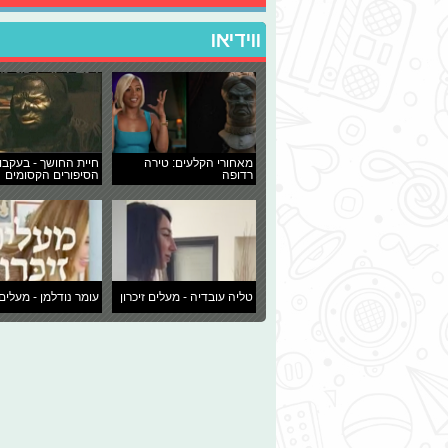
ווידיאו
מאחורי הקלעים: טירה
חיית החושך - בעקבו
רדופה
הסיפורים הקסומים
טליה עובדיה - מעלים זיכרון
עומר נודלמן - מעלים 