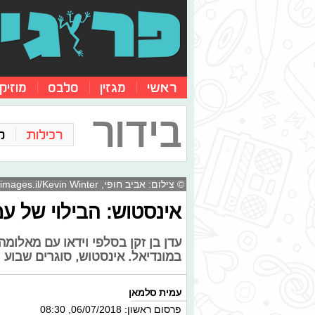
ראשי
מגזין
סלבס
מוזיק
בידור
רכילות
ק
© צילום: אביב חופי, Getty images.il/Kevin Winter
אינסטוש: הבילוי של ע
עדן בן זקן בסלפי וידאו עם מאלומ
במונדיאל. אינסטוש, סוגרים שבוע
עמית סלמאן
פרסום ראשון: 06/07/2018, 08:30