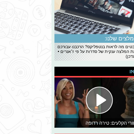
לצים שלנו:
ים מה לראות בנטפליקס? הרכבנו עבורכם
 המלצה ענקית של סדרות על פי ז׳אנרים •
כן)
או
רי הקלעים: טירה רדופה