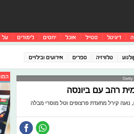
ה
דיגיטל
סטייל
אוכל
יחסים
לימודים
על 
ולנוע
טלוויזיה
ספרים
אירועים ובילויים
המומ
מית רהב עם ביונסה
ה, נועה קירל מתעדת פרצופים וטל מוסרי מבלה