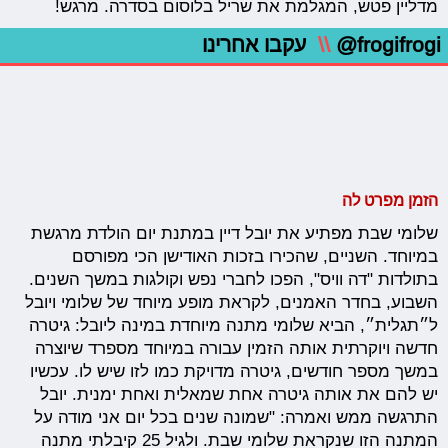
מדליין פטש, המגלמת את שריל בלוסום בסדרה. מרגש!
@frogifrogi
\\
עקבו אחרינו
הזמן מפרט לה
שלומי שבת מפתיע את יובל דיין במתנת יום הולדת מרגשת
במיוחד. השניים, שהכירו בזכות האודישן הכי מפורסם
בתולדות "דה וויס", הפכו לחברי נפש וקולגות במשך השנים.
השבוע, בחדר האמנים, לקראת מופע מיוחד של שלומי ויובל
ל״תגלית״, הביא שלומי מתנה מיוחדת במינה ליובל: גיטרה
חדשה ויוקרתית אותה הזמין עבורה במיוחד מספרד שיוצרה
במשך מספר חודשים, גיטרה מדויקת כמו לזו שיש לו. עכשיו
יש להם את אותה גיטרה אחת שמאלית ואחת ימנית. יובל
התרגשה ממש ואמרה: "שמונה שנים בכל יום אני מודה על
המתנה הזו שנקראת שלומי שבת. ולגיל 25 קיבלתי מתנה