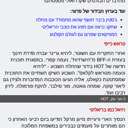
מהדברים הבולטים שקרו ואולי פספסתם!
עוד בערוץ הבידור של פרוגי:
ג'סטין ביבר חושף שהוא מתמודד עם מחלה
שחקו: נראה אם תזהו את כוכבי הריאליטי
המוזיקאים שפרצו גם לעולם הקולנוע
טראש כייפי
אחרי התקרית עם השוטר, ליהיא גרינר עברה סדרת חינוך
בעזרת ה-BFF מ"הישרדות", נעמה קסרי, במסגרת תוכנית
חדשה של HOT בידור שהחלה השבוע - "ליהיא
ונעמה-מטראש לקלאס". השבוע השיקו השתיים את התוכנית
שמסתמנת כקאלט, אליה הגיעו הכוכבות המדוברות ולצידן גם
ליאור קוקה, שמחה גואטה, מור סילבר, להקת פורמולה, לירון
רביבו ועוד.
© אור גפן, HOT
רויאל כמו בריאליטי
הנסיך הארי ורעייתו מייגן מרקל הודיעו ביום רביעי האחרון כי
הם מוותרים על מעמדם כבכירים במשפחת המלוכה