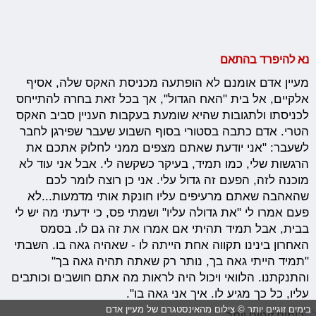
נא להיפרד בהתאם
מעיין אדם אומנם לא הופתעה מכניסת האקס שלה, אסיף
אלקיים, אל בית "האח הגדול", אך בכל זאת בחרה להתייחס
לכניסתו ולתגובות שהיא שומעת בעקבות העניין סביב האקס
הטרי. אדם כתבה בסטורי בסוף השבוע שעבר שפירגן לחבר
לשעבר: "אני יודעת שאתם מצפים ממני לחלוק אתכם את
הרגשות שלי, כמו תמיד, בעיקר כשקשה לי. אבל אני עוד לא
מוכנה לזה, הפעם זה גדול עלי. אני כן רוצה לומר לכם
שהאהבה שאתם מרעיפים עליו חונקת אותי מדמעות...לא
פעם אמרו לי "את גדולה עליו" ושמתי פס, כי ידעתי מה יש לי
בבית, אבל תמיד תהיתי אם אמרו את זה גם לו. בסמס
האחרון בינינו תקווה אחת הייתה לו - שאהיה גאה בו. השבתי
"תמיד הייתי גאה בך, נותר רק שאתה תהיה גאה בך"
והתנקתנו. הלוואי ויכול היה לראות מה אתם חושבים וכותבים
עליו, כל כך מגיע לו. איך אני גאה בו".
בימים זוגיים יותר © צילום מהאינסטגרם של מעיין אדם