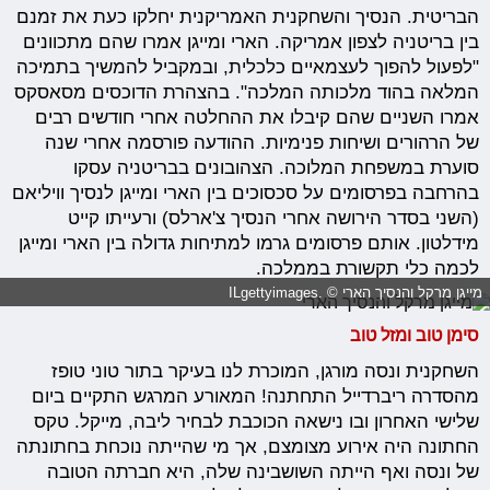
הבריטית. הנסיך והשחקנית האמריקנית יחלקו כעת את זמנם
בין בריטניה לצפון אמריקה. הארי ומייגן אמרו שהם מתכוונים
"לפעול להפוך לעצמאיים כלכלית, ובמקביל להמשיך בתמיכה
המלאה בהוד מלכותה המלכה". בהצהרת הדוכסים מסאסקס
אמרו השניים שהם קיבלו את ההחלטה אחרי חודשים רבים
של הרהורים ושיחות פנימיות. ההודעה פורסמה אחרי שנה
סוערת במשפחת המלוכה. הצהובונים בבריטניה עסקו
בהרחבה בפרסומים על סכסוכים בין הארי ומייגן לנסיך וויליאם
(השני בסדר הירושה אחרי הנסיך צ'ארלס) ורעייתו קייט
מידלטון. אותם פרסומים גרמו למתיחות גדולה בין הארי ומייגן
לכמה כלי תקשורת בממלכה.
מייגן מרקל והנסיך הארי © .ILgettyimages
סימן טוב ומזל טוב
השחקנית ונסה מורגן, המוכרת לנו בעיקר בתור טוני טופז
מהסדרה ריברדייל התחתנה! המאורע המרגש התקיים ביום
שלישי האחרון ובו נישאה הכוכבת לבחיר ליבה, מייקל. טקס
החתונה היה אירוע מצומצם, אך מי שהייתה נוכחת בחתונתה
של ונסה ואף הייתה השושבינה שלה, היא חברתה הטובה