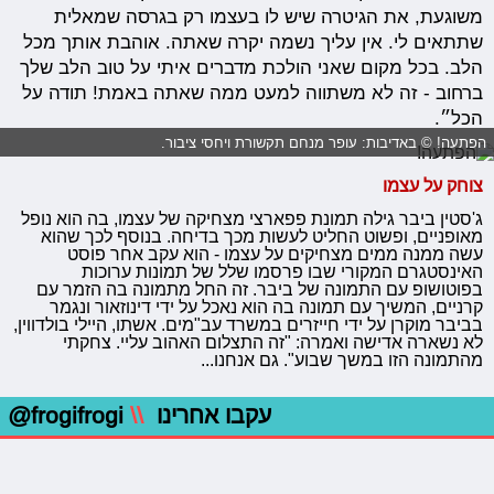
משוגעת, את הגיטרה שיש לו בעצמו רק בגרסה שמאלית
שתתאים לי. אין עליך נשמה יקרה שאתה. אוהבת אותך מכל
הלב. בכל מקום שאני הולכת מדברים איתי על טוב הלב שלך
ברחוב - זה לא משתווה למעט ממה שאתה באמת! תודה על
הכל״.
הפתעה! © באדיבות: עופר מנחם תקשורת ויחסי ציבור.
צוחק על עצמו
ג'סטין ביבר גילה תמונת פפארצי מצחיקה של עצמו, בה הוא נופל
מאופניים, ופשוט החליט לעשות מכך בדיחה. בנוסף לכך שהוא
עשה ממנה ממים מצחיקים על עצמו - הוא עקב אחר פוסט
האינסטגרם המקורי שבו פרסמו שלל של תמונות ערוכות
בפוטושופ עם התמונה של ביבר. זה החל מתמונה בה הזמר עם
קרניים, המשיך עם תמונה בה הוא נאכל על ידי דינוזאור ונגמר
בביבר מוקרן על ידי חייזרים במשרד עב"מים. אשתו, היילי בולדווין,
לא נשארה אדישה ואמרה: "זה התצלום האהוב עליי. צחקתי
מהתמונה הזו במשך שבוע". גם אנחנו...
עקבו אחרינו
\\
@frogifrogi