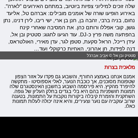
שלה זוכים למיליוני צפיות ביוטיוב, במתחם האירועים "לארה".
באירוע הופיעו שורה של אומנים מובילים: אברהם טל, אליעד
נחום, בניה ברבי, זהבה בן, חנן בן ארי, ישי ריבו, לירן דנינו, נתן
גושן, קובי אפללו ורותם כהן. את המסיבה שאחרי קינח
בהפתעה משה פרץ כ-DJ. עוד הגיעו לחגוג: סטטיק ובן אל,
עידן רייכל, הראל סקעת, סטפן לגר, עדן מאירי, האולטראס,
דנה לפידות, חן אהרוני, האחיות כרקוקלי ועוד…
סטטיק ובן אל © אביב אברג'ל
מלאכית בצרות
אמנם אנחנו באמצע החורף, והשבוע גם פקדו על אזור הצפון
שטפונות מסוכנים, אך כוכבת הנוער, לאלי אספוסיטו - מתקשה
להיפרד מהקיץ. היא פירסמה השבוע בחשבון האינסטגרם שלה
תמונות חושפניות בהם היא בלי בגדים בחלק העליון של גופה.
השחקנית והזמרת קיבלה ביקורות נוקבות על התמונות, בטענה
שרוב עוקביה עם נוער וצעירים, והיא אינה יכולה לעלות תמונות
כאלו.