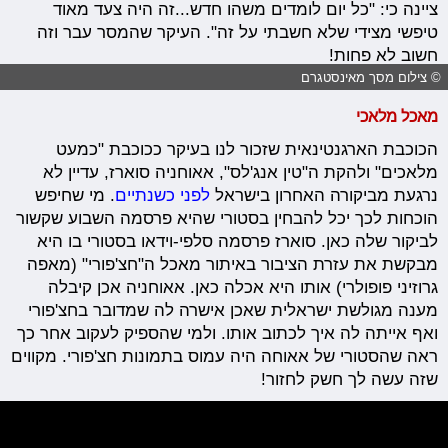
ציינה כי: "כל יום לומדים משהו חדש...זה היה צעד מאוד
טיפשי מצידי שלא חשבתי על זה". העיקר שהמסר עבר וזה
חשוב לא פחות!
© צילום מסך מאינסטגרם
מאכל מלאכי
הכוכבת הארגנטינאית שזכור לנו בעיקר ככוכבת "כמעט
מלאכים" ולהקת ה"טין אנג'לס", אאוחניה סוארז, עדיין לא
נרגעת מביקורה האחרון בישראל
לפני כשנתיים
. מי שחיפש
הוכחות לכך יכל להבחין בסטורי שהיא פרסמה השבוע שקשור
לביקור שלה כאן. סוארז פרסמה סלפי-וידאו בסטורי בו היא
מבקשת את עזרת הציבור באיתור מאכל ה"חצ'פורי" (מאפה
גרוזיני פופולרי) אותו היא אכלה כאן. אאוחניה אכן קיבלה
מענה מגולשת ישראלית שאכן אישרה לה שמדובר בחצ'פורי
ואף אייתה לה איך לכתוב אותו. ולמי שהספיק לעקוב אחר כך
ראה שהסטורי של אאוחה היה עמוס בתמונות חצ'פורי. מקווים
שזה עשה לך חשק לחזור!