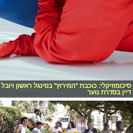
סיכומוזיקלי: כוכבת "המירוץ" בסינגל ראשון ויובל
דיין בסדרת נוער