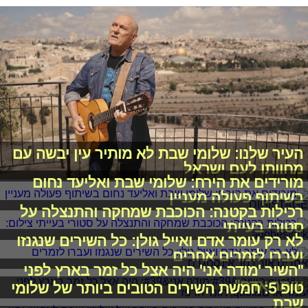
העיר שלנו: שלומי שבת לא מותיר עין יבשה עם
מחוותו לעם ישראל
מורידים את הירח: שלומי שבת ואליעד נחום
בשיתוף פעולה מעניין
רכילות בקטנה: הכוכבת שמחקה והתנצלה על
סטורי בעייתי
לא רק עומר אדם ואייל גולן: כל השירים שנגנזו
ועברו לזמרים אחרים
"השיר 'מודה אני' היה אצל כל זמר בארץ לפני
עומר אדם"
טופ 5: חמשת השירים הטובים ביותר של שלומי
שבת