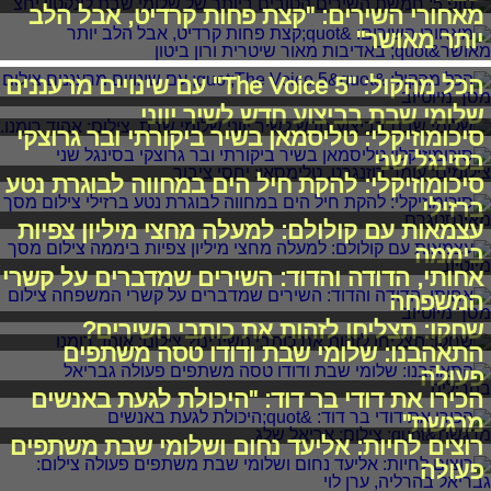
מאחורי השירים: "קצת פחות קרדיט, אבל הלב
יותר מאושר"
הכל מהקול: "The Voice 5" עם שינויים מרעננים
שלומי שבת בביצוע חדש לשיר יווני
סיכומוזיקלי: טליסמאן בשיר ביקורתי ובר גרוצקי
בסינגל שני
סיכומוזיקלי: להקת חיל הים במחווה לבוגרת נטע
ברזילי
עצמאות עם קולולם: למעלה מחצי מיליון צפיות
ביממה
אחותי, הדודה והדוד: השירים שמדברים על קשרי
המשפחה
שחקו: תצליחו לזהות את כותבי השירים?
התאהבנו: שלומי שבת ודודו טסה משתפים
פעולה
הכירו את דודי בר דוד: "היכולת לגעת באנשים
מרגשת"
רוצים לחיות: אליעד נחום ושלומי שבת משתפים
פעולה