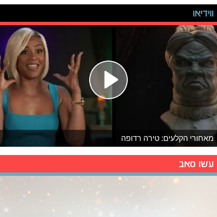
ווידיאו
מאחורי הקלעים: טירה רדופה
עשו סאב