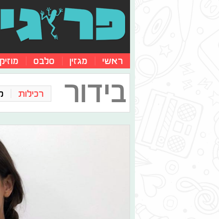
ראשי
מגזין
סלבס
מוזיק
בידור
רכילות
ק