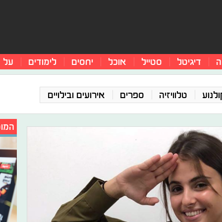
ה
דיגיטל
סטייל
אוכל
יחסים
לימודים
על 
ולנוע
טלוויזיה
ספרים
אירועים ובילויים
המומ