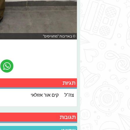
© באדיבות "מתגייסים"
תגיות
צה"ל
קים אור אזולאי
תגובות