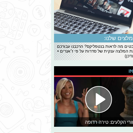
לצים שלנו:
ים מה לראות בנטפליקס? הרכבנו עבורכם
 המלצה ענקית של סדרות על פי ז׳אנרים •
כן)
או
רי הקלעים: טירה רדופה