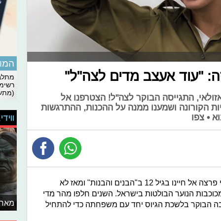
המומ
ה: "עוד אעצב מדים לצה"ל"
מתלבט
רשימת
(מתעד
אזולאי, התגייסה הבוקר לצה"ל! הצטרפנו אל
 הקורונה ושמענו ממנה על ההכנות, ההתרגשות
 • צפו
ווידי
לא ייאמן שזה כבר קרה: קים אור אזולאי פרצה אל חיינו בגיל 12 ב"הבנים והבנות" ומאז לא
וכבות הנוער הבולטות בישראל. השנים חלפו מהר מדי
מאחו
כבר הגיעה לגיל 18, התייצבה הבוקר בלשכת הגיוס יחד עם משפחתה כדי להתחיל