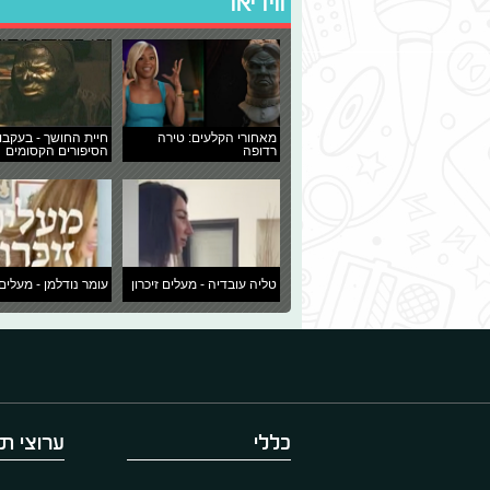
ווידיאו
מאחורי הקלעים: טירה
חיית החושך - בעקבו
רדופה
הסיפורים הקסומים
טליה עובדיה - מעלים זיכרון
עומר נודלמן - מעלים 
כללי
ערוצי תו