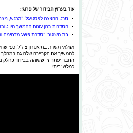
עוד בערוץ הבידור של פרוגי:
סרט ההצצה לפסטיגל: "מרגש, מצחיק
הסדרות בהן עונות ההמשך היו טובו
בת השוטר: "סדרת פשע מדהימה וה
אזולאי תשרת בתיאטרון צה"ל, כפי שחל
להמשיך את הקריירה שלה גם במהלך ה
החבר יפתח זיו ששוהה בבידוד כחלק מד
כמלש"בית!