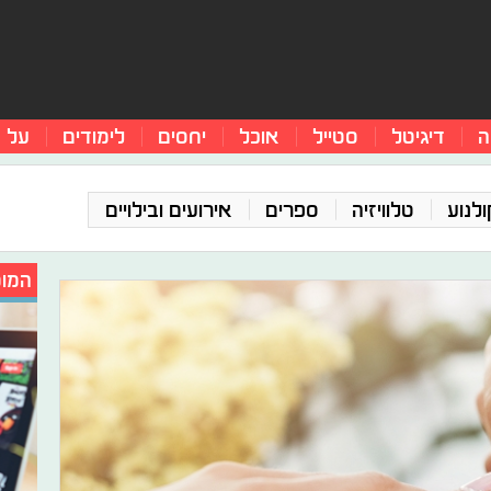
ה
דיגיטל
סטייל
אוכל
יחסים
לימודים
על 
ולנוע
טלוויזיה
ספרים
אירועים ובילויים
המומ