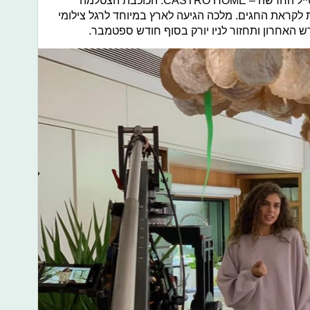
הראשונה של רשת כלי הבית והלייף סטייל החדשה – CASTRO HOME. הכוכבת הצטלמה
לקראת החגים. מלכה הגיעה לארץ במיוחד לרגל צילומי
האחרון ותחזור לניו יורק בסוף חודש ספטמבר.