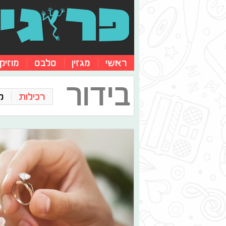
ראשי
מגזין
סלבס
מוזיק
בידור
רכילות
ק