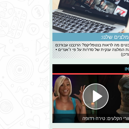
לצים שלנו:
ים מה לראות בנטפליקס? הרכבנו עבורכם
 המלצה ענקית של סדרות על פי ז׳אנרים •
כן)
או
רי הקלעים: טירה רדופה