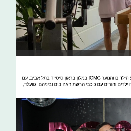
קבוצת מלונות ״בראון״ השיקה את פופ הילדים והנוער OMG! במלון בראון סיסייד בתל אביב, עם
ילדים והורים עם כוכבי הרשת האהובים וביניהם גוועלד,