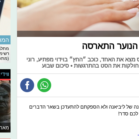
המומ
 הנוער התארסה
מתלבט
רשימת
(מתעד
מצא את האחד, כוכב ״החץ״ בוידוי מפתיע, רוני
ן חולקות את הסט בהתרגשות • סיכום שבוע
ווידי
נה של ליביאנה ולא הספקתם להתעדכן בשאר הדברים
 לכם סדר!
מאחו