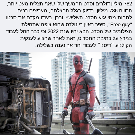
782 מיליון דולרים וסרט ההמשך שלו שאף הצליח מעט יותר,
הרוויח 786 מיליון. בדיוק בגלל ההצלחה, מעריצים רבים
לתהות מתי יגיע הסרט השלישי? ובכן, בעודו מקדם את סרטו
"Free guy", סיפר ראיין ריינולדס שהוא צופה שתחילת
הצילומים של הסרט הבא יהיו שנת 2022 וכי כבר החל לעבוד
במרץ על כתיבת התסריט, זאת לאחר שהציע לענקית
הקולנוע ״דיסני״ לעבוד יחד אך נענה בשלילה.