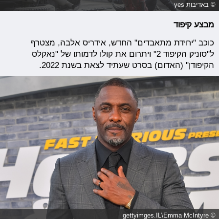
© באדיבות yes
מבצע קיפוד
כוכב "יחידת מתאבדים" החדש, אידריס אלבה, מצטרף
ל"סוניק הקיפוד 2" ויתרום את קולו לדמותו של "נאקלס
הקיפודן" (האדום) בסרט שעתיד לצאת בשנת 2022.
© gettyimges.IL\Emma McIntyre