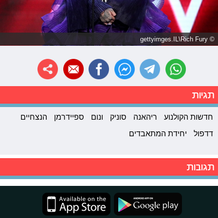
© gettyimges.IL\Rich Fury
תגיות
חדשות הקולנוע
ריהאנה
סוניק
ונום
ספיידרמן
הנצחיים
דדפול
יחידת המתאבדים
תגובות