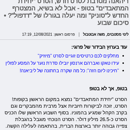
ריהאנה מסרבת לסרט חדש, הסרט "יחידת
המתאבדים" בטופ - אבל לא בשיא, המצטרף
החדש ל"סוניק" ומה יעלה בגורלו של "דדפול"? •
סיכום שבוע
לינוי מסטבוים
,
משה אבוטבול
פרסום ראשון: 12/08/2021, 17:19
עוד בערוץ הבידור של פרוגי:
מחלקים לכם כרטיסים זוגיים לסרט "מיוזיק"
עידו טאקו ואברהם ארנסון יובילו סדרת נוער על המסע לפולין
"חיכינו ליום הזה": כל מה שקרה בחתונה של ליביאנה!
בטופ, אך לא בטופ
הסרט "יחידת המתאבדים" נמצא במקום הראשון בקופות!
הסרט, זוכה לביקורות חיוביות אצל מרבית מהמבקרים וגם
בקרב הקהל שמגיע בהמוניו. בסוף השבוע הראשון שלו הכניס
הסרט כ-26.5 מיליון דולר. הסרט הנוכחי מוגבל בהגבלת
צפייה גבוהה יותר בארצות הברית, בהתאמה לעלילה הקשה.