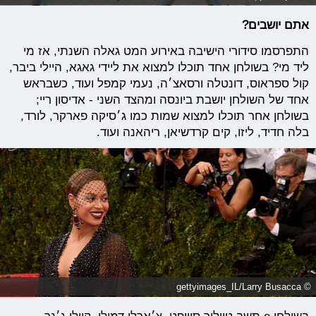
אתם יושבים?
התפרסמו סידורי הישיבה באירוע המט גאלה השנתי, אז מי
ליד מי? בשולחן אחד תוכלו למצוא את ליידי גאגא, היילי ביבר,
קול ספראוס, דונטלה ורסאצ׳ה, נעמי קמפל ועוד, כשבראש
אחד של השולחן יושבת ביונסה ומהצד השני - אדיסון ריי;
בשולחן אחר תוכלו למצוא שמות כמו ג׳סיקה פארקר, לורד,
בלה חדיד, ליזו, קים קרדשיאן, ריהאנה ועוד.
© gettyimages_IL/Larry Busacca