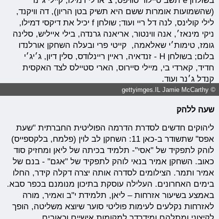
בשולחן e תשב טיילור סוויפט, צ׳ארלי דמילו, קיילי ג׳נר
(שהשמועות אומרות ששם היא תשיק בטן הריון), דה וויקנד,
לילי קולינס, לנה דל ריי ועוד; שולחן f יכיל את דיקסי דמילו,
ניקי מינאז׳, אנה ווינטור, אריאנה גרנדה, בילי אייליש, סלינה
גומז, טימות׳י שאלאמה, קייטי פרי ובעלה השחקן אורלנדו
בלום; בשולחן H - זנדאיה, ראיין ריינלודס, סלין דיון, ג׳יג׳י
חדיד, קארדי בי, מיילי סיירוס, הארי סטיילס לצד האקסית
קנדל ג׳נר ועוד.
© gettyimges.IL Jamie McCarthy
שעה ללהק
ליהוקים חדשים לסדרת הדרמה הפוליטית החברתית "שעת
אפס" שתשודר ב-כאן 11: השחקן לב לוין (פלמח, בלקספייס)
לוהק לתפקיד של "אסי"- תלמיד בכיתה של ליאן ומחזיק סוד
כאוב. השחקן אמיר בנאי לוהק לתפקיד של "אגם" - בנם של
אמיר ותמר. הצילומים לסדרה אותה יצרה דקלה קידר, החלו
בימים האחרונים. העלילה עוסקת בתיכון מנומנם בכפר סבא.
באמצע בשיעור אזרחות – ליאן, תלמידת י"ב ואמיר, מורה
לאזרחות נקלעים לעימות פוליטי סוער שיוצא משליטה, הופך
לקיצוני ומתלהם ומידרדר למקומות אישיים וכאובים.