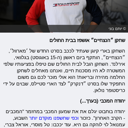
© יותם בוני
שחקן ״הנצחיים״ אושפז בבית החולים
השחקן בארי קיוגן שעתיד לככב בסרט החדש של ׳מארוול׳,
״הנצחיים״, הותקף ביום ראשון (ה-15 באוגוסט) בגלוואי,
אירלנד. השחקן הובל לבית החולים שם טיפלו בפציעותיו שלפי
המשטרה לא היו מסכנות חיים, ואנחנו מאחלים לשחקן
החלמה מהירה ובריאות! הוא אולי מוכר לכם גם משום
התפקיד שלו בסרט ״דנקרק״ לצד הארי סטיילס, שבוים על ידי
כריסטופר נולאן.
יהודה המכבי (בערך...)
יהודה בוחבוט יגלם את את שמעון המכבי במחזמר "המכבים
- הקרב האחרון". כזכור
וכפי שחשפנו מוקדם יותר
השבוע,
עמנואל לוי לוהקה גם היא. עוד יככבו: טל מוסרי, אוראל צברי,