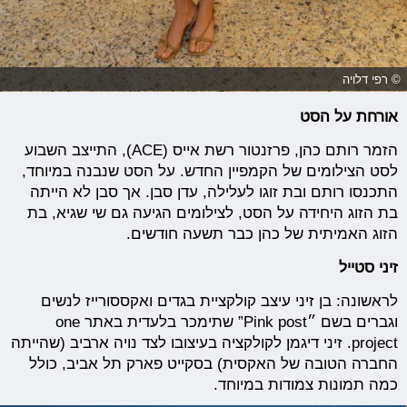
© רפי דלויה
אורחת על הסט
הזמר רותם כהן, פרזנטור רשת אייס (ACE), התייצב השבוע
לסט הצילומים של הקמפיין החדש. על הסט שנבנה במיוחד,
התכנסו רותם ובת זוגו לעלילה, עדן סבן. אך סבן לא הייתה
בת הזוג היחידה על הסט, לצילומים הגיעה גם שי שגיא, בת
הזוג האמיתית של כהן כבר תשעה חודשים.
זיני סטייל
לראשונה: בן זיני עיצב קולקציית בגדים ואקססורייז לנשים
וגברים בשם ״Pink post” שתימכר בלעדית באתר one
project. זיני דיגמן לקולקציה בעיצובו לצד נויה ארביב (שהייתה
החברה הטובה של האקסית) בסקייט פארק תל אביב, כולל
כמה תמונות צמודות במיוחד.