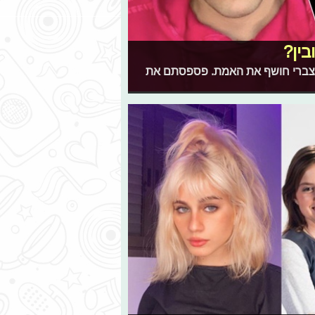
בין?
ל צברי חושף את האמת. פספסתם את