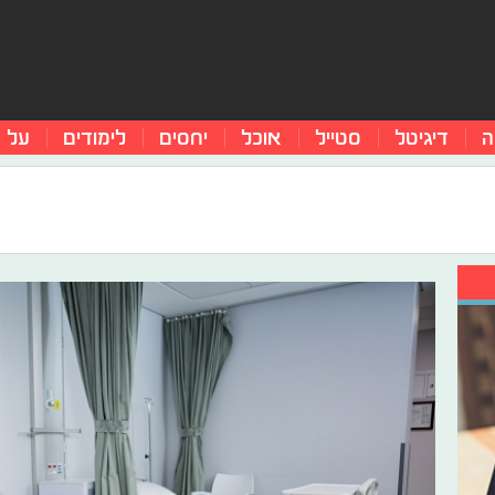
ה
דיגיטל
סטייל
אוכל
יחסים
לימודים
על 