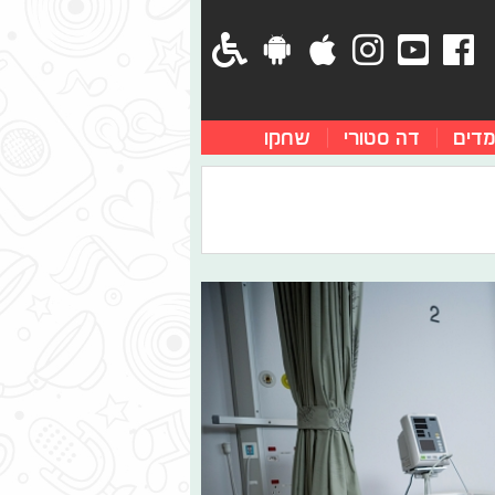
מדים
דה סטורי
שחקו