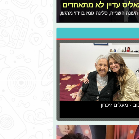
גאליס עדיין לא מתאחדים
נה השנייה, סלינה גומז בוידוי מרגש,
וב - מעלים זיכרון