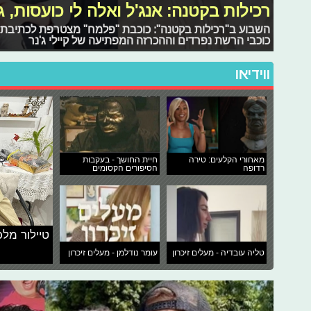
רכילות בקטנה: אנג'ל ואלה לי כועסות, 
השבוע ב"רכילות בקטנה": כוכבת "פלמח" מצטרפת לכתיבת העו
כוכבי הרשת נפרדים וההכרזה המפתיעה של קיילי ג'נר
ווידיאו
מאחורי הקלעים: טירה
חיית החושך - בעקבות
רדופה
הסיפורים הקסומים
טיילור מלכ
טליה עובדיה - מעלים זיכרון
עומר נודלמן - מעלים זיכרון