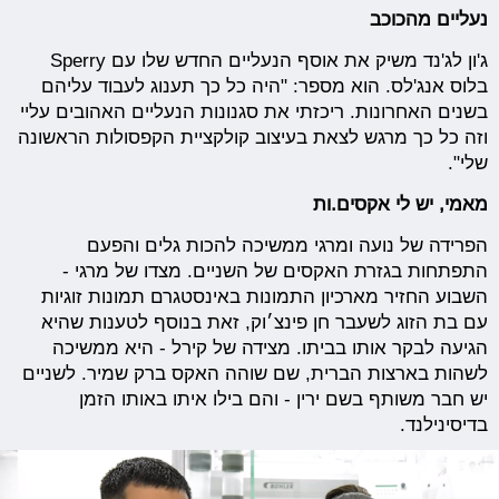
נעליים מהכוכב
ג'ון לג'נד משיק את אוסף הנעליים החדש שלו עם Sperry
בלוס אנג'לס. הוא מספר: "היה כל כך תענוג לעבוד עליהם
בשנים האחרונות. ריכזתי את סגנונות הנעליים האהובים עליי
וזה כל כך מרגש לצאת בעיצוב קולקציית הקפסולות הראשונה
שלי".
מאמי, יש לי אקסים.ות
הפרידה של נועה ומרגי ממשיכה להכות גלים והפעם
התפתחות בגזרת האקסים של השניים. מצדו של מרגי -
השבוע החזיר מארכיון התמונות באינסטגרם תמונות זוגיות
עם בת הזוג לשעבר חן פינצ׳וק, זאת בנוסף לטענות שהיא
הגיעה לבקר אותו בביתו. מצידה של קירל - היא ממשיכה
לשהות בארצות הברית, שם שוהה האקס ברק שמיר. לשניים
יש חבר משותף בשם ירין - והם בילו איתו באותו הזמן
בדיסינילנד.