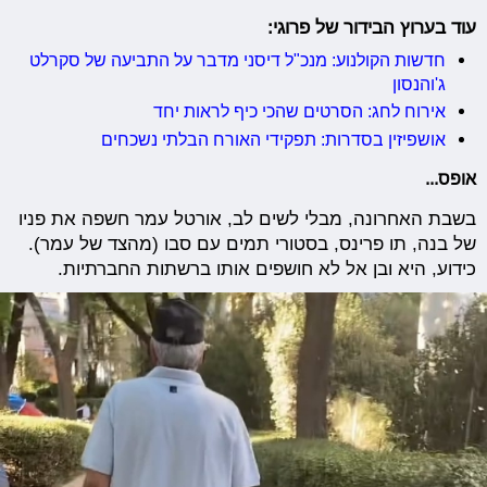
עוד בערוץ הבידור של פרוגי:
חדשות הקולנוע: מנכ"ל דיסני מדבר על התביעה של סקרלט
ג'והנסון
אירוח לחג: הסרטים שהכי כיף לראות יחד
אושפיזין בסדרות: תפקידי האורח הבלתי נשכחים
אופס...
בשבת האחרונה, מבלי לשים לב, אורטל עמר חשפה את פניו
של בנה, תו פרינס, בסטורי תמים עם סבו (מהצד של עמר).
כידוע, היא ובן אל לא חושפים אותו ברשתות החברתיות.