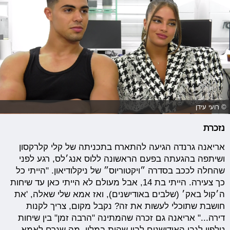
© רועי עידן
נזכרת
אריאנה גרנדה הגיעה להתארח בתכניתה של קלי קלרקסון
ושיתפה בהגעתה בפעם הראשונה ללוס אנג׳לס, רגע לפני
שהחלה לככב בסדרה ״ויקטוריוס״ של ניקלודיאון. "הייתי כל
כך צעירה. הייתי בת 14, אבל מעולם לא הייתי כאן עד שיחות
ה׳קול באק׳ (שלבים באודישנים), ואז אמא שלי שאלה, 'את
חושבת שתוכלי לעשות את זה? נקבל מקום, צריך לקנות
דירה..." אריאנה גם זכרה שהמתינה "הרבה זמן" בין שיחות
טלפון לגבי האודישנים לבין שהות במלון, מה שגרם לאמא