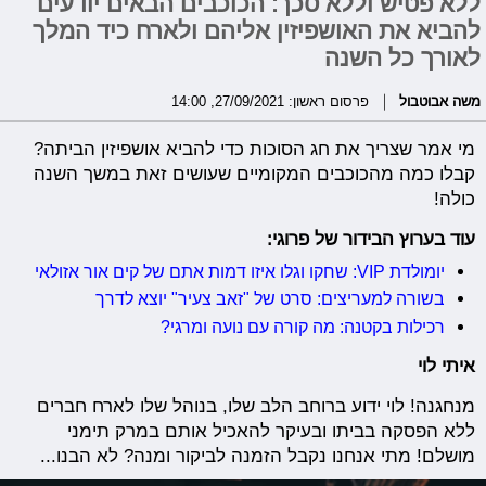
ללא פטיש וללא סכך: הכוכבים הבאים יודעים
להביא את האושפיזין אליהם ולארח כיד המלך
לאורך כל השנה
משה אבוטבול
פרסום ראשון: 27/09/2021, 14:00
מי אמר שצריך את חג הסוכות כדי להביא אושפיזין הביתה?
קבלו כמה מהכוכבים המקומיים שעושים זאת במשך השנה
כולה!
עוד בערוץ הבידור של פרוגי:
יומולדת VIP: שחקו וגלו איזו דמות אתם של קים אור אזולאי
בשורה למעריצים: סרט של "זאב צעיר" יוצא לדרך
רכילות בקטנה: מה קורה עם נועה ומרגי?
איתי לוי
מנחגנה! לוי ידוע ברוחב הלב שלו, בנוהל שלו לארח חברים
ללא הפסקה בביתו ובעיקר להאכיל אותם במרק תימני
מושלם! מתי אנחנו נקבל הזמנה לביקור ומנה? לא הבנו...