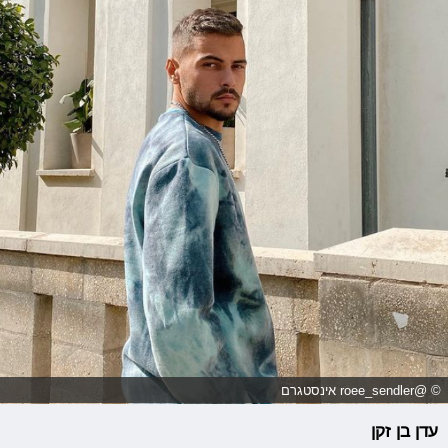
© @roee_sendler אינסטגרם
עדן בן זקן