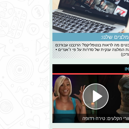
לצים שלנו:
ים מה לראות בנטפליקס? הרכבנו עבורכם
 המלצה ענקית של סדרות על פי ז׳אנרים •
כן)
או
רי הקלעים: טירה רדופה