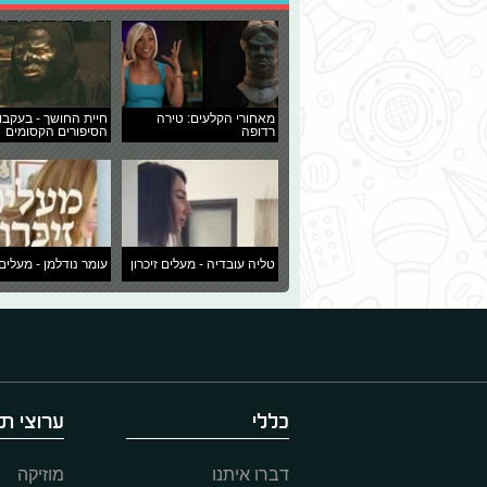
מאחורי הקלעים: טירה
חיית החושך - בעקבו
רדופה
הסיפורים הקסומים
טליה עובדיה - מעלים זיכרון
עומר נודלמן - מעלים 
כללי
ערוצי תו
דברו איתנו
מוזיקה