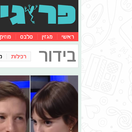
ראשי
מגזין
סלבס
מוזיק
בידור
רכילות
ק