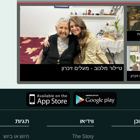
ת
טיילור מלכוב - מעלים זיכרון
זיכרון
כן
ווידיאו
תגיות
The Story
היוש או ביוש