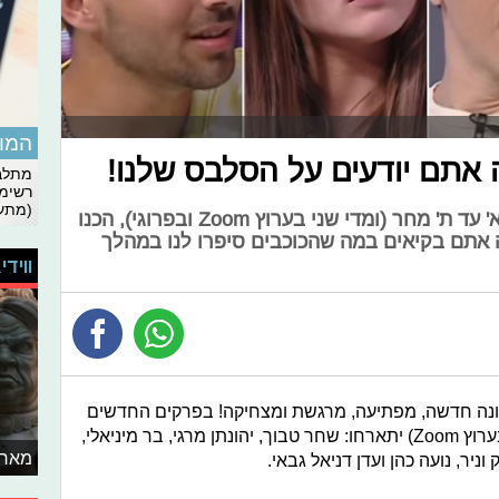
המומ
ה אתם יודעים על הסלבס שלנו!
מתלבט
רשימת
(מתעד
רגע לפני עליית העונה החדשה של א' עד ת' מחר (ומדי שני בערוץ Zoom ובפרוגי), הכנו
ה אתם בקיאים במה שהכוכבים סיפרו לנו במהלך
ווידי
בעונה חדשה, מפתיעה, מרגשת ומצחיקה! בפרקים החדשים
(שישודרו ממחר ומדי יום שני בפרוגי ובערוץ Zoom) יתארחו: שחר טבוך, יהונתן מרגי, בר מיניאלי,
מאחו
וניר, נועה כהן ועדן דניאל גבאי.