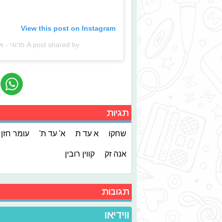
View this post on Instagram
A post shared by פרוגי - אתר הנוער של ישראל (@frogifrogi)
תגיות
שחקו
א עד ת
א' עד ת'
עומר חזן
אנה זק
קווין רובין
תגובות
ווידיאו