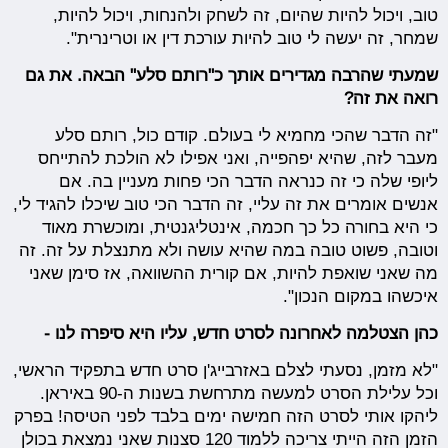
טוב, ויכול להיות שהיום, זה לשחק ולהנחות, ויכול להיות,
שמחר, זה יעשה לי טוב להיות עורכת דין או וטרינרית".
שמעתי שהרבה מגדירים אותך כ"רותם סלע" הבאה. את גם
רואה את זה?
"זה הדבר שהכי מחמיא לי בעולם. קודם כול, רותם סלע
מעבר לזה, שהיא יפהפייה, ואני אפילו לא הולכת להתייחס
ליופי שלה כי זה כנראה הדבר הכי פחות מעניין בה. אם
אנשים אומרים את זה עליי, זה הדבר הכי טוב שיכלו להגיד לי,
כי היא בחורה כל כך חכמה, אינטליגנטית, ומוכשרת מאוד
וטובה, פשוט טובה במה שהיא עושה ולא מתנצלת על זה. זה
מה שאני שואפת להיות, אם קורית ההשוואה, אז סימן שאני
איכשהו במקום הנכון".
כהן הצטלמה לאחרונה לסרט חדש, עליו היא סיפרה לנו -
"לא מזמן, נסעתי לצלם באזרבייג'ן סרט חדש בתפקיד הראשי,
וכל עלילת הסרט למעשה מתרחשת בשנות ה-90 באיראן.
ליהקו אותי לסרט הזה חמישה ימים בלבד לפני הטיסה! בפרק
הזמן הזה הייתי צריכה ללמוד 120 סצנות שאני נמצאת בכולן