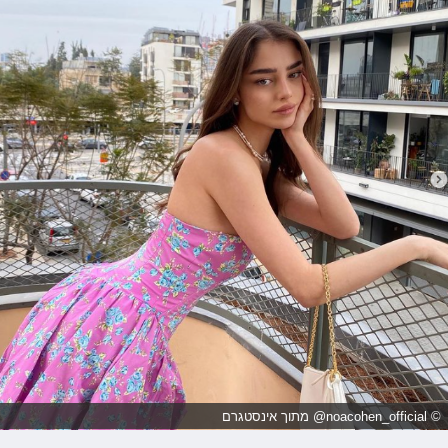
© noacohen_official@ מתוך אינסטגרם