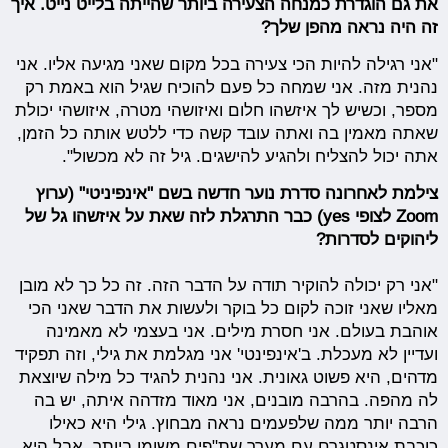
את גם הוגדרת כמנחה הצעירה ביותר שהייתה בלייט נייט. איך
זה היה נראה מהפן שלך?
"אני רגילה להיות הכי צעירה בכל מקום שאני מגיעה אליו. אני
נהנית מזה. אני שמחה כל פעם להוכיח שגיל הוא באמת רק
מספר, וכשיש לך איזשהו חלום ואיזושהי מטרה, איזושהי יכולת
שאתה מאמין בה ואתה עובד קשה כדי ללטש אותה כל הזמן,
אתה יכול להצליח ולהגיע להישגים. גיל זה לא מכשול".
צילמת לאחרונה סדרת נוער חדשה בשם "אינפיניטי" (ערוץ
Zoom לצופי yes) כבר התרגלת לזה שאת על איזשהו גל של
ליהוקים לסדרות?
"אני רק יכולה להוקיר תודה על הדבר הזה. זה כל כך לא מובן
מאליו שאני זוכה לקום כל בוקר ולעשות את הדבר שאני הכי
אוהבת בעולם. אני חסרת מילים. אני בעצמי לא מאמינה
ועדיין לא מעכלת. ב'אינפינטי' אני מגלמת את גילי, וזה תפקיד
מדהים, היא פשוט גאונית. אני נהנית להגיד כל מילה שיוצאת
לה מהפה. בהרבה מובנים, אני מאוד מזדהה איתה, יש בה
הרבה יותר ממה שלפעמים נראה מבחוץ. גילי היא כאילו
כוכבת אינסטגרם עם מערך שת"פים משומן ביותר, אבל היא