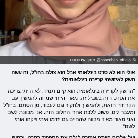
© noacohen_official@ מתוך אינסטגרם
אולי הוא לא סרט בינלאומי אבל הוא צולם בחו"ל, זה עשה
חשק לאיזושהי קריירה בינלאומית?
"החשק לקריירה בינלאומית הוא קיים תמיד. לא הייתי צריכה
את הסרט הזה בשביל זה. מאוד הייתי שמחה להמשיך עם
הקריירה הזאת, ולהמשיך ולחקור וגם לעבוד, מן הסתם, בחו"ל
ומעבר לים, פשוט ללכת אחרי החלום הזה. אני מכוונת לשם
ואני מאוד מאוד מקווה שהחיים גם יזרמו איתי וייקחו אותי
לשם".
יעל שלביה הייתה אמורה לגלם את התפקיד בסרט, ובסוף,