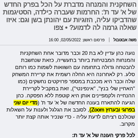
השחקנית והמנחה מדברת על הכל בפרק החדש
של א' עד ת': החרמות שעברה כילדה, הסטיגמות
שהדביקו עליה, הזוגיות עם יהונתן בשן וגם: איזו
שאלה גרמה לה לדמוע? • צפו
משה אבוטבול
פרסום ראשון: 02/05/2022, 16:00
נועה כהן עדיין לא בת 20 וכבר מדובר אחת השחקניות
והמנחות המבטיחות ביותר בתעשייה, כזאת שנחשבת
להבטחה גדולה בתחומה עם השוואות לשמות כמו רותם
סלע. רק לאחרונה היא החלה רשמית את קריירת המשחק
שלה וכבר היא מככבת במספר פרויקטים נחשקים (כמו
"האחיין שלי בנץ", "אינפינטי"), זאת במקביל לקריירת
ההנחייה ולקמפיינים אותן היא קוטפת ללא הפסקה. כהן
הגיעה להתארח בעונה החדשה של א' עד ת' (
מדי יום שני
בפרוגי ובערוץ Zoom)
, לסובב את הגלגל ולענות על השאלות
שכולכם רציתם לדעת עליה - כדי שנכיר אותה קצת יותר
מקרוב.
לכל פרקי העונה של א' עד ת: