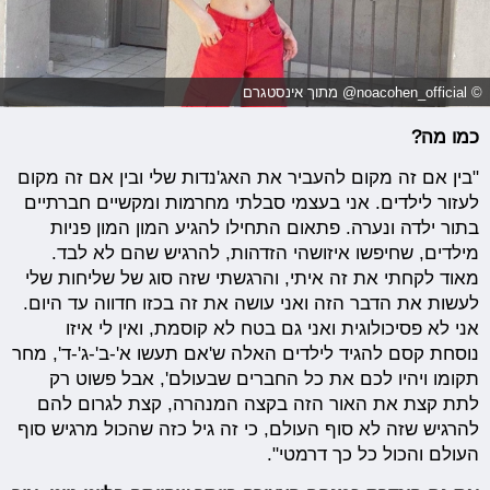
© noacohen_official@ מתוך אינסטגרם
כמו מה?
"בין אם זה מקום להעביר את האג'נדות שלי ובין אם זה מקום
לעזור לילדים. אני בעצמי סבלתי מחרמות ומקשיים חברתיים
בתור ילדה ונערה. פתאום התחילו להגיע המון המון פניות
מילדים, שחיפשו איזושהי הזדהות, להרגיש שהם לא לבד.
מאוד לקחתי את זה איתי, והרגשתי שזה סוג של שליחות שלי
לעשות את הדבר הזה ואני עושה את זה בכזו חדווה עד היום.
אני לא פסיכולוגית ואני גם בטח לא קוסמת, ואין לי איזו
נוסחת קסם להגיד לילדים האלה ש'אם תעשו א'-ב'-ג'-ד', מחר
תקומו ויהיו לכם את כל החברים שבעולם', אבל פשוט רק
לתת קצת את האור הזה בקצה המנהרה, קצת לגרום להם
להרגיש שזה לא סוף העולם, כי זה גיל כזה שהכול מרגיש סוף
העולם והכול כל כך דרמטי".