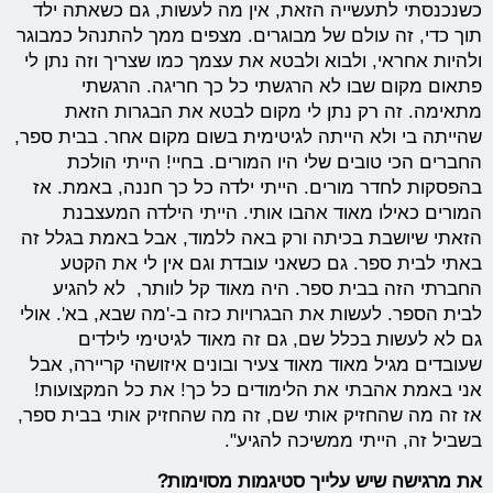
כשנכנסתי לתעשייה הזאת, אין מה לעשות, גם כשאתה ילד
תוך כדי, זה עולם של מבוגרים. מצפים ממך להתנהל כמבוגר
ולהיות אחראי, ולבוא ולבטא את עצמך כמו שצריך וזה נתן לי
פתאום מקום שבו לא הרגשתי כל כך חריגה. הרגשתי
מתאימה. זה רק נתן לי מקום לבטא את הבגרות הזאת
שהייתה בי ולא הייתה לגיטימית בשום מקום אחר. בבית ספר,
החברים הכי טובים שלי היו המורים. בחיי! הייתי הולכת
בהפסקות לחדר מורים. הייתי ילדה כל כך חננה, באמת. אז
המורים כאילו מאוד אהבו אותי. הייתי הילדה המעצבנת
הזאתי שיושבת בכיתה ורק באה ללמוד, אבל באמת בגלל זה
באתי לבית ספר. גם כשאני עובדת וגם אין לי את הקטע
החברתי הזה בבית ספר. היה מאוד קל לוותר, לא להגיע
לבית הספר. לעשות את הבגרויות כזה ב-'מה שבא, בא'. אולי
גם לא לעשות בכלל שם, גם זה מאוד לגיטימי לילדים
שעובדים מגיל מאוד מאוד צעיר ובונים איזושהי קריירה, אבל
אני באמת אהבתי את הלימודים כל כך! את כל המקצועות!
אז זה מה שהחזיק אותי שם, זה מה שהחזיק אותי בבית ספר,
בשביל זה, הייתי ממשיכה להגיע".
את מרגישה שיש עלייך סטיגמות מסוימות?