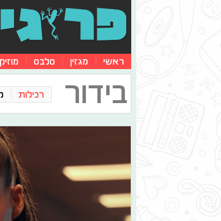
ראשי
מגזין
סלבס
מוזיק
בידור
רכילות
ק