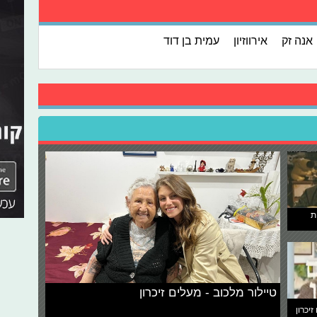
אנה זק
אירווזיון
עמית בן דוד
ת
טיילור מלכוב - מעלים זיכרון
זיכרון