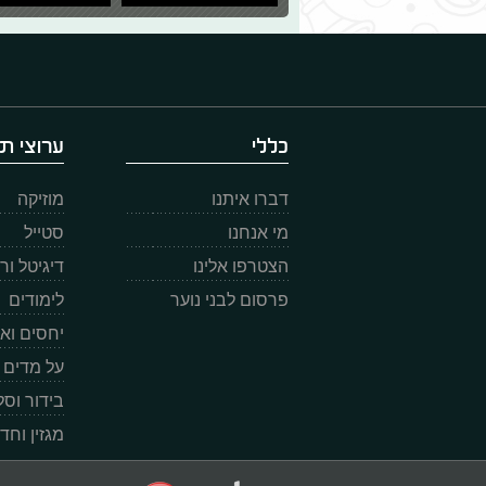
כללי
ערוצי תו
דברו איתנו
מוזיקה
מי אנחנו
סטייל
הצטרפו אלינו
דיגיטל ו
פרסום לבני נוער
לימודים
יחסים וא
על מדים
בידור וס
מגזין וחד