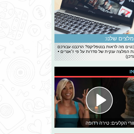
לצים שלנו:
ים מה לראות בנטפליקס? הרכבנו עבורכם
 המלצה ענקית של סדרות על פי ז׳אנרים •
כן)
או
רי הקלעים: טירה רדופה