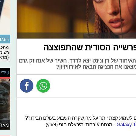
המומ
רשייה הסודית שהתפוצצה
מתלבט
רשימת
(מתעד
כוכבים: האיחוד של רן ונינט יצא לדרך, השיר של אנה זק גרם
נו את הנציגה הבאה לאירוויזיון?
ווידי
 לשמוע קצת יותר על מה שקרה השבוע בעולם הבידור?
Galaxy T
". מנחה אורחת: מיכאלה חזני (ynet).
מאחו