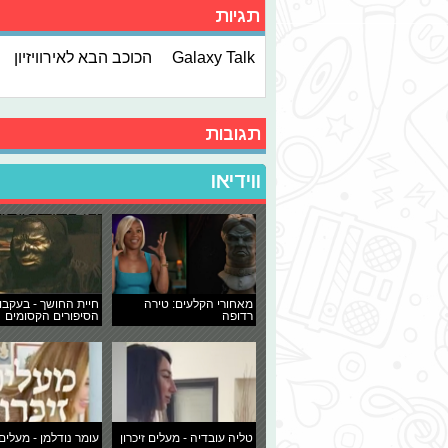
תגיות
Galaxy Talk
הכוכב הבא לאירוויזיון
תגובות
ווידיאו
מאחורי הקלעים: טירה
חיית החושך - בעקבו
רדופה
הסיפורים הקסומים
טליה עובדיה - מעלים זיכרון
עומר נודלמן - מעלים 