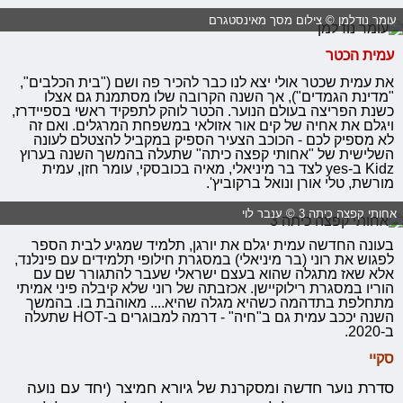
עומר נודלמן © צילום מסך מאינסטגרם
עמית הכטר
את עמית שכטר אולי יצא לנו כבר להכיר פה ושם ("בית הכלבים",
"מדינת הגמדים"), אך השנה הקרובה שלו מסתמנת גם אצלו
כשנת הפריצה בעולם הנוער. הכטר לוהק לתפקיד ראשי בספיידרז,
ויגלם את אחיה של קים אור אזולאי במשפחת המרגלים. ואם זה
לא מספיק לכם - הכוכב הצעיר הספיק במקביל להצטלם לעונה
השלישית של "אחותי קפצה כיתה" שתעלה בהמשך השנה בערוץ
Kidz ב-yes לצד בר מיניאלי, מאיה בכובסקי, עומר חזן, עמית
מורשת, טלי אורן ונואל ברקוביץ'.
אחותי קפצה כיתה 3 © ענבר לוי
בעונה ה
חדש
ה עמית יגלם את יורגן, תלמיד שמגיע לבית הספר
לפגוש את רוני (בר מיניאלי) במסגרת חילופי תלמידים עם פינלנד,
אלא שאז מתגלה שהוא בעצם ישראלי שעבר להתגורר שם עם
הוריו במסגרת רילוקיישן. אכזבתה של רוני שלא קיבלה פיני אמיתי
מתחלפת בתדהמה כשהיא מגלה שהיא.... מאוהבת בו. בהמשך
השנה יככב עמית גם ב"חיה" - דרמה למבוגרים ב-HOT שתעלה
ב-2020.
סקיי
סדרת נוער חדשה ומסקרנת של גיורא חמיצר (יחד עם נועה