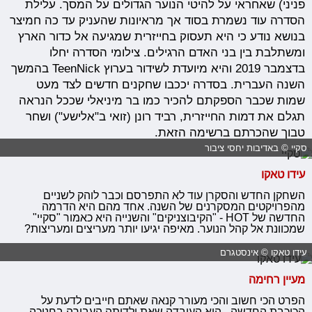
פניני) שאחראי על להיטי הנוער הגדולים על המסך. עלילת
הסדרה עוד נשמרת בסוד אך מראיונות שהעניק עד כה חמיצר
בנושא נודע כי היא תעסוק בחייזרית שמגיעה אל כדור הארץ
ומשתלבת בין בני האדם הרגילים. צילומי הסדרה יחלו
בדצמבר 2019 והיא מיועדת לשידור בערוץ TeenNick בהמשך
השנה העברית. בסדרה יככבו שחקנים חדשים לצד מעט
שמות שכבר הספקתם להכיר כמו בר מיניאלי שככל הנראה
תגלם את דמות החייזרית, רביד רונן (זואי ב"אלישע") ושחר
טבוך שהכרתם ברשימה הזאת.
סקיי © באדיבות יחסי ציבור
עידו טאקו
השחקן החדש והסקרן עוד לא התפרסם וכבר לוהק לשניים
מהפרויקטים המסקרנים של השנה. אחד מהם היא הדרמה
החדשה של HOT - "הקיבוצניקים" והשנייה היא כאמור "סקיי"
שמכוונת אל קהל הנוער. מאיפה יגיעו יותר מעריצים ומעריצות?
עידו טאקו © אינסטגרם
מעיין רחימה
הפרט הכי חשוב והכי מעורר קנאה שאתם חייבים לדעת על
הכוכבת החדשה - היא העובדה שאת ילדותה העבירה בחנוכה