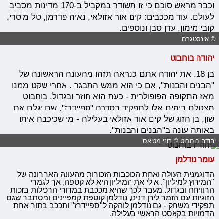
וכבר מראש סוכם כי זו תשודר במקביל ב-170 מדינות מסביב
לעולם. עוד מככבים: קים אור אזולאי, נאיה פדרמן, טל מוסרי,
קובי מימון, עדן סבן ונוספים.
© אינסטגרם
יהודה בוחבוט
בן 18. את יהודה אתם כנראה תזהו מהעונה הראשונה של
"הבנים והבנות", אם כי הוא ממש התבגר . אחרי שקט ממנו
מאז התקופה הפופולרית - כעת הוא חוזר ובגדול. בוחבוט
מצטלם בימים אלו לתפקיד בסדרה "ספיידרז", שם יגלם את
שון, בן הזוג של קים אור אזולאי בעלילה - מי שכיכבה איתו
באותה עונה ב"הבנים והבנות".
יהודה בוחבוט © רוני מטיאס
עומר נודלמן
הדוגמנית העולה ואחת הכוכבות הזכורות מהעונה האחרונה של
"המירוץ למיליון". אולי את המיליון היא לא קטפה, אך לגמרי
הרוויחה ובגדול. מעבר לכך שהיא מככבת במדורי הרכילות בזכות
הזוגיות עם הזמר לירן דנינו, נודלמן קוטפת קמפיינים ומסתבר שגם
תפקידי משחק - גם נודלמן לוהקה ל"ספיידרז" ותככב בתור אחת
הדמויות בקאסט הראשי בעלילה.