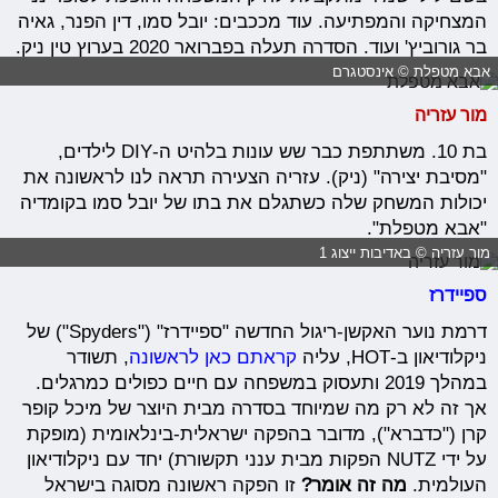
המצחיקה והמפתיעה. עוד מככבים: יובל סמו, דין הפנר, גאיה
בר גורוביץ' ועוד. הסדרה תעלה בפברואר 2020 בערוץ טין ניק.
אבא מטפלת © אינסטגרם
מור עזריה
בת 10. משתתפת כבר שש עונות בלהיט ה-DIY לילדים,
"מסיבת יצירה" (ניק). עזריה הצעירה תראה לנו לראשונה את
יכולות המשחק שלה כשתגלם את בתו של יובל סמו בקומדיה
"אבא מטפלת".
מור עזריה © באדיבות ייצוג 1
ספיידרז
דרמת נוער האקשן-ריגול החדשה "ספיידרז" ("Spyders") של
ניקלודיאון ב-HOT, עליה
קראתם כאן לראשונה
, תשודר
במהלך 2019 ותעסוק במשפחה עם חיים כפולים כמרגלים.
אך זה לא רק מה שמיוחד בסדרה מבית היוצר של מיכל קופר
קרן ("כדברא"), מדובר בהפקה ישראלית-בינלאומית (
מופקת
על ידי
NUTZ
הפקות מבית ענני תקשורת)
יחד עם ניקלודיאון
העולמית.
מה זה אומר?
זו הפקה ראשונה מסוגה בישראל