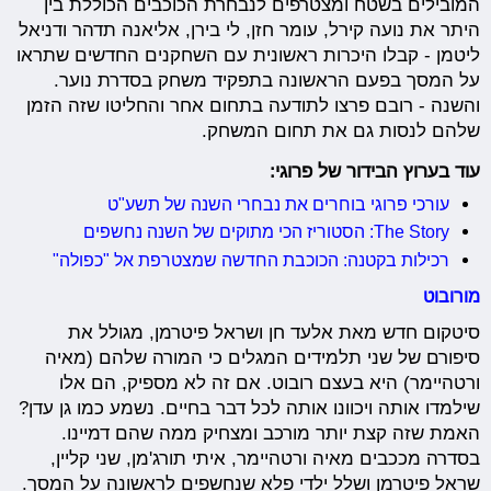
המובילים בשטח ומצטרפים לנבחרת הכוכבים הכוללת בין
היתר את נועה קירל, עומר חזן, לי בירן, אליאנה תדהר ודניאל
ליטמן - קבלו היכרות ראשונית עם השחקנים החדשים שתראו
על המסך בפעם הראשונה בתפקיד משחק בסדרת נוער.
והשנה - רובם פרצו לתודעה בתחום אחר והחליטו שזה הזמן
שלהם לנסות גם את תחום המשחק.
עוד בערוץ הבידור של פרוגי:
עורכי פרוגי בוחרים את נבחרי השנה של תשע"ט
The Story: הסטוריז הכי מתוקים של השנה נחשפים
רכילות בקטנה: הכוכבת החדשה שמצטרפת אל "כפולה"
מורובוט
סיטקום חדש מאת אלעד חן ושראל פיטרמן, מגולל את
סיפורם של שני תלמידים המגלים כי המורה שלהם (מאיה
ורטהיימר) היא בעצם רובוט. אם זה לא מספיק, הם אלו
שילמדו אותה ויכוונו אותה לכל דבר בחיים. נשמע כמו גן עדן?
האמת שזה קצת יותר מורכב ומצחיק ממה שהם דמיינו.
בסדרה מככבים מאיה ורטהיימר, איתי תורג'מן, שני קליין,
שראל פיטרמן ושלל ילדי פלא שנחשפים לראשונה על המסך.