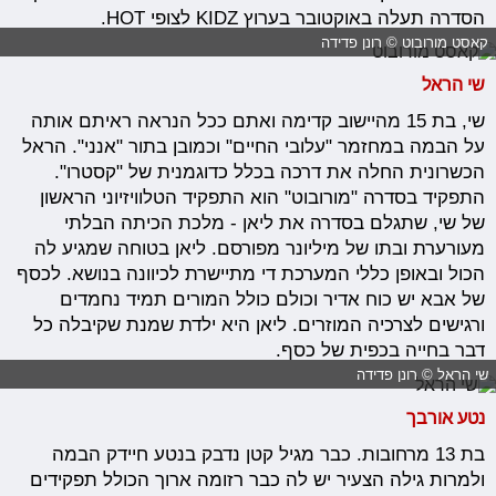
הסדרה תעלה באוקטובר בערוץ KIDZ לצופי HOT.
קאסט מורובוט © רונן פדידה
שי הראל
שי, בת 15 מהיישוב קדימה ואתם ככל הנראה ראיתם אותה
על הבמה במחזמר "עלובי החיים" וכמובן בתור "אנני". הראל
הכשרונית החלה את דרכה בכלל כדוגמנית של "קסטרו".
התפקיד בסדרה "מורובוט"
הוא התפקיד הטלוויזיוני הראשון
של שי, שתגלם בסדרה את ליאן - מלכת הכיתה הבלתי
מעורערת ובתו של מיליונר מפורסם. ליאן בטוחה שמגיע לה
הכול ובאופן כללי המערכת די מתיישרת לכיוונה בנושא. לכסף
של אבא יש כוח אדיר וכולם כולל המורים תמיד נחמדים
ורגישים לצרכיה המוזרים. ליאן היא ילדת שמנת שקיבלה כל
דבר בחייה בכפית של כסף.
שי הראל © רונן פדידה
נטע אורבך
בת 13 מרחובות. כבר מגיל קטן נדבק בנטע חיידק הבמה
ולמרות גילה הצעיר יש לה כבר רזומה ארוך הכולל תפקידים