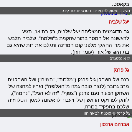
בקאסט.
נאיה בינשטוק © באדיבות סרטי יונייטד קינג
יעל שלביה
גם הדוגמנית המצליחה יעל שלביה, רק בת 18, תגיע
לראשונה אל המסך בתור שחקנית ב"פלמח". שלביה תלבש
את מדי החאקי מלפני קום המדינה ותגלם את רות שהיא גם
בת הזוג של אורי (עומר חזן).
© אינסטגרם
גל פרנק
בנם של השחקן גיל פרנק ("מלכות", "חצויה") ושל השחקנית
מרב גרובר (לנצח טובה גמזו מ"האלופה") ואחיו למחצה של
השחקן הצעיר נעם פרנק ("צפוף", "זה לא הגיל", "נחמה"),
לוהק לפרויקט הראשון שלו ויעבור לראשונה למסך הטלוויזיה
שלכם בתפקיד בכורה.
גל פרנק © סוכנות לביאה הון
אברהם ארנסון