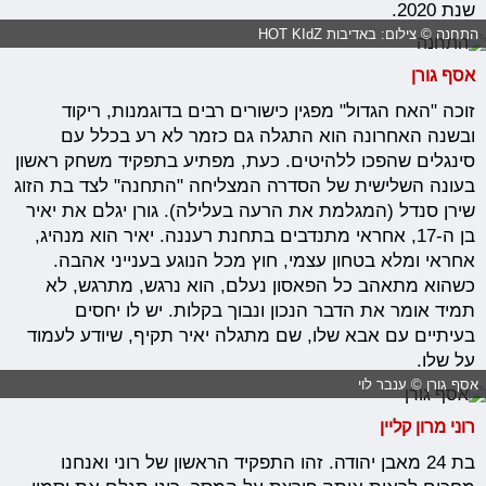
שנת 2020.
התחנה © צילום: באדיבות HOT KIdZ
אסף גורן
זוכה "האח הגדול" מפגין כישורים רבים בדוגמנות, ריקוד
ובשנה האחרונה הוא התגלה גם כזמר לא רע בכלל עם
סינגלים שהפכו ללהיטים. כעת, מפתיע בתפקיד משחק ראשון
בעונה השלישית של הסדרה המצליחה "התחנה" לצד בת הזוג
שירן סנדל (המגלמת את הרעה בעלילה). גורן יגלם את יאיר
בן ה-17, אחראי מתנדבים בתחנת רעננה. יאיר הוא מנהיג,
אחראי ומלא בטחון עצמי, חוץ מכל הנוגע בענייני אהבה.
כשהוא מתאהב כל הפאסון נעלם, הוא נרגש, מתרגש, לא
תמיד אומר את הדבר הנכון ונבוך בקלות. יש לו יחסים
בעיתיים עם אבא שלו, שם מתגלה יאיר תקיף, שיודע לעמוד
על שלו.
אסף גורן © ענבר לוי
רוני מרון קליין
בת 24 מאבן יהודה. זהו התפקיד הראשון של רוני ואנחנו