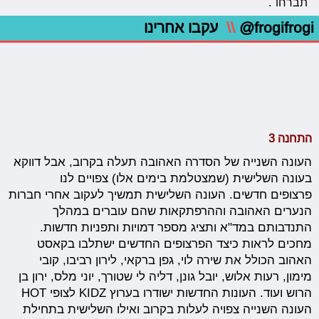
"תברחו".
@frogifrogi
\\
עקבו אחרינו
התחנה 3
העונה השנייה של הסדרה האהובה תעלה בקרוב, אבל דווקא
בעונה השלישית (שמצטלמת בימים אלו) צפויים לנו
פרצופים חדשים. העונה השלישית תמשיך לעקוב אחרי חברות
הנערים האהובה וההרפתקאות שהם עוברים במהלך
התנדבותם במד"א ותציג מספר דמויות ותפניות חדשות.
מחכים לראות כיצד הפרצופים החדשים ישתלבו בקאסט
האהוב הכולל את שירה לוי, גפן ברקאי, לירון רביבו, קובי
מימון, רעות אלוש, יובל גונן, דליה לי שטורך, יוני מלס, ירון בן
הרוש ועוד. העונות החדשות ישודרו בערוץ KIDZ לצופי HOT
העונה השנייה צפויה לעלות בקרוב ואילו השלישית בתחילת