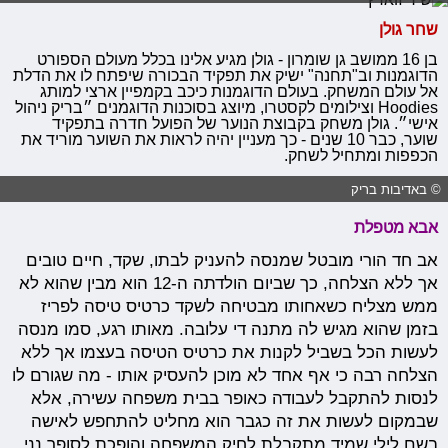
שחר גולן
בן 16 ממושב גן שומרון - גולן מגיע אלינו בכלל מעולם הספורט
הדוגמנות וב"תחנה" ישיק את תפקיד הבכורה שיפתח לו את הדלת
אל עולם המשחק. בעולם הדוגמנות כיכב בקמפיין ארצי למותג
Hoodies וצילומים לקסטרו, מיוצג בסוכנות הדוגמנים ״בריק ניהול
אישי״. גולן משחק בקבוצת הנוער של הפועל חדרה בתפקיד
שוער, כבר 10 שנים - כך מעניין יהיה לראות את השוער מוריד את
הכפפות ומתחיל לשחק.
© באדיבות בריק
אבא מטפלת
אב חד הורי מובטל שמנסה להעניק לבתו, שקד, חיים טובים
אך ללא הצלחה, כך שביום הולדתה ה-12 הוא מבין שהוא לא
ממש מצליח כשאחותו מבטיחה לשקד כרטיס טיסה לפריז
בזמן שהוא מגיש לה מתנה די עלובה. מאותו רגע, סמו מנסה
לעשות הכל בשביל לקנות את כרטיס הטיסה בעצמו אך ללא
הצלחה רבה כי אף אחד לא מוכן להעסיק אותו - מה שגורם לו
לנסות להתקבל לעבודה כאופר בבית משפחה עשירה, אלא
שבמקום לעשות את זה כגבר הוא מחליט להתחפש לאישה
בשם לילי שמיד מתקבלת לחיק המשפחה והופכת לסופר נני