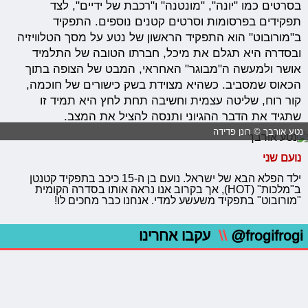
בסרטים כמו "יונה", "מונטנה" ו"רכבת של ידיים", לצד
תפקידים בפרסומות וסרטים קטנים נוספים. התפקיד
ב"מורובוט" הוא התפקיד הראשון של נטע על מסך הטלוויזיה
ובסדרה היא תגלם את מיכל, חברתו הטובה של התלמיד
אושר ולמעשה ה"מבוגר" האחראי, המבט של הצופה בתוך
הכאוס שמסביב. כשהיא מצוידת בשק כישורים של חוכמה,
קור רוח, שליטה עצמית וחשיבה תחת לחץ היא תמיד זו
שתגיד את הדבר ההגיוני ותנסה להציל את המצב.
נטע אורבך © רונן פדידה
נועם שני
ילד הפלא הבא של ישראל. נועם בן ה-15 כיכב בתפקיד קטנטן
ב"מלכות" (HOT), אך בקרוב אנו נראה אותו בסדרה הקומית
"מורובוט" בתפקיד משעשע למדי. אנחנו כבר מחכים לו!
@frogifrogi
\\
עקבו אחרינו