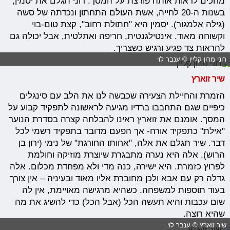
מחכים לראות אותה פורצת על המסך. רוני תגלם את יסמין,
בשנות ה-20 לחייה, אשת העולם התחתון ונכדתה של סשה
(גילה אלמגור). יסמין היא "חתולת רחוב", קצת טום-בוי
וקשוחה מאוד. אינטילגנטית, חריפה ואתלטית, אבל יכולה גם
להראות צד פגיע ורגיש כשצריך.
רוני מרון קליין © ענבר לוי
שיר זוארץ
הזמרת והחיילת הצעירה שכבשה לנו את הלב עם סינגלים
כיפיים שגם התחבבו ברדיו מגיעה לראשונה לתפקיד קבוע על
המסך. אומנם את זוארץ ראינו להבלחה קצרה בסדרת הנוער
"אילת" כתפקיד אורח- אך הפעם מדובר בתפקיד רשמי לכל
דבר. שיר תגלם את אלה, "אחותו החורגת" של נימי (ירון בן
הרוש). אלה היא נערה מתבגרת שיוצרת מוזיקה וחולמת
לפרוץ כזמרת. היא ישירה, כנה מדי ולא מפחדת מכלום. אלה
גדלה רק עם אבא ולכן מחוברת אליו מאוד ובעיניה – אין צורך
בעוד תוספות למשפחה. כשהיא מרגישה מאויימת, אין לה
שום עכבות והיא תעשה הכל (אבל הכל) כדי להשיג את מה
שהיא רוצה.
שיר זוארץ © ענבר לוי