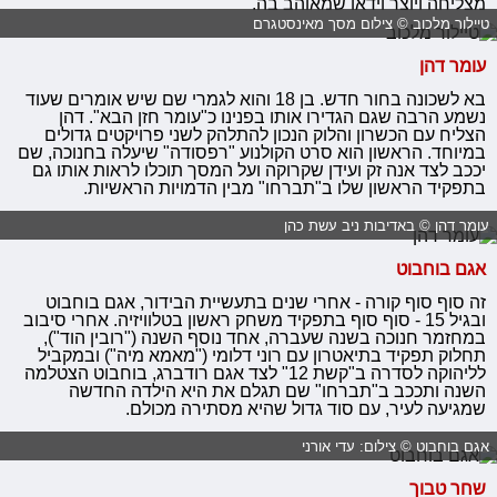
מצליחה ויוצר וידאו שמאוהב בה.
טיילור מלכוב © צילום מסך מאינסטגרם
עומר דהן
בא לשכונה בחור חדש. בן 18 והוא לגמרי שם שיש אומרים שעוד
נשמע הרבה שגם הגדירו אותו בפנינו כ"עומר חזן הבא". דהן
הצליח עם הכשרון והלוק הנכון להתלהק לשני פרויקטים גדולים
במיוחד. הראשון הוא סרט הקולנוע "רפסודה" שיעלה בחנוכה, שם
יככב לצד אנה זק ועידן שקרוקה ועל המסך תוכלו לראות אותו גם
בתפקיד הראשון שלו ב"תברחו" מבין הדמויות הראשיות.
עומר דהן © באדיבות ניב עשת כהן
אגם בוחבוט
זה סוף סוף קורה - אחרי שנים בתעשיית הבידור, אגם בוחבוט
ובגיל 15 - סוף סוף בתפקיד משחק ראשון בטלוויזיה. אחרי סיבוב
במחזמר חנוכה בשנה שעברה, אחד נוסף השנה ("רובין הוד"),
תחלוק תפקיד בתיאטרון עם רוני דלומי ("מאמא מיה") ובמקביל
לליהוקה לסדרה ב"קשת 12" לצד אגם רודברג, בוחבוט הצטלמה
השנה ותככב ב"תברחו" שם תגלם את היא הילדה החדשה
שמגיעה לעיר, עם סוד גדול שהיא מסתירה מכולם.
אגם בוחבוט © צילום: עדי אורני
שחר טבוך