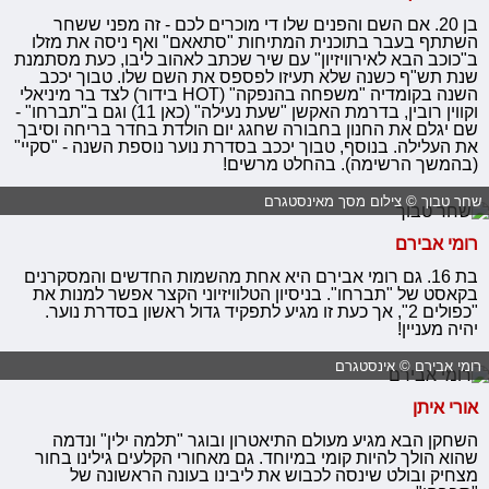
בן 20. אם השם והפנים שלו די מוכרים לכם - זה מפני ששחר
השתתף בעבר בתוכנית המתיחות "סתאאם" ואף ניסה את מזלו
ב"כוכב הבא לאירוויזיון" עם שיר שכתב לאהוב ליבו, כעת מסתמנת
שנת תש"ף כשנה שלא תעיזו לפספס את השם שלו. טבוך יככב
השנה בקומדיה "משפחה בהנפקה" (HOT בידור) לצד בר מיניאלי
וקווין רובין, בדרמת האקשן "שעת נעילה" (כאן 11) וגם ב"תברחו" -
שם יגלם את החנון בחבורה שחגג יום הולדת בחדר בריחה וסיבך
את העלילה. בנוסף, טבוך יככב בסדרת נוער נוספת השנה - "סקיי"
(בהמשך הרשימה). בהחלט מרשים!
שחר טבוך © צילום מסך מאינסטגרם
רומי אבירם
בת 16. גם רומי אבירם היא אחת מהשמות החדשים והמסקרנים
בקאסט של "תברחו". בניסיון הטלוויזיוני הקצר אפשר למנות את
"כפולים 2", אך כעת זו מגיע לתפקיד גדול ראשון בסדרת נוער.
יהיה מעניין!
רומי אבירם © אינסטגרם
אורי איתן
השחקן הבא מגיע מעולם התיאטרון ובוגר "תלמה ילין" ונדמה
שהוא הולך להיות קומי במיוחד. גם מאחורי הקלעים גילינו בחור
מצחיק ובולט שינסה לכבוש את ליבינו בעונה הראשונה של