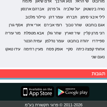
מורובוט
שי הראל
נטע אורבך
אדם שיאון
פלמח
נאיה בינשטוק
יעל שלביה
גל פרנק
אברהם ארנסון
לילי איבגי סימון
תברחו
עומר דהן
טיילור מלכוב
אגם בוחבוט
שחר טבוך
רומי אבירם
אורי איתן
אסף גורן
רוני מרון קליין
שיר זוארץ
שחר גולן
אבא מטפלת
מור עזריה
ספיידרז
יהודה בוחבוט
עומר נודלמן
עמית הכטר
אחותי קפצה כיתה
סקיי
אופק פסח
מעיין רחימה
עידו טאקו
נועם שני
תגובות
2011-2026 © פרוגי תקשורת בע"מ