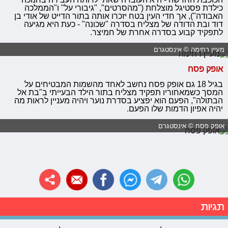
כילדת פסטיגל מוצלחת ("מהסרטים", "גיבורי על" ו"הממלכה
האבודה"), אך חדי העין בטח יזכרו אותה בתור הדייט של אודי בן
דוד ובת הדודה של מצליח בסדרה "שכונה" - כעת היא מגיעה
לתפקיד קבוע בסדרה אחרת של חמיצר.
מעיין רחימה © אינסטגרם
אופק פסח
בגיל 18 גם אופק פסח נחשב לאחד מהשמות המבטיחים על
המסך כשמאחוריו תפקיד מצליח בתור הילד הבעייתי ב"בת אל
הבתולה", הפעם הוא יפציע בסדרת נוער ויהיה מעניין לראות מה
יהיה אפיון הדמות שלו הפעם.
אופק פסח © אינסטגרם
תגיות