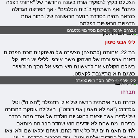
הצטלם בקיץ לתפקיד אורח בעונה החדשה של "אחותי קפצה
כיתה" ואף השתתף ב"בית הכלבים" - אך הפריצה הגדולה
כנראה תהיה בסדרת הנוער הראשונה שלו בתור אחת
הדמויות הראשיות בפלמח.
אברהם ארנסון © צילום מסך מאינסטגרם
לילי אבגי סימון
בת 22. אחותה (למחצה) הצעירה של השחקנית זוכת הפרסים
דאנה אבגי ובתו של השחקן משה איבגי. ללילי יש ניסיון קל
בעולם הקולנוע אך לראשונה היא תגיע אל מסך הטלוויזיה
כשגם היא מתייצבת לקאסט.
לילי איבגי © צילום מסך מאינסטגרם
תברחו
סדרת נוער אימתית חדשה של אילן רוזנפלד ("חצויה") וטל
גולדברג ("אני לא מאמין אני רובוט"). העלילה עוסקת בחבורה
של ילדים אשר יוצאת לחגוג יום הולדת של אחד מהם בחדר
בריחה. מה שהם לא יודעים הוא שחדר הבריחה מותאם
לחיים האמיתיים של כל אחד מהם, ושהם יכלאו שם ולא יצאו
עד שכל הסודות שלהם יתגלו. עוד מככבים בסדרה: בן זיני