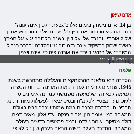
אדם שיאון
בן 14, אדם משחק בימים אלו ב"גבעת חלפון אינה עונה"
בהבימה - אותו כתב אסי דיין ז"ל, אחיה של סבתו. הוא אחיין
של ליאור דיין והנכד של יעל דיין ובשנה הקרובה יגיע אל המסך
כאשר ישחק בתפקיד אורח ב"מורובוט" ובסדרה "הדבר הגדול
המיוחד" של התאגיד יחד עם אורנה פיטוסי ועינת ויצמן.
אדם שיאון © שי בכר
פלמח
הסדרה היא מז'אנר ההרפתקאות והעלילה מתחרשת בשנת
1946, שנתיים גורליות לפני הקמת המדינה, בחוות הכשרה
תמימה לכאורה, שלמעשה משמשת כמחנה אימונים סודי
לגיוס נוער מצטיין לפלמ"ח ובסיס יציאה לפעולות מיוחדות נגד
הבריטים. בסדרה מככבים כמה שמות שכבר פרצו בעולם
המשחק כמו: עומר חזן, אביב פנקס, עדי אלון, מאיר תמם,
דולב מסיקה, עומר גולדמן וכמה פרצופים חדשים בעולם
המשחק. הסדרה תעלה בשנה הבאה בערוץ טין ניק לצופי