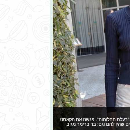
 צילומי הטלנובלה החדשה של HOT בידור - "בעלת החלומות". פגשנו את הקאסט
 שהיו להם וגם: בר ברימר מגיב