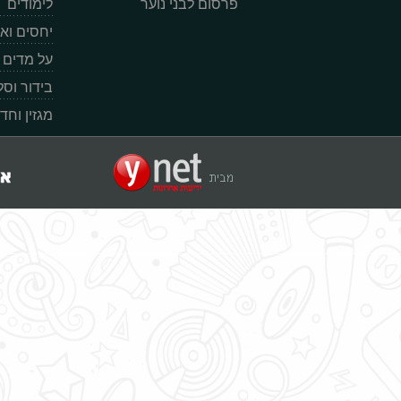
פרסום לבני נוער
לימודים
יחסים וא
על מדים
בידור וס
מגזין וחד