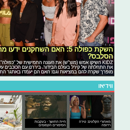
השקת כפולה 5: האם השחקנים י
הסלבס?
KIDZ השיקו אמש (מוצ"ש) את העונה החמישית של "כפולה
את התחלתה של קירל בעולם הבידור. ביררנו עם הכוכבים על
מופרך שקרה להם במציאות וגם: האם הם יעמדו באתגר החד
ווידיאו
מאחורי הקלעים: טירה
חיית החושך - בעקבות
רדופה
הסיפורים הקסומים