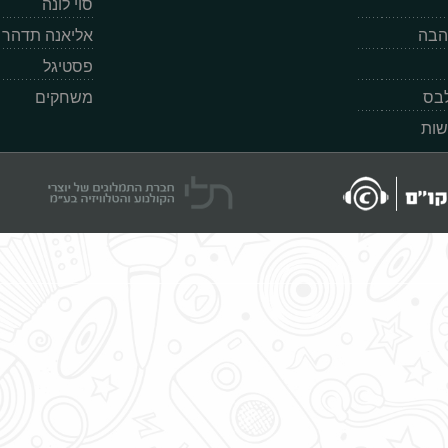
סוי לונה
הבה
אליאנה תדהר
פסטיגל
לבס
משחקים
שות