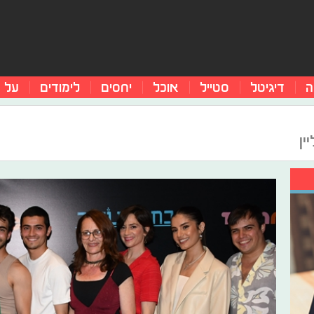
ה
דיגיטל
סטייל
אוכל
יחסים
לימודים
על 
ין