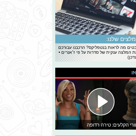
לצים שלנו:
ים מה לראות בנטפליקס? הרכבנו עבורכם
 המלצה ענקית של סדרות על פי ז׳אנרים •
כן)
או
רי הקלעים: טירה רדופה