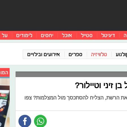
ה
דיגיטל
סטייל
אוכל
יחסים
לימודים
על 
ולנוע
טלוויזיה
ספרים
אירועים ובילויים
המומ
 זיני וטיילור?
את הרשת, הצליח להסתכסך מול המצלמות? צפו