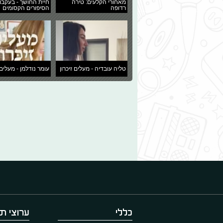
מאחורי הקלעים: טירה
חיית החושך - בעקבו
רדופה
הסיפורים הקסומים
טליה עובדיה - מעלים זיכרון
עומר נודלמן - מעלים 
כללי
ערוצי תו