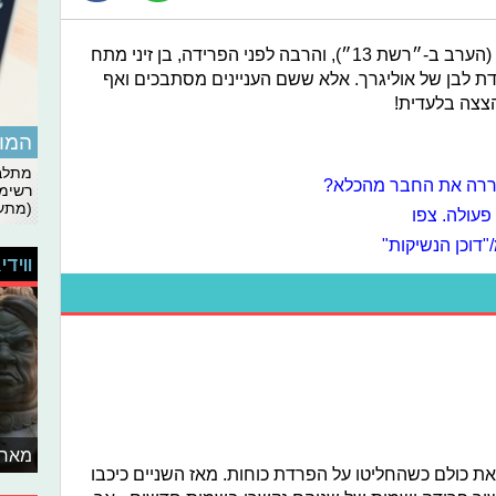
במסגרת מתיחת ״אמבוש אקסטרים״ (הערב ב-״רשת 13״), והרבה לפני הפרידה, בן זיני מתח
לדת לבן של אוליגרך. אלא ששם העניינים מסתבכים ואף
הצצה בלעדית!
המומ
מתלבט
חררה את החבר מהכלא?
רשימת
(מתעד
פעולה. צפו
דוכן הנשיקות"
ווידי
מאחו
ו את כולם כשהחליטו על הפרדת כוחות. מאז השניים כיכבו