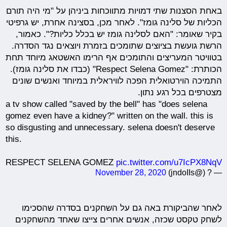
באחת הסצנות שתי דמויות מתווכחות ביניהן על "מי היה תורם
הכליות של סלינה גומז". לאחר מכן, בסצינה אחרת, יש גרפיטי
בקיר שאומר: "האם לסלינה גומז יש בכלל כליות?". כאמור,
הרשת גועשת בציוצים שתומכים בזמרת ויוצאים נגד הסדרה.
בטוויטר המעריצים והתומכים אף הרימו האשטאג מיוחד תחת
הכותרת: "Respect Selena Gomez" (כבדו את סלינה גומז).
התמיכה הוירטואלית הפכה לוויראלית במיוחד ואנשים שונים
מצטרפים בכל רגע נתון.
a tv show called "saved by the bell" has "does selena
gomez even have a kidney?" written on the wall. this is
so disgusting and unnecessary. selena doesn't deserve
this.
RESPECT SELENA GOMEZ
pic.twitter.com/u7IcPX8NqV
November 28, 2020
— ? (@jndoIIs)
לאחר שהביקורת באה גם על השחקנים בסדרה שהסכימו
לשחק טקסט שכזה, אנשים אחרים צייצו שאחד מהשחקנים