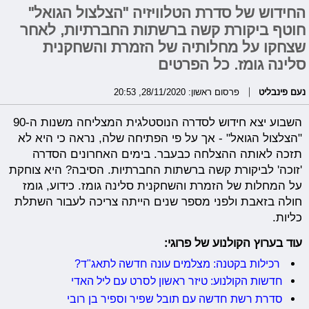
החידוש של סדרת הטלוויזיה "הצלצול הגואל"
חוטף ביקורת קשה ברשתות החברתיות, לאחר
שצחקו על מחלותיה של הזמרת והשחקנית
סלינה גומז. כל הפרטים
נעם פינבליט
פרסום ראשון: 28/11/2020, 20:53
השבוע יצא חידוש לסדרה הנוסטלגית המצליחה משנות ה-90
"הצלצול הגואל" - אך על פי הפתיחה שלה, נראה כי היא לא
תזכה לאותה ההצלחה כבעבר. בימים האחרונים הסדרה
'זוכה' לביקורת קשה ברשתות החברתיות. הסיבה? היא צוחקת
על המחלות של הזמרת והשחקנית סלינה גומז. כידוע, גומז
חולה בזאבת ולפני מספר שנים הייתה צריכה לעבור השתלת
כליות.
עוד בערוץ הקולנוע של פרוגי:
רכילות בקטנה: מצלמים עונה חדשה לתאג"ד?
חדשות הקולנוע: טיזר ראשון לסרט עם ליל האדי
סדרת רשת חדשה עם תובל שפיר וספיר בן רובי