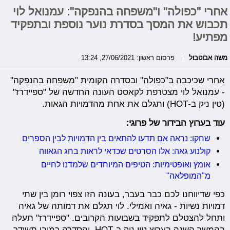
אחרי "כפולה" ו"משפחה בהנפקה": עמנואל לוי
תכבוש את המסך בסדרת נוער נוספת ובתפקיד
מפתיע!
משה אבוטבול
פרסום ראשון: 27/06/2021, 13:24
אחרי שכיכבה ב"כפולה" ובסדרה הקומית "משפחה בהנפקה"
- עמנואל לוי מצטרפת לקאסט העונה החדשה של "ספיידרז"
(טין ניק ב-HOT) ותגלם את אחת מהדמויות הגאות.
עוד בערוץ הבידור של פרוגי:
שחקו: נראה אם תדעו להתאים בין הדמויות לבין הספרים
קולנוע גאה: אלו הסרטים שכדאי לראות בחג הגאווה
אומץ ואופטימיות: הטיפים המיוחדים שלמדנו לחיים
מ"המופלאה"
כפי שדיווחנו לכם כבר בעבר, בעונה הזו צפוי רומן בין שתי
דמויות נשיות - גאיה ואמילי. לוי תגלם את דמותה של גאיה
ותחל להצטלם לתפקיד בשבועות הקרובים. "ספיידרז" תעלה
בהמשך השנה בערוץ טין ניק ב-HOT, והסדרה כמובן תשודר