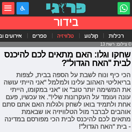
בידור
רכילות
קולנוע
טלוויזיה
ספרים
אירועים ובי
© צילום: רשת 13
שחקו וגלו: האם מתאים לכם להיכנס
לבית "האח הגדול"?
הכי כיף ונוח לשבת על הספה בבית, לצפות
בריאליטי האהוב עלינו ולמלמל "אני הייתי עושה
את המשימה יותר טוב" או "אני במקומו, הייתי
עונה ועומד על העקרונות שלי!". אז עכשיו, פעם
אחת ולתמיד בואו לשחק ולגלות האם אתם סתם
אוהבים לברבר מול הטלוויזיה או שבאמת
מתאים לכם להיכנס לבית הכי מפורסם במדינה
- בית "האח הגדול"!