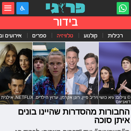
בידור
רכילות
קולנוע
טלוויזיה
ספרים
אירועים ובי
© צילום: גיא כושי ויריב פיין, רונן אקרמן, ערוץ הילדים, NETFLIX, אילנית
דואניאס
החבורות מהסדרות שהיינו בונים
איתן סוכה