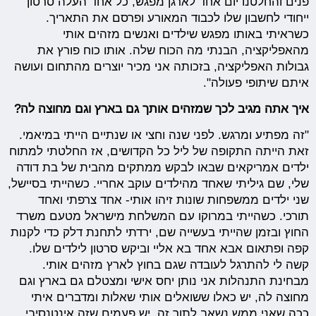
פנים והחלטנו יום אחד לארגן מפגש, כל אחד העלה סרטון
ייחודי לחשבון שלו לכבוד המאורע ופרסם את התאריך.
כשראיתי באותו מפגש שילדים ואנשים מזהים אותי
מהאפליקציה, הבנתי מה הכוח שלה. אותו כוח פורץ את
גבולות האפליקציה, בזכותה אני מכיר יוצרים מהתחום ועושה
איתם שיתופי פעולה".
איך אתה מגיב לכך שמזהים אותך גם בארץ וגם מחוצה לה?
"זה מפתיע ומרגש. לפני שנה וחצי או שנתיים הייתי במיאמי.
זאת הייתה התקופה של ליל כל הקדושים, אז החלטתי למתוח
ילדים אמריקאים שבאו לבקש ממתקים מהבית של בת דודה
שלי, שם גיליתי שאחד מהילדים עוקב אחריי. כשהייתי בסיישל,
שני ילדים ממשפחות שונות זיהו אותי- אחד צרפתי ואחד
תורכי. כשהייתי במרוקו עם המשלחת מישראל מטעם משרד
החוץ ובזמן שהייתי בעשייה שם, ירדתי לתחנת דלק כדי לקנות
קפה ופתאום אבא אחד בא אליי וביקש סרטון לילדים שלו.
קשה לי להתרגל לעובדה שגם בחוץ לארץ מזהים אותי.
מבחינת התנהלות אני נותן יחס אישי ומצטלם גם בארץ וגם
מחוצה לה, יש כאלו ששואלים אותי שאלות ומדברים איתי
ככה שאני ממש נשאב לתוך זה. יש פעמים שזה אינטנסיבי,