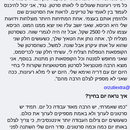
כל מיני רעיונות שעולים לי לאותו סרטון. נגיד, אני יכול להיכנס
לעמוד בין לאומי של טריקים, לראות את הסרטונים שם
ולהזמין אותם בעצמי. אחת המתיחות היותר מוצלחות וידועות
שלי היא הכיסא, שאני יושב עליו ואז יוצא ממנו המוט. הכיסא
עצמו עלה לי 2500 שקל, אבל זה היה לגמרי שווה. כשסרטון
מצליח לך, אתה נותן את הטאץ' שלך, כשעושים חלק שני
שהוא על אותו עיקרון אבל שונה. למשל, כשהסרטון של
הקופסאות הנופלות הצליח לי, עשיתי חלק שני לכריסמס,
שאני מחופש לסנטה וכל הקופסאות הן מתנות. בנוסף, אני
מוצא הרבה פוטנציאל לסרטון מסיטואציות שקורות לי בחיי
היום יום עם דריה ואימא שלי. היום יש לי מלא רעיונות, ככה
שאני לא מספיק לצלם הרבה מהם".
@orzutiextra
איך נראה יום בחייך?
"כמו שאמרתי, יש הרבה מאוד עבודה כל יום. תמיד יש
סרטונים לערוך ולא באמת מספיקים לערוך את כולם.
כשעושים יום צילום העבודה יותר אינטנסיבית, כי צריך לצלם
באותו יום כמה וכמה סרטונים. סדר היום שלי השתנה לפני