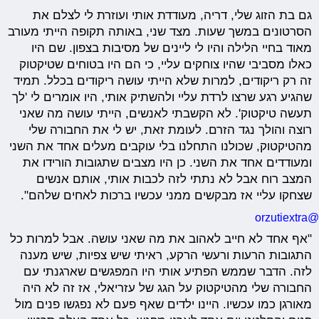
גם בת הזוג שלי, דריה, מעודדת אותי ועוזרת לי לצלם את
הסרטונים במשך שעות. מצד שני, באותה תקופה הייתי מעורב
מאוד בחיי הלילה והיו לי ליינים של מסיבות בצפון. שם היו
כאלו מסביבי שהיו צוחקים עליי, כי הם היו בטוחים שטיקטוק
זה רק ריקודים, למרות שלא הייתי עושה ריקודים בכלל. תמיד
שהגיע רגע שרצו לרדת עליי ולהשתיק אותי, היו אומרים לי 'לך
תעשה טיקטוק'. לא הקשבתי לאנשים, הייתי עושה מה שאני
רוצה והולך נגד הזרם. לעומת זאת, יש לי את החבורה שלי
מהטיקטוק, שכולנו התחלנו בלי עוקבים מעלים אחד את השני
ומעודדים אחד את השני. כן היו מצבים שתגובות הורידו את
המצב רוח אבל לא נתתי לזה לכבות אותי, אותם אנשים
שצחקו עליי אז מבקשים ממני עכשיו ברכות לאחים שלהם".
@orzutiextra
"אף אחד לא חייב לאהוב את מה שאני עושה. אבל למרות כל
התגובות הרעות ורעשי הרקע, ראיתי שיש צפיות, שיש מענה
לזה. הדבר שממש הפתיע אותי היו המפגשים שארגנתי עם
החבורה שלי מהטיקטוק על הגג של עזריאלי, אז זה לא היה
מאורגן כמו עכשיו. היינו ילדים שאף פעם לא נפגשו פנים מול