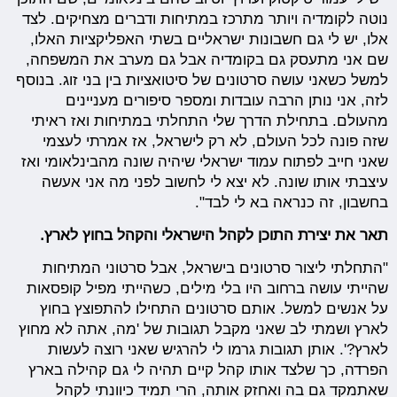
נוטה לקומדיה ויותר מתרכז במתיחות ודברים מצחיקים. לצד
אלו, יש לי גם חשבונות ישראליים בשתי האפליקציות האלו,
שם אני מתעסק גם בקומדיה אבל גם מערב את המשפחה,
למשל כשאני עושה סרטונים של סיטואציות בין בני זוג. בנוסף
לזה, אני נותן הרבה עובדות ומספר סיפורים מעניינים
מהעולם. בתחילת הדרך שלי התחלתי במתיחות ואז ראיתי
שזה פונה לכל העולם, לא רק לישראל, אז אמרתי לעצמי
שאני חייב לפתוח עמוד ישראלי שיהיה שונה מהבינלאומי ואז
עיצבתי אותו שונה. לא יצא לי לחשוב לפני מה אני אעשה
בחשבון, זה כנראה בא לי לבד".
תאר את יצירת התוכן לקהל הישראלי והקהל בחוץ לארץ.
"התחלתי ליצור סרטונים בישראל, אבל סרטוני המתיחות
שהייתי עושה ברחוב היו בלי מילים, כשהייתי מפיל קופסאות
על אנשים למשל. אותם סרטונים התחילו להתפוצץ בחוץ
לארץ ושמתי לב שאני מקבל תגובות של 'מה, אתה לא מחוץ
לארץ?'. אותן תגובות גרמו לי להרגיש שאני רוצה לעשות
הפרדה, כך שלצד אותו קהל קיים תהיה לי גם קהילה בארץ
שאתמקד גם בה ואחזק אותה, הרי תמיד כיוונתי לקהל