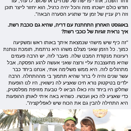
וחזר השנה, אחרי פרישה של שנתיים או שלוש. לדעתי, עוד
חודש כולם יישכחו מזה והכל יהיה כרגיל, הוא יחזור לייצר תוכן
וזה רק עניין של זמן עד שתגיע הסערה הבאה".
באוגוסט האחרון התחתנת עם דריה, שהיא גם כוכבת רשת.
איך נראית זוגיות של כוכבי רשת?
"זה כיף שיש מישהי שנמצאת איתך באותו ראש ומשקיעה
כמוך. כל הזמן שאני מצלם משהו היא נרתמת, תומכת ונותנת
רעיונות מנקודת המבט שלה. מעבר לזה, יש הרבה פעמים
שהיא מתעצבנת עליי ורוצה שאני אעשה לרגע הפסקה, אבל
מתרגלים לזה. היא ממש משלימה אותי, אנחנו ביחד כבר
עשר שנים והיה לי ברור שהיא תתמוך בי מההתחלה. הרבה
ילדים בטיקטוק נורא חיכו שאציע לה נישואין, היו לנו הופעות
שחלקן היו ביחד והיו כאלו הביאו לי טבעת מזויפת מפלסטיק,
כדי שאציע לה כאן ועכשיו. כשהיא באה איתי לאותן ההופעות
היא התחילה להבין גם את הכוח שיש לאפליקציה".