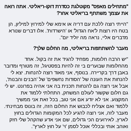
"מתחילים מאפס" מקוטלגת כסדרת דוקו-ריאליטי. אתה רואה
את עצמך משתתף בריאליטי אחר?
"הייתי רוצה ללכת עם דריה או אימא שלי למירוץ למיליון, הן
בטח היו רוצות ל'אח הגדול' או 'הישרדות'. אלו דברים שנורא
מדברים אליי, נראה מה יוליד יום".
מעבר להשתתפות בריאליטי, מה החלום שלך?
"יש הרבה חלומות, מפחיד להגיד את זה בקול. אחד
מהחלומות שבוערים בי זה להיות בפסטיגל, זה מטורף ומדובר
באבן דרך בקריירה. בנוסף, אני מאוד רוצה להנחות. יצא לי
להנחות את העונה של 'הסודות נחשפים' של 'הבנים והבנות',
אבל אני רוצה גם להנחות תכנית בה אני אהיה בפרונט. יש לי
גם חלום שקשור לעולם המשחק, התחלתי ללמוד את
המקצוע. אני לא יודע אם אני טוב, בכל זאת אני ממשיך
ללמוד ואם אצליח לכבוש את החלום הזה, זה בונוס מבחינתי.
מעבר לזה, אני רוצה להגיע לכל המקומות הגדולים בחוץ
לארץ, לאירועים הכי גדולים, שם אני אדע שהקהל שלי חזק
ואוהב אותי ובכללי אוכל לסמן 'וי' על חוץ לארץ".