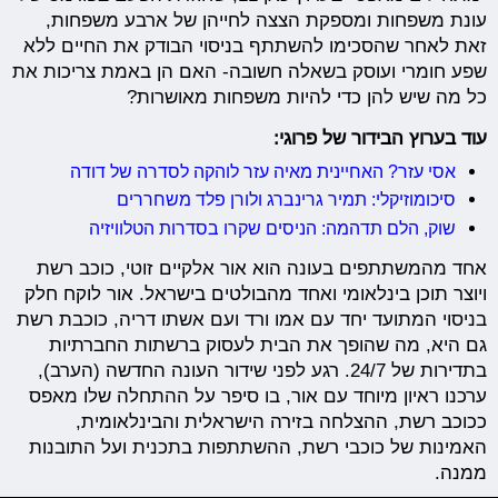
עונת משפחות ומספקת הצצה לחייהן של ארבע משפחות,
זאת לאחר שהסכימו להשתתף בניסוי הבודק את החיים ללא
שפע חומרי ועוסק בשאלה חשובה- האם הן באמת צריכות את
כל מה שיש להן כדי להיות משפחות מאושרות?
עוד בערוץ הבידור של פרוגי:
אסי עזר? האחיינית מאיה עזר לוהקה לסדרה של דודה
סיכומוזיקלי: תמיר גרינברג ולורן פלד משחררים
שוק, הלם תדהמה: הניסים שקרו בסדרות הטלוויזיה
אחד מהמשתתפים בעונה הוא אור אלקיים זוטי, כוכב רשת
ויוצר תוכן בינלאומי ואחד מהבולטים בישראל. אור לוקח חלק
בניסוי המתועד יחד עם אמו ורד ועם אשתו דריה, כוכבת רשת
גם היא, מה שהופך את הבית לעסוק ברשתות החברתיות
בתדירות של 24/7. רגע לפני שידור העונה החדשה (הערב),
ערכנו ראיון מיוחד עם אור, בו סיפר על ההתחלה שלו מאפס
ככוכב רשת, ההצלחה בזירה הישראלית והבינלאומית,
האמינות של כוכבי רשת, ההשתתפות בתכנית ועל התובנות
ממנה.