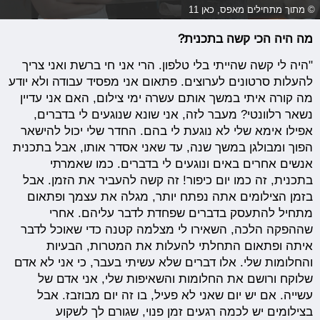
© מתוך מתחילים מאפס, כאן 11
מה היה הכי קשה בתכנית?
"היה לי קשה שהייתי בלי טלפון. הרי אני חי ברשת ואני צריך
להעלות סרטונים לערוצים. פתאום אני מפסיד עבודה ולא יודע
מה קורה איתי במשך אותם עשרה ימי צילום, האם אני עדיין
נשאר רלוונטי? מעבר לזה, אני שונא שנוגעים לי בדברים,
אפילו אימא שלי לא נוגעת לי בהם. החדר שלי יכול להישאר
הפוך ומבולגן במשך שנה, עד שאני אסדר אותו, אבל בתכנית
אנשים אחרים באים ונוגעים לי בדברים. כמו שאמרתי
בתכנית, זה כמו יום כיפור! זה קשה להעביר את הזמן. אבל
בזמן הצילומים אתה נפתח יותר, מגלה את עצמך ופתאום
מתחיל להתעסק בדברים שפחדת לדבר עליהם. אחרי
שההפקה הלכה, השאירו לי מצלמה קטנה כדי שאוכל לדבר
איתה ופתאום התחלתי להעלות את המטרות, הבעיות
והחלומות שלי. אלו דברים שלא עשיתי בעבר, כי אני לא אדם
שלוקח ורושם את החלומות והשאיפות שלי, אני אדם של
עשייה. אם יש יום שאני לא פעיל, בו זה יום מבוזבז. אבל
בצילומים יש לכמה רגעים זמן פנוי, שגורם לך לשקוע