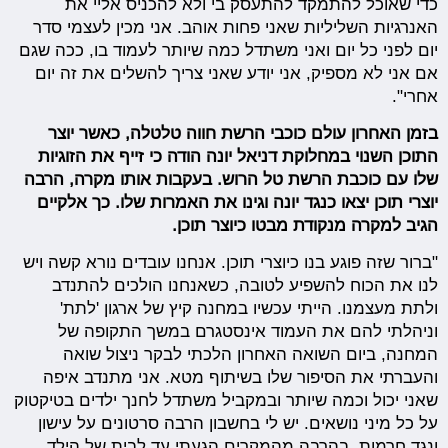
כדי שאוכל להתמקד להתעסק בי ולא להכניס אליי את
האנרגיות השליליות שאני פחות אוהב. אני מכין לעצמי סדר
יום לפני כל יום ואני משתדל כמה שיותר לעמוד בו, ככה שגם
אם אני לא מספיק, אני יודע שאני צריך להשלים את זה יום
אחרי".
בזמן האחרון עולם כוכבי הרשת חווה טלטלה, כאשר יוצר
התוכן השנוי במחלוקת דניאל יונה הודה כי זייף את הזוגיות
שלו עם כוכבת הרשת טל הרוש. בעקבות אותו מקרה, הרבה
יוצרי תוכן יצאו כנגד יונה וגינו את האמרות שלו. כך אלקיים
הגיב למקרה מנקודת מבטו כיוצר תוכן.
"ברור שזה פוגע בנו כיוצרי תוכן. אנחנו עובדים נורא קשה ויש
לנו את הכוח להשפיע לטובה, כשאנחנו הולכים להתנדב
ולתת מעצמנו. הייתי עכשיו במחנה קיץ של ארגון 'לתת'
וניהלתי להם את העמוד אינסטגרם במשך התקופה של
המחנה, ביום השואה האחרון הלכתי לבקר ניצול שואה
והעברתי את הסיפור שלו בשיתוף מטא. אני מתנדב איפה
שאני יכול וכמה שיותר ובמקביל משתדל לחנך ילדים בטיקטוק
על כל מיני נושאים. יש לי בחשבון הרבה סרטונים על עישון
ונגד חרמות, בהרבה מהמקרים הגעתי עד לבית של הילד