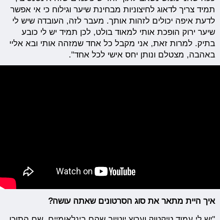
תמיד צריך לדאוג לחיצוניות מבחינת שיער וגילוח כי אי אפשר
לדעת איפה יכולים לזהות אותך. מעבר לזה, העובדה שיש לי
שיער ירוק הופכת אותי למאוד בולט, לכן תמיד יש לי כובע
בתיק. למרות זאת, אני מקבל כל אחד שמזהה אותי ובא אליי
באהבה, מצטלם ונותן יחס אישי לכל אחד".
איך היית מתאר את סוג הסרטונים שאתה עושה?
"יש לי עמוד טיקטוק וערוץ יוטיוב שהם בינלאומיים, שם התוכן