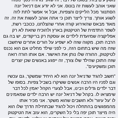
שאני אוהב לעשות זה בונוס. אני לא יודע אם דניאל יונה
הסתנוור מכל הלייקים והצפיות, אבל אי אפשר לתת לזה
לשגע אותך. צריך לייצר תוכן כי אתה אוהב לעשות את זה. זה
מאוד מבאס שהאירוע קורה אחרי שהצלחנו, ככוכבי רשת,
לשפר התדמית של הטיקטוק בארץ ולהוכיח שזאת לא רק
אפליקציה שמיועדת לילדים או עוסקת רק בריקודים, יש בה גם
הרבה תוכן. מקווה שזה לא ישפיע על הורים אחרים שיחשבו
שזה מה שיש בתחום הזה, כי לפני שילד מחליט אם הוא נכנס
לטיקטוק, ההורה שלו נותן את האישור. אם אותו הורה רואה
שזה התוכן שהילד שלו צורך, זה ייפגע באנשים שכן יוצרים
תוכן ומשקיעים".
"חשוב להגיד שדניאל יונה הוא לא היחיד שמשקר, גם עכשיו
וגם לפניו היו הרבה אנשים ששיקרו בשביל צפיות. בסופו של
דבר ילדים גדלים ויבינו, אבל לצערי הקהל יאמין לכל דבר
שימציאו לו. בקהל של דניאל יונה יש הרבה ילדים שמאמינים
לו 'על עיוור' ולא חושבים שהוא משקר. אני מכיר אותו
מהמפגשים בהתחלה ויכול להגיד שבתחילת הדרך שלו הוא
היה מייצר תוכן יפה בלי כל השקרים, הוא עזב את הטיקטוק