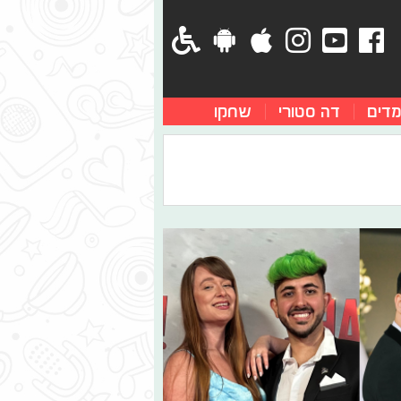
מדים
דה סטורי
שחקו