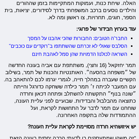
האלה. שיחת כנות, ועמוקות המתקיימות בזמן שההורים
והילדים נוסעים ברכב המשפחתי בדרך לסידורים, יציאות, בית
הספר, חוגים, תחרויות, צו ראשון ומה לא.
עוד בערוץ הבידור של פרוגי:
החבר'ה הטובים: החבורות שהכי אהבנו על המסך
הסלבס שאולי לא זכרתם שהשתתפו ב"רוקדים עם כוכבים"
השראה לכולנו! הדמויות שהן סמל לאהבת חינם
תמר יחזקאל (16 וחצי), משתתפת עם אביה בעונה החדשה
של ״משפחה בהסעה״. האותנטיות והכנות של תמר, בשילוב
הקשיים שעברה במהלך חייה, לגמרי יגרמו לכם להתאהב בה.
עם המעבר לכיתה ז׳ תמר כילדה ששחקה כדורגל והייתה
״שונה בנוף״ התקשתה להשתלב ופתחה דכאון וחרדה
כתוצאה מהבלבול והבדידות. שבועיים לפני עליית העונה,
שוחחנו עם תמר לדבר על התחושות לקראת, ועל
ההתמודדות שלה בתקופה האחרונה.
יש איזושהיא חרדה מסויימת לקראת עליית העונה?
"זה משהו שמתעסקים בו לדעתי הרבה יחסית בעונה הזאת.