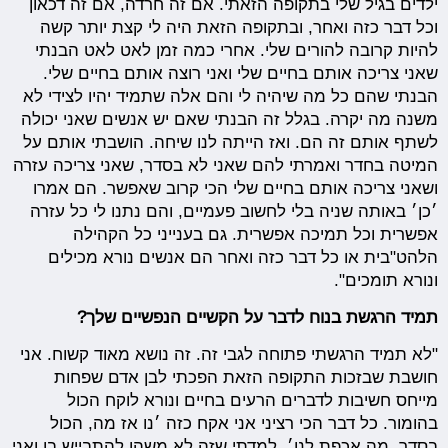
ילדים בגיל שלי בתקופה הזאתי. אם זה חרדה, אם זה דכאון
וכל דבר כזה ואחר, ובתקופה הזאת היה לי קצת יותר קשה
להיות קרובה להורים שלי. אחרי כמה זמן לאט לאט הבנתי
שאני צריכה אותם בחיים שלי ואני רוצה אותם בחיים שלי.
הבנתי שהם כל מה שיהיה לי והם אלה שתמיד יהיו לצידי לא
משנה מה יקרה. בגלל זה הבנתי שאם יש אנשים שאני יכולה
לשתף אותם זה הם. ואז הייתה לנו שיחה. הושבתי אותם על
המיטה בחדר ואמרתי להם שאני לא בסדר, שאני צריכה עזרה
ושאני צריכה אותם בחיים שלי הכי קרוב שאפשר. הם אמרו
׳כן׳ באותה שניה בלי לחשוב פעמיים, והם נתנו לי כל עזרה
אפשרית וכל תמיכה אפשרית. גם בענייני כל הקהילה
הלהט"בית או כל דבר כזה ואחר הם אנשים נורא מכילים
ונורא תומכים".
תמיד הרגשת בנוח לדבר על הקשיים הנפשיים שלך?
"לא תמיד הרגשתי פתוחה לגבי זה. זה נושא מאוד קשוח. אני
חושבת שבזכות התקופה הזאת הפכתי לבן אדם שפחות
מייחס חשיבות לדברים הרעים בחיים ונורא לוקח הכול
בהומור. כל דבר הכי רציני אני אקח כזה ׳נו אז מה, הכול
בסדר, מה אכפת לנו׳. למדתי שזה לא משהו להתבייש בו ואני