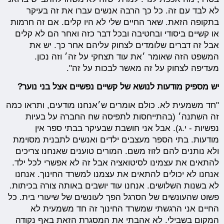
לא לבד עם זה. כל כך הרבה אנשים עברו את זה בעיקר
בתקופה הזאת. שאר החיים שלי לא היו קלים. אם זה חרמות
או קשיים ביסודי ובחטיבה ובכל דבר כזה ואחר הם לא קלים
אבל זה דברים שלומדים לצחוק עליהם אחר כך. יש את
המשפט הזה שאומר ׳את עוד תצחקי על זה׳ וזה נכון.
מעדיפה לצחוק על זה מאשר לבכות על זה".
יש מספיק מודעות לנושא של קשיים נפשיים אצל בני נוער?
"חד משמעית לא. כולם אומרים ש׳אנחנו מודעים, ותראו כמה
זה השתנה׳ (בהתייחסות לתפיסה שח החברה על בעיות
נפשיות - י.ג). אבל אני חושבת שבעיקר בבתי ספר אין
מודעות. בתי הספר מעצבים ילדים ואנשים לתבנית מסוימת
ולא נותנים להם לזוז משם. המורים טוענים שאנחנו צריכים
להתאים את עצמינו לסיטואציה אבל זה לא אפשרי לכל ילד.
אנחנו לא יכולים להתאים את עצמנו למשרד החינוך. אנחנו
לא בשנות השלושים. אנחנו עוד יושבים באותה צורה בכיתות.
פשוט שהעונשים של הסרגל הפך לעונשים של שיעורי בית. כל
החיים אני הרגשתי שמשרד החינוך זה חד משמעית לא
המקום בשבילי. לא אהבתי את המסגרת הזאת באף נקודה