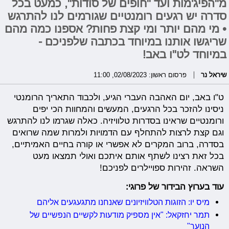
מ"הפיג'מות ועד "חופים של סודות", כמעט בכל
סדרה יש רגעים רומנטיים שגורמים לנו להתרגש
• מי מהם יותר ומי קצת פחות? אספנו כמה מהם
שריגשו אותנו במיוחד בכתבה שלפניכם -
במיוחד לט"ו באב!
שיראל נר
פרסום ראשון: 02/08/2023, 11:00
ט"ו באב, יום האהבה העברי הגיע, ולכבוד התאריך הרומנטי
ניסינו להזכר בכל הרגעים, המעשים והמחוות הכי יפים
ורומנטיים שראינו בסדרות טלוויזיה. כאלה שגרמו לנו להתרגש
וגם קצת לרצות להתחלף עם הדמויות ולמרות שמה שרואים
בסדרה, ברוב המקרים לא אפשרי או קורה בחיים האמיתיים,
בכל זאת רצינו לשתף אותם איתכם ואולי תמצאו מעט
השראה. זהירות ספויילרים לפניכם!
עוד בערוץ הבידור של פרוגי:
מיס יו: הזוגות הטלוויזיונים שאנחנו מתגעגעים אליהם
תמר יחזקאל: "אין מספיק מודעות לקשיים הנפשיים של
הנוער"