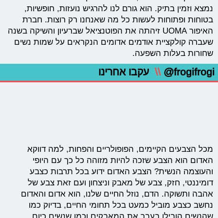
נמצא וזמין בתיק. הוא גורם לנו להרגיש נועזות, חופשיות,
בטוחות ופתוחות לעשות כל מה שאנחנו רק רוצות. חברת
האיפור UOMA זיהתה את הפוטנציאל שברעיון והשיקה בשנה
שעברה קולקציית אודמים אדומים הנקראים על שמות נשים
שחורות בעלות השפעה.
@frogifrogi
\\
עקבו אחרינו
מכל הצבעים הקיימים, הפופולריים והפחות, למה דווקא
האדום הוא הצבע שזכה להיות מזוהה כל כך עם היופי
והעוצמה הנשית? הצבע האדום ידוע בכל תרבות כצבע
דומיננטי, חזק, צבע של מאבק וניצחון ועם זאת צבע של
אהבה ותשוקה. הדם, נוזל החיים שלנו, הוא אדום והאדום
נחשב כצבע מוביל כמעט בכל תחומי החיים, בדיוק כמו
שהנשים הובילו בעבר את המאבקים וכמו שנשים כיום