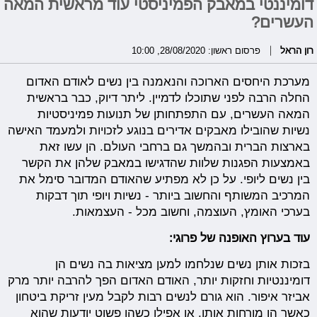
דומיננטי במאבק הפמיניסטי עוד מראשית המאה
העשרים?
רון הראל
פרסום ראשון: 28/08/2020, 10:00
מערכת היחסים הארוכה והנאמנה בין נשים לאודם האדום
החלה הרבה לפני שתוכלו לדמיין. ליתר דיוק, כבר בראשית
המאה העשרים, עם התפתחותן של תנועות פמיניסטיות
נשיות שהובילו מאבקים אדירים בנוגע לזכויות ולמעמד האישה
בארצות הברית ובהמשך גם ברחבי העולם. הן עשו זאת
באמצעות הפגנות שלוות שהדגישו במאבק שלהן את הקשר
בין נשים ליופי. על כן לא מפתיע שהאודם המדובר סימל את
המרכיב המשותף והחשוב ביותר - נשיות ויופי תוך דבקות
בערכי האומץ, העוצמה, וחשוב מכל - העצמאות.
עוד בערוץ האופנה של פרוגי:
בזכות אותן נשים שנלחמו למען מציאות בה נשים הן
דומיננטיות וחזקות יותר, האודם האדום הפך להרבה יותר מרק
אביזר איפור. הוא גורם לנשים רבות לקבל מעין זריקת ביטחון
כאשר הן מורחות אותו, או אפילו כשהן פשוט יודעות שהוא