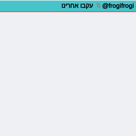
@frogifrogi
\\
עקבו אחרינו