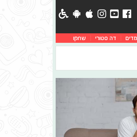
מדים
דה סטורי
שחקו