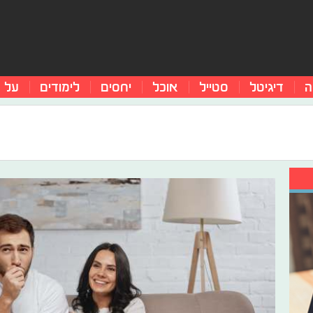
ה
דיגיטל
סטייל
אוכל
יחסים
לימודים
על 