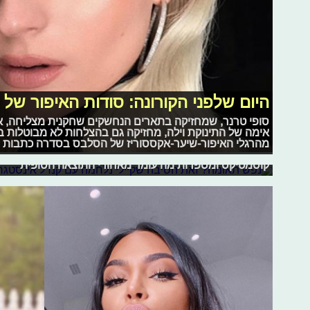
היום שלפני הקורונה: סודות האיפור של 
נפש תאומה? זאת הסיבה שקיילי נלחמה
סופי טרנר, שמחזיקה בתארים הנחשקים שחקנית מצליחה, אשת
בעבר זכינו לראות את האחיות לבית ג'נר יחד לעתים קרובות יו
אימה של התינוקת וילה, מחזיקה גם בהצלחות לא מבוטלות בת
האימהות של קיילי ששינתה את אורח חייה ובין אם זו הקורו
מהרגלי האיפור-שיער-אקססוריז של הסלבס בסדרה כתבות ש
לחופשה מעבודה ומעיני המצלמות, התגעגענו. כעת הן חוזרות
קוסמטיקס ומספרות מה עומד מאחורי התוצאה הסופית