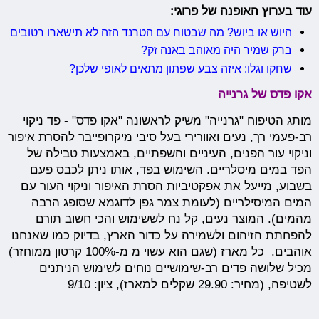
עוד בערוץ האופנה של פרוגי:
היוש או ביוש? מה שבטוח עם הטרנד הזה לא תישארו רטובים
ברק שמיר היה מאוהב באנה זק?
שחקו וגלו: איזה צבע שפתון מתאים לאופי שלכן?
אקו פדס של גרנייה
מותג הטיפוח "גרנייה" משיק לראשונה "אקו פדס" - פד ניקוי
רב-פעמי רך, נעים ואוורירי בעל סיבי מיקרופייבר להסרת איפור
וניקוי עור הפנים, העיניים והשפתיים, באמצעות טבילה של
הפד במים מיסלריים. השימוש בפד, אותו ניתן לכבס פעם
בשבוע, מייעל את אפקטיביות הסרת האיפור וניקוי העור עם
המים המיסילריים (לעומת צמר גפן לדוגמא שסופג הרבה
מהמים). המוצר נעים, קל נח לששימוש והכי חשוב תורם
להפחתת הזיהום ולשמירה על כדור הארץ, בדיוק כמו שאנחנו
אוהבים. כל מארז (שגם הוא עשוי מ מ-100% קרטון ממוחזר)
מכיל שלושה פדים רב-שימושיים נוחים לשימוש הניתנים
לשטיפה, (מחיר: 29.90 שקלים למארז), ציון: 9/10