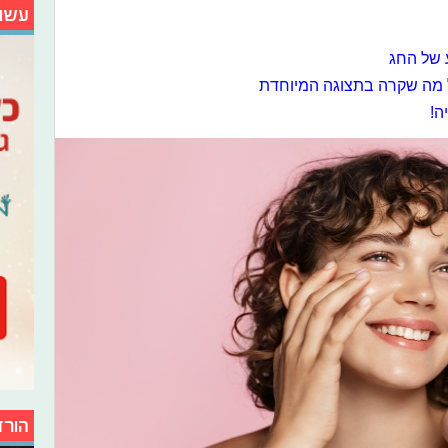
עשו
 של החג
 מה שקרה בתצוגה המיוחדת
ה!
הורד