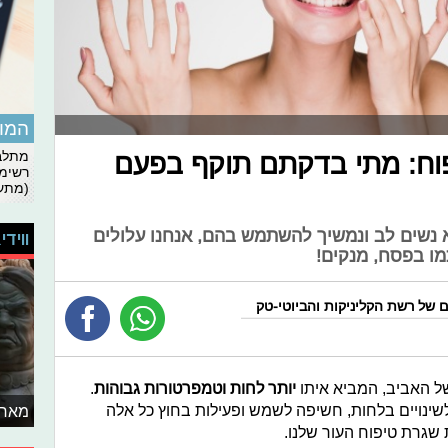
המומ
וח: מתי בדקתם תוקף בפעם
מתלבט
רשימת
(מתעד
א נשים לב ונמשיך להשתמש בהם, אנחנו עלולים
ווידי
מו בפסח, מנקים!
 של רשת הקליניקות והביוטי-טק
 האביב, המביא איתו
יותר לחות וטמפרטורות גבוהות
.
לשינויים בלחות, חשיפה לשמש ופעילות בחוץ כל אלה
מאחו
שגרת טיפוח העור שלנו.