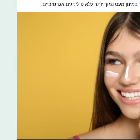
 במינון מעט נמוך יותר ללא פיליניגים אגרסיביים.