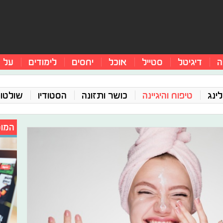
ה
דיגיטל
סטייל
אוכל
יחסים
לימודים
על 
ינג
טיפוח והיגיינה
כושר ותזונה
הסטודיו
שולטו
המומ