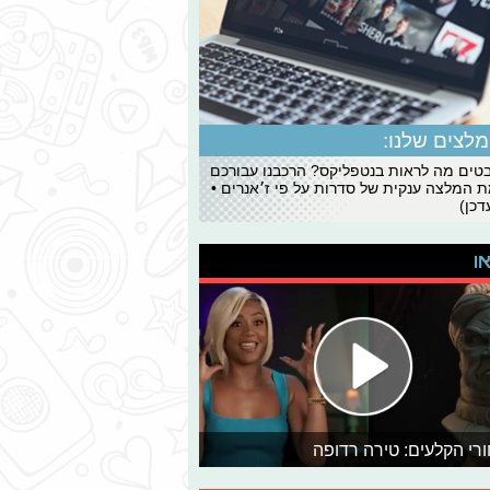
לצים שלנו:
ים מה לראות בנטפליקס? הרכבנו עבורכם
 המלצה ענקית של סדרות על פי ז׳אנרים •
כן)
או
רי הקלעים: טירה רדופה