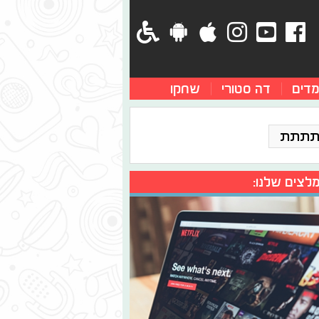
מדים
דה סטורי
שחקו
תתתת
לצים שלנו: