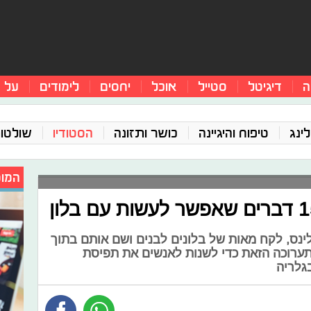
ה
דיגיטל
סטייל
אוכל
יחסים
לימודים
על 
ינג
טיפוח והיגיינה
כושר ותזונה
הסטודיו
שולטו
המומ
ינס, לקח מאות של בלונים לבנים ושם אותם בתוך
ערוכה הזאת כדי לשנות לאנשים את תפיסת
גלריה