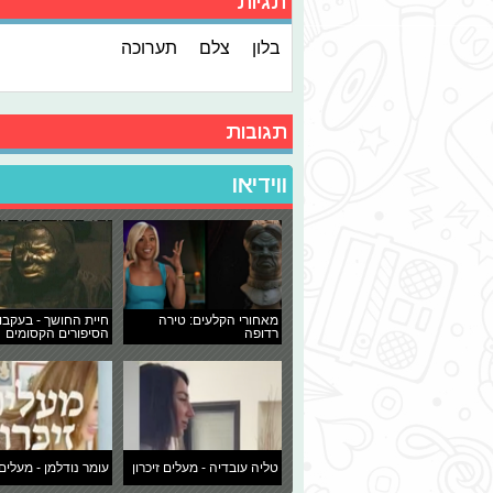
תגיות
בלון
צלם
תערוכה
תגובות
ווידיאו
מאחורי הקלעים: טירה
חיית החושך - בעקבו
רדופה
הסיפורים הקסומים
טליה עובדיה - מעלים זיכרון
עומר נודלמן - מעלים 