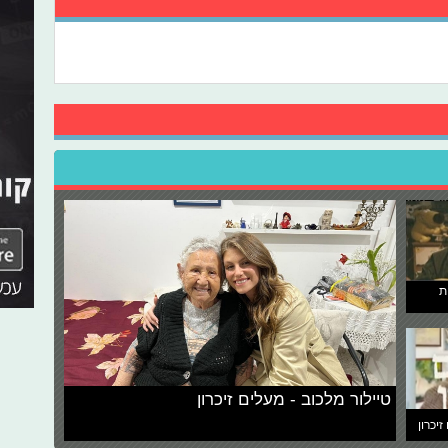
ת
טיילור מלכוב - מעלים זיכרון
זיכרון