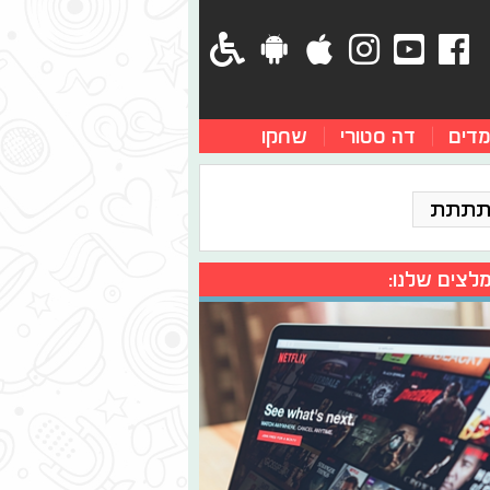
מדים
דה סטורי
שחקו
תתתת
לצים שלנו: