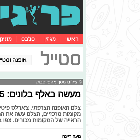
ראשי
מגזין
סלבס
מוזיק
סטייל
אופנה וסטייל
© צילום מסך מהפייסבוק
מעשה באלף בלונים: 15 דברים שאפשר לעשות עם בלון
צלם האופנה הצרפתי, צ'ארלס פיטל
מקומות מרכזיים, הצלם עשה את הת
הראייה של המקומות מכורים. צפו ב
נועה ריינה