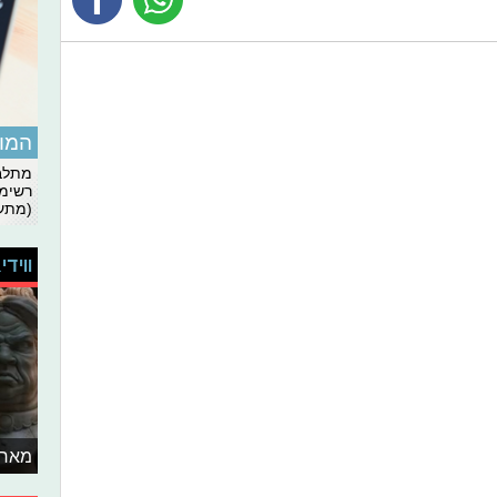
המומ
מתלבט
רשימת
(מתעד
ווידי
מאחו