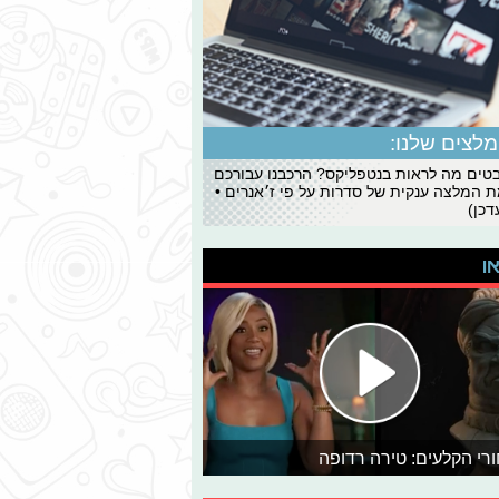
לצים שלנו:
ים מה לראות בנטפליקס? הרכבנו עבורכם
 המלצה ענקית של סדרות על פי ז׳אנרים •
כן)
או
רי הקלעים: טירה רדופה