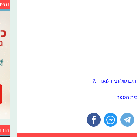
עשו
 גם קולקציה לנערות?
הורד