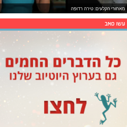
מאחורי הקלעים: טירה רדופה
עשו סאב