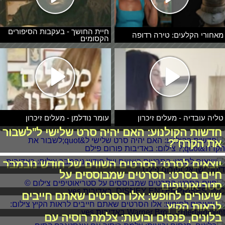
חיית החושך - בעקבות הסיפורים
מאחורי הקלעים: טירה רדופה
הקסומים
טליה עובדיה - מעלים זיכרון
עומר נודלמן - מעלים זיכרון
חדשות הקולנוע: האם יהיה סרט שלישי ל"לשבור
את הקרח"?
יוצאים לסרט: הסרטים השווים של חודש נובמבר
חיים בסרט: הסרטים שמבוססים על
סטריאוטיפים
שיעורים לחופש: אלו הסרטים שאתם חייבים
לראות הקיץ
בלונים, פנסים ובועות: צלמת רוסיה עם