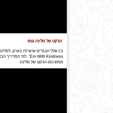
הג'קט של סלינה גומז
Em With Kindness". לפ
ממש כמו הג'קט של סלינה.