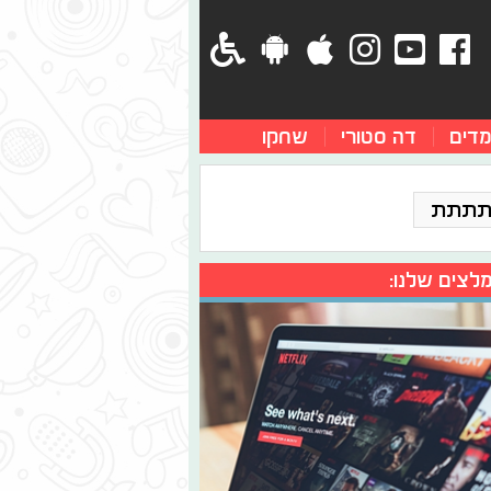
מדים
דה סטורי
שחקו
תתתת
לצים שלנו: