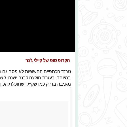
הקרופ טופ של קיילי ג'נר
טרנד הכתפיים החשופות לא פסח גם על 
במיוחד. בעזרת חולצה לבנה ישנה, קצת
מגניבה בדיוק כמו שקיילי שתוכלו להכין