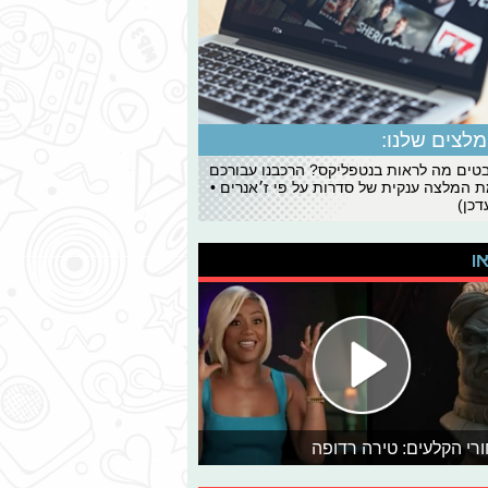
לצים שלנו:
ים מה לראות בנטפליקס? הרכבנו עבורכם
 המלצה ענקית של סדרות על פי ז׳אנרים •
כן)
או
רי הקלעים: טירה רדופה