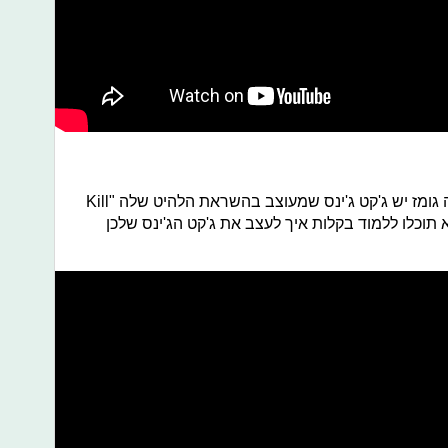
בין שלל הבגדים שיש לה בארון, לסלינה גומז יש ג'קט ג'ינס שמעוצב בהשראת הלהיט שלה "Kill
י המדריך הבא תוכלו ללמוד בקלות איך לעצב את ג'קט הג'ינס שלכן