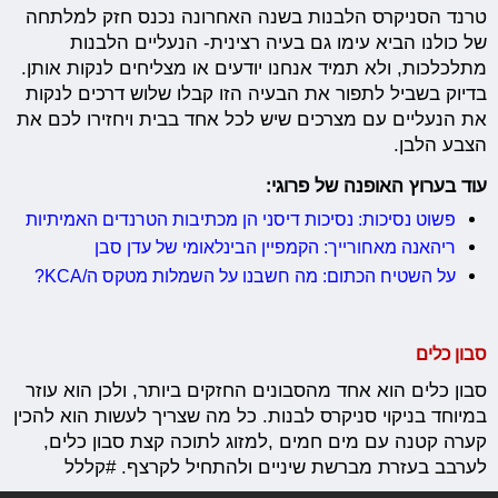
טרנד הסניקרס הלבנות בשנה האחרונה נכנס חזק למלתחה
של כולנו הביא עימו גם בעיה רצינית- הנעליים הלבנות
מתלכלכות, ולא תמיד אנחנו יודעים או מצליחים לנקות אותן.
בדיוק בשביל לתפור את הבעיה הזו קבלו שלוש דרכים לנקות
את הנעליים עם מצרכים שיש לכל אחד בבית ויחזירו לכם את
הצבע הלבן.
עוד בערוץ האופנה של פרוגי:
פשוט נסיכות: נסיכות דיסני הן מכתיבות הטרנדים האמיתיות
ריהאנה מאחורייך: הקמפיין הבינלאומי של עדן סבן
על השטיח הכתום: מה חשבנו על השמלות מטקס ה/KCA?
סבון כלים
סבון כלים הוא אחד מהסבונים החזקים ביותר, ולכן הוא עוזר
במיוחד בניקוי סניקרס לבנות. כל מה שצריך לעשות הוא להכין
קערה קטנה עם מים חמים ,למזוג לתוכה קצת סבון כלים,
לערבב בעזרת מברשת שיניים ולהתחיל לקרצף. #קללל